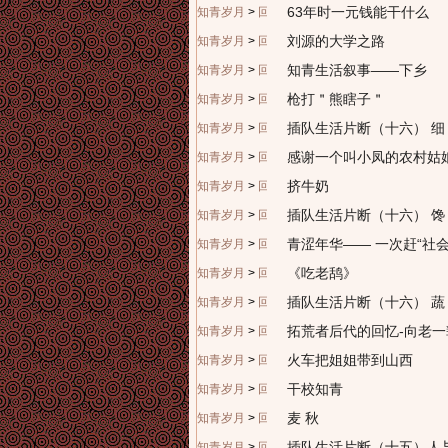
63年时一元钱能干什么
知青岁月
>
回忆往昔
刘源的大学之路
知青岁月
>
回忆往昔
知青生活叙事——下乡
知青岁月
>
回忆往昔
枪打＂熊瞎子＂
知青岁月
>
回忆往昔
插队生活片断（十六） 细 
知青岁月
>
回忆往昔
感谢一个叫小凤的农村姑
知青岁月
>
回忆往昔
挤牛奶
知青岁月
>
回忆往昔
插队生活片断（十六） 馋
知青岁月
>
回忆往昔
青涩年华—— 一次赶“社
知青岁月
>
回忆往昔
《吃老鸹》
知青岁月
>
回忆往昔
插队生活片断（十六） 蔬 
知青岁月
>
回忆往昔
拓荒者后代的回忆-向老
知青岁月
>
回忆往昔
火车把姐姐带到山西
知青岁月
>
回忆往昔
干校知青
知青岁月
>
回忆往昔
麦 秋
知青岁月
>
回忆往昔
插队生活片断（十五）人
知青岁月
>
回忆往昔