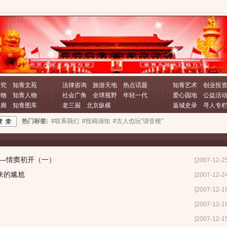
研究
知青文苑
法律咨询
旅游天地
热点话题
知青艺术
创业投
文物
知青人物
社会广角
全球视野
年轻一代
爱心园地
公益活
长廊
知青图库
老三届
北京纵横
返城史录
寻人专
热门标签:
#联系我们
#投稿须知
#古人也玩“谐音梗”
——情窦初开（一）
[2007-12-2
来的尴尬
[2007-12-2
[2007-12-1
[2007-12-1
[2007-12-1