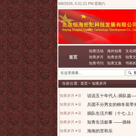
8/8/2026, 5:31:21 PM 星期六
知青活动
海外知青
文化
首页
知青岁月
知青史库
知青
知青书刊
知青文集
书画
当前位置:
首页
>
知青岁月
说说五十年代人-插队篇
知青岁月
>
回忆往昔
兵团不分男女的棉冬装带
知青岁月
>
回忆往昔
插队生活片断（十七-上）
知青岁月
>
回忆往昔
知青生活叙事 ——插秧
知青岁月
>
回忆往昔
海南的苦和乐
知青岁月
>
回忆往昔