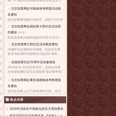
第一人”顾洪章老师的告别仪式在北京八
2]
宝山革命公墓殡仪馆隆重举行。...
北京知青网赴河南旅游考察团活动报
1]
名通知
9]
北京知青网与旅行社联手，决定于5月18
日组织“赴河南旅游考察团”，热烈欢迎广
8]
北京知青网全国知青大型纪念活动系
大知青朋友与亲朋好友们，都能一起来
列通知（一）
参加这次极有意义的旅游考察活动。...
7]
此次活动举办的时间是2023年12月21-
6]
28日。报名的截止日期是2023年12月5
北京知青网大型纪念活动紧急通知
日。因需提前订票，故望准备参加此次
5]
为缅怀毛主席的丰功伟绩，纪念毛主席
活动的知青朋友一定要尽快抓紧时间报
发表“知识青年到农村去”指示55 周年，
名。...
1]
北京知青网、北京知青文化研究会决定
全国知青纪念55周年活动邀请函
于 2023年12 月21日至27日，在西安举
0]
办隆重的知青纪念大型系......
2023年12 月18日至24日，在哈尔滨举
0]
办全国知青纪念毛主席发表“知识青年到
农村去”指示55周年暨毛主席诞辰130周
8]
北京知青网赴重庆成都旅游考察团报
年大型系列活动，组委会热烈欢迎全国
知青及亲友们积极踊跃报......
7]
名通知
在纪念知青上山下乡55周年之际，北京
5]
知青网经与重庆成都知青组织商议决
热点内容
定，在10月24日组织“赴重庆成都旅游考
3]
察”活动。热烈欢迎知青朋友与所有亲朋
1]
好友们一起来积极参加这......
2016年活跃在中国政坛的北大荒知青名
单
延安县部分北京知青名单（5406人）
>
>