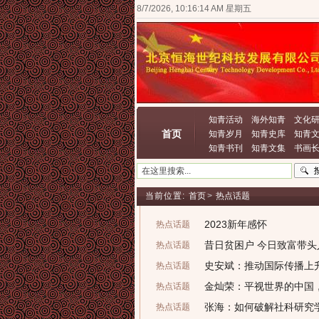
8/7/2026, 10:16:14 AM 星期五
知青活动
海外知青
文化
首页
知青岁月
知青史库
知青
知青书刊
知青文集
书画
当前位置:
首页
>
热点话题
2023新年感怀
热点话题
昔日贫困户 今日致富带头
热点话题
史安斌：推动国际传播上
热点话题
金灿荣：平视世界的中国
热点话题
张海：如何破解社科研究
热点话题