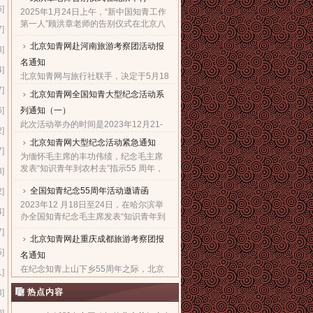
6]
2025年1月24日上午，“新中国知青工作
第一人”顾洪章老师的告别仪式在北京八
7]
宝山革命公墓殡仪馆隆重举行。...
北京知青网赴河南旅游考察团活动报
3]
名通知
4]
北京知青网与旅行社联手，决定于5月18
日组织“赴河南旅游考察团”，热烈欢迎广
7]
北京知青网全国知青大型纪念活动系
大知青朋友与亲朋好友们，都能一起来
6]
列通知（一）
参加这次极有意义的旅游考察活动。...
此次活动举办的时间是2023年12月21-
2]
28日。报名的截止日期是2023年12月5
北京知青网大型纪念活动紧急通知
日。因需提前订票，故望准备参加此次
7]
为缅怀毛主席的丰功伟绩，纪念毛主席
活动的知青朋友一定要尽快抓紧时间报
发表“知识青年到农村去”指示55 周年，
3]
名。...
北京知青网、北京知青文化研究会决定
全国知青纪念55周年活动邀请函
2]
于 2023年12 月21日至27日，在西安举
办隆重的知青纪念大型系......
2023年12 月18日至24日，在哈尔滨举
4]
办全国知青纪念毛主席发表“知识青年到
农村去”指示55周年暨毛主席诞辰130周
7]
北京知青网赴重庆成都旅游考察团报
年大型系列活动，组委会热烈欢迎全国
5]
知青及亲友们积极踊跃报......
名通知
在纪念知青上山下乡55周年之际，北京
1]
知青网经与重庆成都知青组织商议决
热点内容
3]
定，在10月24日组织“赴重庆成都旅游考
察”活动。热烈欢迎知青朋友与所有亲朋