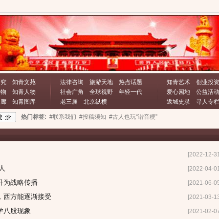
研究
知青文苑
法律咨询
旅游天地
热点话题
知青艺术
创业投
文物
知青人物
社会广角
全球视野
年轻一代
爱心园地
公益活
长廊
知青图库
老三届
北京纵横
返城史录
寻人专
热门标签:
#联系我们
#投稿须知
#古人也玩“谐音梗”
[2022-12-3
人
[2022-04-0
升为战略传播
[2021-06-0
，西方能逐渐接受
[2021-03-1
学八股现象
[2021-02-0