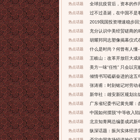
全球抗疫背后，资本的作
热点话题
过不过圣诞，在中国不是
热点话题
2019我国投资增速稳步回
热点话题
充分认识中美经贸磋商的
热点话题
胡耀邦同志塑像揭幕仪式
热点话题
什么是时尚？何曾有人懂-
热点话题
王岐山：改革开放巨大成
热点话题
美方一味“任性” 只会以完
热点话题
倾情书写砥砺奋进的这五
热点话题
张涛甫：时刻铭记对劳动
热点话题
新华社：雄安新区规划出
热点话题
广东省纪委书记黄先耀：勿
热点话题
中国如何摆脱“中等收入陷
热点话题
北京知青网总编姜成武新
热点话题
纵深话题：振兴实体经济
热点话题
否定中国市场经济地位不
热点话题