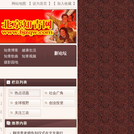
网站地图
【
设为首页
】【
加入收藏
】
资
知青博客
健康生活
新论坛
动
知青歌曲
知青视频
栏
摄影园地
栏目列表
热点话题
社会广角
1]
全球视野
创业投资
1]
5]
关注三农
3]
推荐内容
7]
顾洪章老师告别仪式在北京举行