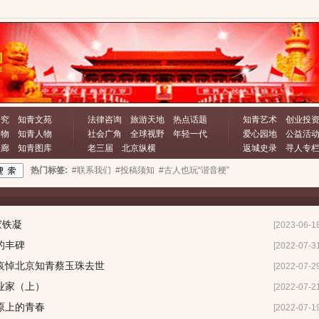
研究
知青文苑
法律咨询
旅游天地
热点话题
知青艺术
创业投
文物
知青人物
社会广角
全球视野
年轻一代
爱心园地
公益活
长廊
知青图库
老三届
北京纵横
返城史录
寻人专
热门标签:
#联系我们
#投稿须知
#古人也玩“谐音梗”
家铁凝
[2023-06-1
的丰碑
[2022-07-3
哀悼北京知青蔡玉珠去世
[2022-07-2
业家（上）
[2022-07-2
原上的青春
[2022-07-1