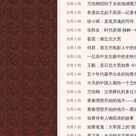
万伯翱回到下乡农场感慨
知青人物
有溪自北起于高原—记著
知青人物
徐小斌：直抵灵魂的写作
知青人物
张胜友：时代弄潮 独树一
知青人物
姜昆：难忘北大荒
知青人物
何群，第五代电影人中的知
知青人物
一位高中女生眼中的史铁
知青人物
王毅：昔日北大荒知青 
知青人物
五十年代最早出名的知青
知青人物
今天的中国人期待一个怎
知青人物
万伯翱：父亲葬礼时多位
知青人物
青春理想开始的地方——
知青人物
青春理想开始的地方—栗
知青人物
知青传奇人物田涛的故事
知青人物
知青老鬼：大草原上的“孤
知青人物
聂卫平：永远怀念万里叔
知青人物