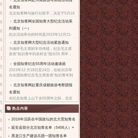
北京知青网赴河南旅游考察团活动报
6]
名通知
8]
北京知青网与旅行社联手，决定于5月18
日组织“赴河南旅游考察团”，热烈欢迎广
北京知青网全国知青大型纪念活动系
3]
大知青朋友与亲朋好友们，都能一起来
列通知（一）
参加这次极有意义的旅游考察活动。...
5]
此次活动举办的时间是2023年12月21-
5]
28日。报名的截止日期是2023年12月5
北京知青网大型纪念活动紧急通知
日。因需提前订票，故望准备参加此次
1]
为缅怀毛主席的丰功伟绩，纪念毛主席
活动的知青朋友一定要尽快抓紧时间报
发表“知识青年到农村去”指示55 周年，
名。...
1]
北京知青网、北京知青文化研究会决定
全国知青纪念55周年活动邀请函
于 2023年12 月21日至27日，在西安举
2]
办隆重的知青纪念大型系......
2023年12 月18日至24日，在哈尔滨举
办全国知青纪念毛主席发表“知识青年到
3]
农村去”指示55周年暨毛主席诞辰130周
9]
北京知青网赴重庆成都旅游考察团报
年大型系列活动，组委会热烈欢迎全国
知青及亲友们积极踊跃报......
名通知
0]
在纪念知青上山下乡55周年之际，北京
2]
知青网经与重庆成都知青组织商议决
热点内容
定，在10月24日组织“赴重庆成都旅游考
9]
察”活动。热烈欢迎知青朋友与所有亲朋
好友们一起来积极参加这......
2016年活跃在中国政坛的北大荒知青名
8]
单
延安县部分北京知青名单（5406人）
>
>
3]
黑龙江生产建设兵团一团知青名单