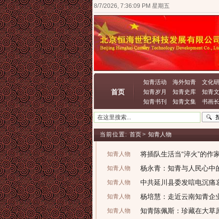
8/7/2026, 7:36:09 PM 星期五
知青活动
海外知青
文化
首页
知青岁月
知青史库
知青
知青书刊
知青文集
书画
当前位置:
首页
>
知青人物
将插队生活当“淬火”的作
知青人物
杨永青：知青与人民心中
知青人物
中共延川县委发唁电沉痛
知青人物
杨培慧：走近云南知青企
知青人物
知青陈佩斯：珍藏在大草
知青人物