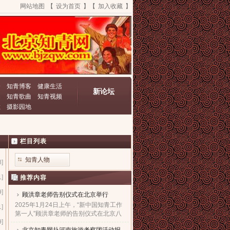
网站地图
【
设为首页
】【
加入收藏
】
资
知青博客
健康生活
新论坛
动
知青歌曲
知青视频
栏
摄影园地
栏目列表
知青人物
8]
1]
推荐内容
9]
顾洪章老师告别仪式在北京举行
2025年1月24日上午，“新中国知青工作
1]
第一人”顾洪章老师的告别仪式在北京八
9]
宝山革命公墓殡仪馆隆重举行。...