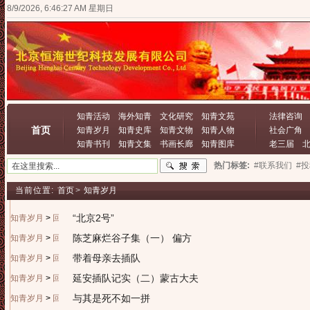
8/9/2026, 6:46:27 AM 星期日
知青活动
海外知青
文化研究
知青文苑
法律咨询
首页
知青岁月
知青史库
知青文物
知青人物
社会广角
知青书刊
知青文集
书画长廊
知青图库
老三届
热门标签:
#联系我们
#
当前位置:
首页
>
知青岁月
“北京2号”
知青岁月
>
回忆往昔
陈芝麻烂谷子集（一） 偏方
知青岁月
>
回忆往昔
带着母亲去插队
知青岁月
>
回忆往昔
延安插队记实（二）蒙古大夫
知青岁月
>
回忆往昔
与其是死不如一拼
知青岁月
>
回忆往昔