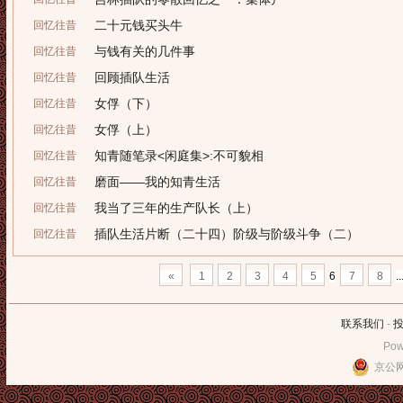
二十元钱买头牛
回忆往昔
与钱有关的几件事
回忆往昔
回顾插队生活
回忆往昔
女俘（下）
回忆往昔
女俘（上）
回忆往昔
知青随笔录<闲庭集>:不可貌相
回忆往昔
磨面——我的知青生活
回忆往昔
我当了三年的生产队长（上）
回忆往昔
插队生活片断（二十四）阶级与阶级斗争（二）
回忆往昔
«
1
2
3
4
5
6
7
8
..
联系我们
-
Pow
京公网