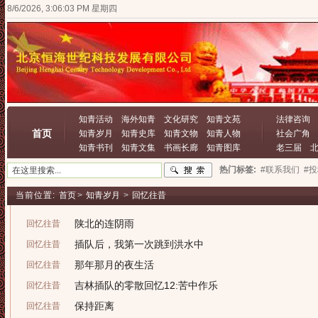
8/6/2026, 3:06:03 PM 星期四
知青活动
海外知青
文化研究
知青文苑
法律咨询
首页
知青岁月
知青史库
知青文物
知青人物
社会广角
知青书刊
知青文集
书画长廊
知青图库
老三届
热门标签:
#联系我们
#
当前位置:
首页
>
知青岁月
>
回忆往昔
陕北的连阴雨
回忆往昔
插队后，我第一次跳到洪水中
回忆往昔
那年那月的夜生活
回忆往昔
吉林插队的零散回忆12:苦中作乐
回忆往昔
保持距离
回忆往昔