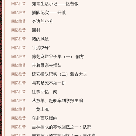
知青生活小记——忆苦饭
回忆往昔
插队纪实——开荒
回忆往昔
身边的小芳
回忆往昔
回村
回忆往昔
猪的风波
回忆往昔
“北京2号”
回忆往昔
陈芝麻烂谷子集（一） 偏方
回忆往昔
带着母亲去插队
回忆往昔
延安插队记实（二）蒙古大夫
回忆往昔
与其是死不如一拼
回忆往昔
往事回忆：肉
回忆往昔
从放羊、赶驴车到学报主编
回忆往昔
黄土魂
回忆往昔
奔赴西双版纳
回忆往昔
吉林插队的零散回忆之一：队部
回忆往昔
吉林插队的零散回忆之一：集体户
回忆往昔