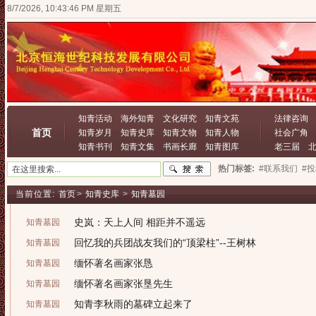
8/7/2026, 10:43:46 PM 星期五
知青活动
海外知青
文化研究
知青文苑
法律咨询
首页
知青岁月
知青史库
知青文物
知青人物
社会广角
知青书刊
知青文集
书画长廊
知青图库
老三届
热门标签:
#联系我们
#
当前位置:
首页
>
知青史库
>
知青墓园
史岚：天上人间 相距并不遥远
知青墓园
回忆我的兵团战友我们的“顶梁柱”--王树林
知青墓园
缅怀著名画家张恳
知青墓园
缅怀著名画家张垦先生
知青墓园
知青李秋雨的墓碑立起来了
知青墓园