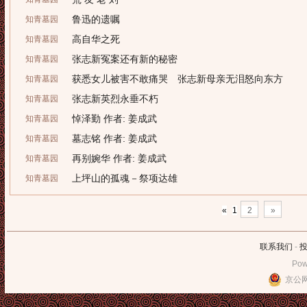
鲁迅的遗嘱
知青墓园
高自华之死
知青墓园
张志新冤案还有新的秘密
知青墓园
获悉女儿被害不敢痛哭 张志新母亲无泪怒向东方
知青墓园
张志新英烈永垂不朽
知青墓园
悼泽勤 作者: 姜成武
知青墓园
墓志铭 作者: 姜成武
知青墓园
再别婉华 作者: 姜成武
知青墓园
上坪山的孤魂－祭项达雄
知青墓园
«
1
2
»
联系我们
-
Pow
京公网