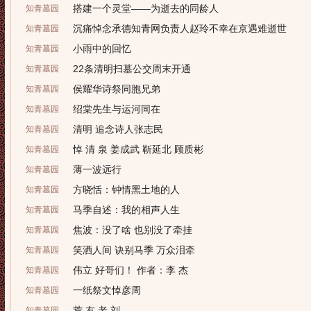
搭建一个灵堂——为逝去的同龄人
知青墓园
沉痛悼念承德知青网负责人赵玲不幸在京遇难逝世
知青墓园
小雨中的回忆
知青墓园
22条清明扫墓公交周末开通
知青墓园
侯耀华诗祭同胞兄弟
知青墓园
绍棠先生与运河同在
知青墓园
清明 追念诗人张志民
知青墓园
悼 清 泉 姜成武 靳延北 顾质彬
知青墓园
薄一波远行
知青墓园
方晓恬：钟情黑土地的人
知青墓园
马季自述：我的相声人生
知青墓园
焦波：没了啥 也别没了牵挂
知青墓园
笑洒人间 诀别马季 万众泪牵
知青墓园
伟立 好哥们！ 作者：李 杰
知青墓园
一纸祭文悼彦周
知青墓园
荒 友 老 刘
知青墓园