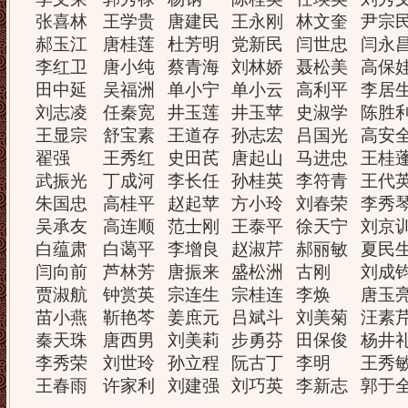
张喜林
王学贵
唐建民
王永刚
林文奎
尹宗
郝玉江
唐桂莲
杜芳明
党新民
闫世忠
闫永
李红卫
唐小纯
蔡青海
刘林娇
聂松美
高保
田中延
吴福洲
单小宁
单小云
高利平
李居
刘志凌
任秦宽
井玉莲
井玉苹
史淑学
陈胜
王显宗
舒宝素
王道存
孙志宏
吕国光
高安
翟强
王秀红
史田芪
唐起山
马进忠
王桂
武振光
丁成河
李长任
孙桂英
李符青
王代
朱国忠
高桂平
赵起苹
方小玲
刘春荣
李秀
吴承友
高连顺
范士刚
王泰平
徐天宁
刘京
白蕴肃
白蔼平
李增良
赵淑芹
郝丽敏
夏民
闫向前
芦林芳
唐振来
盛松洲
古刚
刘成
贾淑航
钟赏英
宗连生
宗桂连
李焕
唐玉
苗小燕
靳艳芩
姜庶元
吕斌斗
刘美菊
汪素
秦天珠
唐西男
刘美莉
步勇芬
田保俊
杨井
李秀荣
刘世玲
孙立程
阮古丁
李明
王秀
王春雨
许家利
刘建强
刘巧英
李新志
郭于