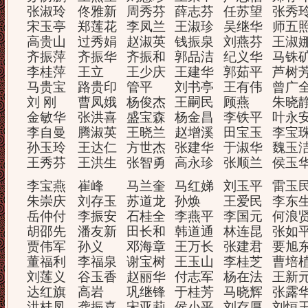
张淑玲
佟雅新
周秀芬
薛志芬
任苏望
张秀
宋玉亭
郑莲花
李凤兰
王淑珍
吴继华
师五
高贵山
过秀娟
赵淑英
钱振泉
刘燕芬
王淑
齐振萍
齐振华
齐振和
郭品洁
纪义华
马铢
李桂萍
王立
王少庆
王建华
郭茹平
芦树
马贵宝
路贵印
管平
刘书亭
王有伟
曾广
刘 刚
曹凤娥
杨俊杰
王嗣民
顾燕
朱晓
金敏华
张洪喜
盛宝森
杨金昌
李铁平
叶永
李自曼
腾淑英
王晓兰
赵增溪
田宝玉
李宝
孙玉玲
王达仁
方世杰
张建华
于淑华
魏玉
王秀芬
王洪生
张智勇
高永珍
张顺兰
侯玉
李宝燕
崔峰
马兰奎
马红娣
刘玉平
雷玉
朱崇庆
刘存玉
苏道龙
孙焕
王爱民
李东
岳仲付
李振安
石桂全
李燕平
李国元
何浪
胡邵先
潘友新
田长和
韩道通
林连昆
张如
贾伟军
孙义
邓海章
王万长
张建君
要旭
董福利
李福泉
谢宝树
王玉山
李桂芝
曹培
刘莲义
谷玉香
赵丽华
付志军
杨在法
王新
达红旗
高岩
巩继锋
于桂芳
马晓辉
张露
洪桂凤
龚振喜
宋亚莉
侯小平
刘存厚
刘恒