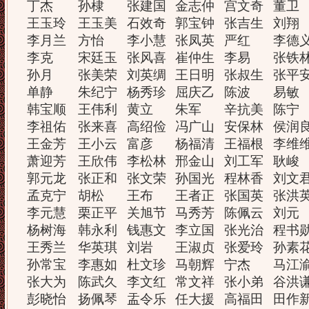
丁杰
孙棣
张建国
金志仲
宫文奇
董卫
王玉玲
王玉美
石效奇
郭宝钟
张吉生
刘翔
李月兰
方怡
李小慧
张凤英
严红
李德
李克
宋廷玉
张风喜
崔仲生
李易
张铁
孙月
张美荣
刘英绸
王日明
张叔生
张平
单静
朱纪宁
杨秀珍
屈庆乙
陈波
易敏
韩宝顺
王伟利
黄立
朱军
辛抗美
陈宁
李祖佑
张来喜
高绍俭
冯广山
安保林
侯润
王金芳
王小云
富彦
杨福清
王福根
李维
萧迎芳
王欣伟
李松林
邢金山
刘工军
耿峻
郭元龙
张正和
张文荣
孙国光
程林香
刘文
孟克宁
胡松
王布
王者正
张国英
张洪
李元慧
栗正平
关旭节
马秀芳
陈佩云
刘元
杨树海
韩永利
钱惠文
李立国
张光治
程书
王秀兰
华英琪
刘岩
王淑贞
张爱玲
孙素
孙常宝
李惠如
杜文珍
马朝辉
宁杰
马江
张大为
陈武久
李文红
常文祥
张小弟
谷洪
彭晓怡
扬佩琴
盂令乐
任大援
高福田
田作