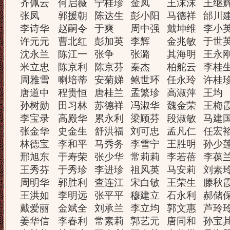
齐佩云
何启薇
宁桂珍
金凤
王沫沫
王继
张凤
郭援朝
陈达生
彭小阳
马德祥
邰川
李诗华
赵嗣令
于爽
周中强
戴坤维
李小
许元元
曹北红
彭加英
李辉
金兆敏
于世
沈永兰
陈江一
张争
张潞
其海明
王永
米立忠
陈京利
陈京芬
秦杰
柏舵云
李桂
周雅雪
喇培蒂
安菊娣
鲍世环
任永玲
许桂
唐道中
程贵恒
唐桂兰
孟繁珍
高淑萍
王均
孙树勋
田习林
苏德祥
冯淑华
魏金荣
王梅
李宝录
高殿华
累永利
梁顾芬
段淑敏
马建
张金华
史金生
舒洪福
刘可忠
孟凡仁
任宏
林德宝
李和平
马秀务
李雪宁
王胜明
孙少
邢旭东
于寿荣
张少华
常莉莉
李若蓓
李葆
王秀芬
于秀珍
李进珍
祖风英
马安莉
刘素
周明华
郭胜利
查连江
宋白敏
王荣生
滕秋
王洪如
李明远
张平平
穆建立
石永利
郝储
戴爱丽
金斌全
刘承兰
李立均
郭文惠
芦玲
姜华信
李春利
常素莉
郭艺元
唐同和
孙宝