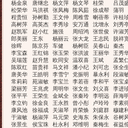
杨金泉
唐继忠
杨文萍
杨文琴
桂荣
吕茂
松荣华
马洪祺
张凤梅
陈风茹
徐成帮
蒲羽
程贵恒
孙树勤
王文仲
周稚雪
喇蓓蒂
许桂
高树萍
高英杰
李秀珍
安万通
沈增永
刘秀
赵凯军
赵小红
施强
周绍鸿
张世俊
许淑
郎美丽
王东
杨丽云
张大龙
王志民
脱祥
徐晖
陈京芬
车健
杨树臣
吴春山
秦杰
李宝森
王红锦
张玉荣
张洪波
王丽华
王秀
吴瑞莲
赵升慧
欧同安
温双喜
王斌
孟繁
陈双红
苗贵祥
马文祥
潘小纪
刘可忠
张全
唐美华
王皓明
李雪宁
党振明
暴永利
段淑
常莉莉
苑淑敏
李宝兰
李若蓓
李和平
张宝
梁丽芳
王兆虎
周明华
张文生
刘义喜
李进
张平平
王荣生
金斌全
张秦玲
李明远
薛海
李立钧
徐金良
王永胜
曾小彤
卢玲玲
李素
康风池
徐福成
关淑琴
肖荣焕
刘庭群
穆建
于淑敏
杨淑萍
马元荣
史海东
朱保永
谷树
张景生
侯宝珠
杜永利
邓维明
秦梅生
崔益