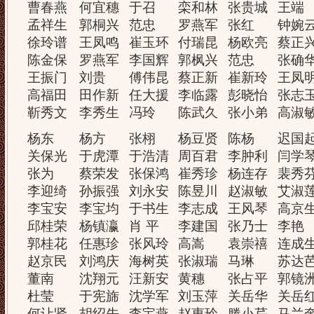
曹春燕
何宜穗
于召
栾和林
张贵城
王端
孟祥生
郭桐兴
范忠
罗燕军
张红
钟婉
徐玲谱
王凤鸣
崔玉环
付瑞昆
杨欧亮
蔡正
陈金保
罗燕军
李国辉
郭枫兴
范忠
张确
王振门
刘贵
傅伟昆
蔡正新
崔新玲
王凤
高福田
田作新
任大援
李临露
彭晓怡
张志
靳秀文
李秀生
冯玲
陈武久
张小弟
高淑
杨东
杨方
张栩
杨豆贤
陈杨
迟国
关保光
于虎潭
于浩清
周百君
李肿利
闫学
张为
蔡荣发
张保鸿
崔秀珍
杨连存
裴秀
李迎绮
孙振强
刘永安
陈昱川
赵淑敏
艾淑
李宝安
李宝均
于书生
李志成
王风琴
高京
邱桂荣
杨镇瀛
肖 平
李建国
张乃士
李艳
郭桂花
任惠珍
张风玲
高嵩
袁崇禧
连成
赵京民
刘鸿庆
海树英
张淑瑞
马琳
苏达
董南
沈翔元
汪新安
黄穗
张占平
郭镜
杜莹
于宪旆
沈学军
刘玉萍
关岳华
关岳
何让贤
胡绍先
李宝燕
赵惠玲
滕小芹
马兰