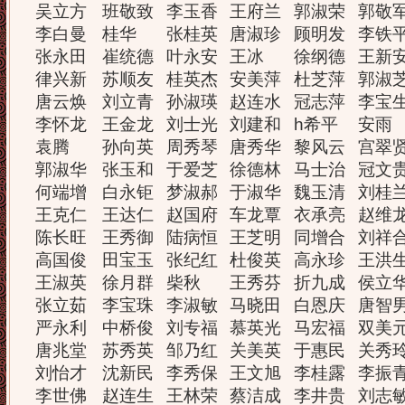
吴立方
班敬致
李玉香
王府兰
郭淑荣
郭敬
李白曼
桂华
张桂英
唐淑珍
顾明发
李铁
张永田
崔统德
叶永安
王冰
徐纲德
王新
律兴新
苏顺友
桂英杰
安美萍
杜芝萍
郭淑
唐云焕
刘立青
孙淑瑛
赵连水
冠志萍
李宝
李怀龙
王金龙
刘士光
刘建和
h希平
安雨
袁腾
孙向英
周秀琴
唐秀华
黎风云
宫翠
郭淑华
张玉和
于爱芝
徐德林
马士治
冠文
何端增
白永钜
梦淑郝
于淑华
魏玉清
刘桂
王克仁
王达仁
赵国府
车龙覃
衣承亮
赵维
陈长旺
王秀御
陆病恒
王芝明
同增合
刘祥
高国俊
田宝玉
张纪红
杜俊英
高永珍
王洪
王淑英
徐月群
柴秋
王秀芬
折九成
侯立
张立茹
李宝珠
李淑敏
马晓田
白恩庆
唐智
严永利
中桥俊
刘专福
慕英光
马宏福
双美
唐兆堂
苏秀英
邹乃红
关美英
于惠民
关秀
刘怡才
沈新民
李秀保
王文旭
李桂露
李振
李世佛
赵连生
王林荣
蔡洁成
李井贵
刘志