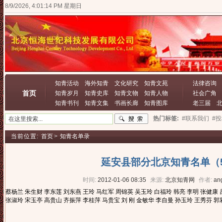
8/9/2026, 4:01:16 PM 星期日
知青活动
海外知青
文化研究
知青文苑
法律咨询
首页
知青岁月
知青史库
知青文物
知青人物
社会广角
知青书刊
知青文集
书画长廊
知青图库
老三届
热门标签:
#联系我们
#
当前位置:
首页
>
知青名单录
延安县部分北京知青名单（5
时间:
2012-01-06 08:35
来源:
北京知青网
作者:
an
蔡杨兰 朱生财 李东莲 刘东燕 王玲 马红军 周锦英 吴玉玲 白福玲 韩亮 李明 张健康
张淑玲 宋玉亭 高贵山 齐振萍 李桂萍 马贵宝 刘 刚 金敏华 李自曼 孙玉玲 王秀芬 