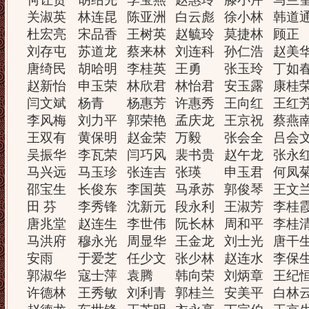
关淑英
林连昆
陈亚洲
白云彪
徐小林
韩道
杜宏亮
宋品香
王树英
赵毓玲
莫捷林
顾正
刘存屯
苏道龙
蔡来林
刘连科
孙仁浩
赵美
唐绮民
胡哈明
李桂英
王勇
张玉玲
丁如
赵新怡
申玉荣
林欣君
林怡君
安玉露
康桂
闫文斌
杨青
杨惠芳
许惠秀
王向红
王红
李风梅
刘力平
郭荣艳
孟庆龙
王京祝
蔡燕
王双有
黄保明
赵金荣
万毅
张会全
吕会
吴振华
李瓦荣
闫巧风
裴书贵
赵午龙
张永
马兴远
马玉珍
张连吉
张瑛
申玉君
何凤
邵宝生
长俊东
李国英
马承苏
郭俊琴
王文
田 芬
李秀锋
沈新元
段永利
王淑芳
李桂
唐兆堂
赵连生
李世伟
阮长林
周和平
李桂
马洪府
穆永光
周显华
王金龙
刘士光
唐干
安雨
于爱芝
任少文
张少林
赵连水
李保
郭淑华
寇士萍
袁腾
韩向荣
刘炳章
王纪
许德林
王秀敏
刘利青
郭桂兰
安美平
白林