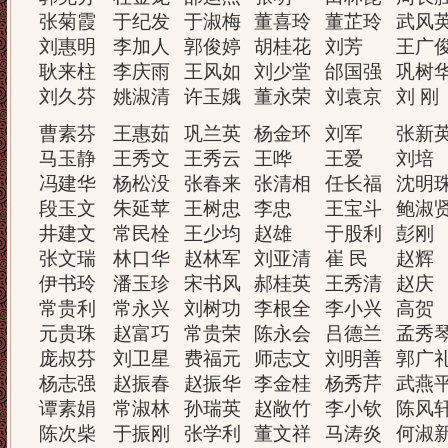
张菊霞
于纪发
于淑梅
董喜玲
董芷玲
武风
刘惠明
李加人
郭俊婷
胡桂花
刘芳
王广
耿来柱
李庆雨
王风如
刘少堂
邰国强
巩树
刘久芬
姚淑清
许玉娥
董永荣
刘袁京
刘 刚
曹素芬
王惠茹
巩兰英
杨金环
刘军
张新
马玉静
王秀文
王秀云
王哗
王爱
刘培
冯建华
杨松没
张春来
张清相
任长福
沈明
段玉文
朱延苹
王树忠
李忠
王宝斗
鲍淑
井建文
常民栓
王少均
赵雄
于股利
彭刚
张文瑞
林口华
赵林军
刘亚清
崔 民
赵辉
伊书玲
潘玉珍
宋书风
郝桂英
王秀清
赵庆
常贵利
常永兴
刘树功
李根全
李小兴
高贺
元贵珠
赵富巧
常贵荣
陈永会
吕德兰
孟秀
庞叔芬
刘卫星
费福元
师志文
刘明善
郭广
杨志强
赵振春
赵振华
李金桂
杨秀芹
武燕
谭素娟
常淑林
孙瑞英
赵敞竹
李小钦
陈风
陈次柴
于振刚
张学利
董文祥
马涛炎
何淑