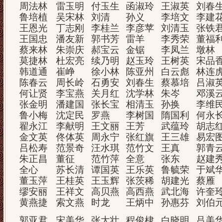
周法林
雷玉明
付玉生
函淑玲
王淑英
刘春
鲁培植
吴宋林
刘清
孙义
李培文
李建
王恩光
丁志刚
李桂兰
李彦苹
刘清玉
张铁
王国忠
潘友新
郭书芳
雷羊
李秀荣
董福
蔡来林
朱崇庆
郝宝云
金锯
李凤兰
墩林
莫捷林
杜宏亮
续乃明
赵玉玲
王树英
宋品
韩道通
崔峥
徐小林
陈亚州
白云彪
林连
陈春云
周长岭
石勇安
刘春生
蔡慕培
吕淑
何让贤
李宝燕
关月红
沈学林
朱岑
邓溪
张金明
潘建国
张长宝
相清玉
孙换
李维
鲁小梅
沈定民
罗燕
李树国
隋国利
何永
翟永江
李献明
王文丽
王芳
武蕴玲
胡志
金文英
佟体英
周永宁
张红旗
王三雄
易宏
吕松寿
范景奇
汪水琪
范竹文
王真
郭青
朱正昌
董征
范竹萍
全意
张东
赵建
全心
苏长清
谭国英
王乐英
鲁毓荣
于斌
董玉萍
王桂英
王玉辉
张茨稀
胡建光
蔡雁
缪安丽
王祥文
高贝燕
高西燕
武北海
许奎
黄燕捷
索文燕
时龙
王炳中
孙惠芬
刘伯
郭亚君
宋美华
张大壮
程俊棣
白晓明
吕美