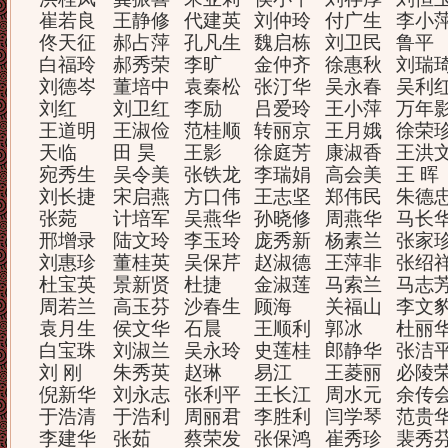
崔若良
王静修
代建英
刘仲玲
付广生
李小
佟天征
郝占萍
孔凡生
魏启栋
刘卫民
鲁平
白福玲
郝秀荣
李旷
金仲齐
徐惠秋
刘瑞
刘德岑
董培中
袁秦松
张汀华
吴永春
吴利
刘红
刘卫红
李励
吕爱玲
王小萍
万年
王道明
王淑俭
范桂顺
转丽京
王月娥
徐荣
天临
田 昊
王影
徐庭芳
康淑香
王洪
宛秀生
吴令美
张铁龙
李瑞娟
高会美
王 晖
刘长捷
宋启燕
方口伟
王志坚
郑伟民
朱德
张菀
计培军
吴燕华
孙晓修
周燕华
马长
邢增录
陆文玲
李玉玲
庞秀新
杨素兰
张家
刘惠珍
董桂英
吴保芹
赵淑德
王萍非
张绍
杜宝英
景新贤
杜捷
金淑莲
马索兰
马志
周若兰
高玉芬
沙春生
顾海
关福山
李文
袁月生
侯文华
石晨
王顺利
郭冰
杜丽
白宝珠
刘淑兰
吴永玲
史莲桂
郎静华
张洁
刘 刚
朱秀英
赵琳
易江
王菱丽
必陵
倪新华
刘永志
张利平
王长江
周水元
余传
于浩清
于浩利
周丽君
李胜利
闫学琴
范贵
李建华
张茹
蔡荣发
张保鸿
崔秀珍
裴秀