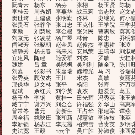
阮青云
杨东
杨芬
张栩
杨玉贤
陈杨
李桂云
周秀娟
李燕华
战玉莉
雷志秋
赵文
樊世琦
王建俊
张明勤
佟林
史继光
何小
张贵石
张蓉华
张口忠
王克伟
王学院
王学
李励
刘慧敏
李金根
张兴民
曹惠敏
冀其
刘京元
张凌慧
杨广琴
林音
陈忠
乔明
闫淑芳
张晓朝
赵金凤
赵俊杰
李惠耕
张凌
翟静秀
杨振春
高来凤
安风荣
王瑞华
刘淑
宜建风
随建
随爱群
刘杰
罗敏
安桂
魏建
吕 章
吴晓枫
吴利利
随全飞
陈川
刘嘉
张彩书
朱嘉瑞
魏增光
马 习
谷瑞
张秀英
顾俊杰
王川
宋杰
高敏
黄丽
邢保华
赵文林
张平
杨阳
张寿
齐万
程斌
佘红兵
刘学英
袁杰
赵爱美
葛玉
杨玉华
李钢
黄桂一
田光辉
冯秀英
张玉
臧宁宁
谢万兴
刘金合
许福强
刘华山
高惠
普常岑
曹元
姜新生
王占华
邵建军
谭燕
周全福
姚映庄
张和新
郝慧敏
李连枝
张英
李新锁
杨志江
李志霞
柏荣雪
曹贵英
罗明
史法宽
王毅
h云华
吴广胜
孙淑俊
张西