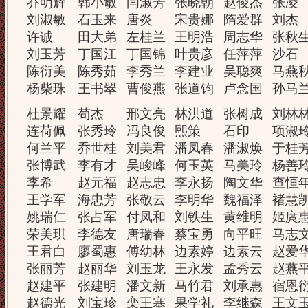
乔明辉
韩小敏
闫淑芳
张晓朝
赵俊杰
张凌
刘淑敏
石玉来
唐炎
宋贵娜
隋爱群
刘杰
许诚
田大弟
左桂兰
王明浩
周志华
张秋
刘玉芳
丁国江
丁国锦
叶贵彦
任萍萍
沙石
陈衍美
陈秀茹
李秀兰
李建业
吴聪爽
马燕
杨柴珠
王书翠
曹俊燕
张道钧
卢念国
孙马
杜景耀
苟杰
邢文亮
林洪道
张树成
刘林
连荷佩
张秀玲
冯良俊
熙策
石印
项淑
何兰平
乔世桂
刘美君
潘凤春
潘淑焕
于桂
张博武
李有才
吴峻峰
何玉英
马美玲
杨善
李希
赵元福
赵志忠
李永扬
陶文华
查恒
王学军
海忠芳
张敬云
李明华
魏福泽
褚慧
姚瑞仁
张占军
付凤和
刘铁生
黄维明
姬庹
荣美琪
李德友
唐瑞春
蔡宝勇
向平旺
马志
王君白
廖蜀惠
傅幼林
边素婷
边素云
赵爱
张丽芳
赵丽华
刘玉龙
王永发
孟秀云
赵燕
赵建平
张建明
潘文新
马竹君
刘承惠
宿恩
赵德光
刘宝珍
栾王塞
果学礼
李继森
王文