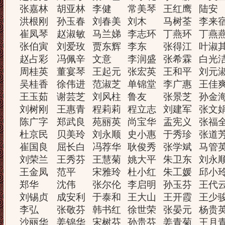
张嘉林
胡亚林
李健
常美琴
王红鹰
陆安
洪根刚
孙玉春
刘春美
刘木
马树荃
李来
崔凤琴
赵淑敏
马兰娣
李志环
丁燕环
丁燕
张伯寅
刘爱玫
贾东辉
李东
张得江
叶淑
赵占彩
冯佩辛
文意
李润盛
张希霖
白光
周桂英
董宴琴
王起元
张宏英
王和平
刘元
吴桂香
徐伟进
范淑芝
单锦堂
李广惠
王佳
王玉茹
谢芸芝
刘风柱
鲁友
张景芝
孙金
刘树刚
王惠青
程莉莉
程立志
刘建军
张文
陈广字
郑武良
苑丽英
尚宝华
盂宪义
张福
杜京民
贝美玲
刘永顺
史小惠
于秀珍
张道
崔国良
屈长白
冯荐华
耿俊秀
张学斌
马管
刘荣兰
王秀芬
王慧菊
姚大平
朱卫东
刘永
王金凤
范平
宋雅玲
杜小红
朱工媛
邱小
郑华
沈伟
张尔伦
李启明
孙玉芬
王代
刘锡贞
成安利
于泰和
王大山
王开霞
王少
李弘
张敬芬
韩书红
徐世荣
张晏元
杨贵
沙丽华
姜锦华
宋树芬
孙贵芬
姜青菊
王月