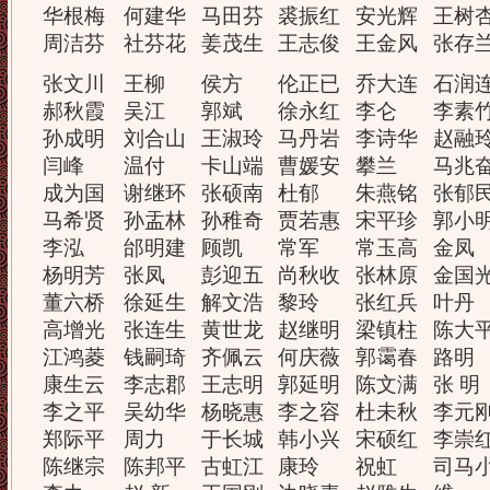
华根梅
何建华
马田芬
裘振红
安光辉
王树
周洁芬
社芬花
姜茂生
王志俊
王金风
张存
张文川
王柳
侯方
伦正已
乔大连
石润
郝秋霞
吴江
郭斌
徐永红
李仑
李素
孙成明
刘合山
王淑玲
马丹岩
李诗华
赵融
闫峰
温付
卡山端
曹媛安
攀兰
马兆
成为国
谢继环
张硕南
杜郁
朱燕铭
张郁
马希贤
孙盂林
孙稚奇
贾若惠
宋平珍
郭小
李泓
邰明建
顾凯
常军
常玉高
金凤
杨明芳
张凤
彭迎五
尚秋收
张林原
金国
董六桥
徐延生
解文浩
黎玲
张红兵
叶丹
高增光
张连生
黄世龙
赵继明
梁镇柱
陈大
江鸿菱
钱嗣琦
齐佩云
何庆薇
郭霭春
路明
康生云
李志郡
王志明
郭延明
陈文满
张 明
李之平
吴幼华
杨晓惠
李之容
杜未秋
李元
郑际平
周力
于长城
韩小兴
宋硕红
李崇
陈继宗
陈邦平
古虹江
康玲
祝虹
司马