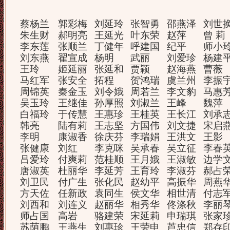
蔡杨兰
郭彩梅
刘延玲
张智勇
邵燕泽
刘世
朱生财
郝明亮
王延光
叶东荣
赵萍
曾 莉
李东莲
张顺兰
丁健年
呼建国
纪平
师小
刘东燕
翟宣成
杨明
武丽
刘爱珍
杨建
王玲
姬延丽
张延和
贾颖
赵海燕
曹薇
马红军
张安全
拓程
贺鸿瑞
虞兰州
李振
周锦英
秦金玉
刘令娥
周若兰
李文豹
马惠
吴玉玲
王继佳
孙厚照
刘淑兰
王峰
魏萍
白福玲
于传慧
王惠珍
王桂英
王长江
刘承
韩亮
陆有莉
王志坚
方国伟
刘文捷
宋启
李明
康淑香
徐庆芬
李瑞娟
王洪文
王影
张健康
刘红
李克咪
吴承春
吴立征
李春
吕爱玲
付爽莉
范桂顺
王月娥
王淑敏
边学
唐淑英
杜丽华
李延芳
王育玲
李淑芬
郝占
刘卫民
付广生
张化民
赵幼平
高振华
周燕
方天佐
任新政
袁同生
侯文华
相世清
付志
刘西和
刘连义
赵丽华
相秀华
佟涤秋
李丽
师占国
高岩
骆建荣
宋延莉
申瑞琪
张家
苏荫鹏
王燕生
刘惠珍
王荣申
芦忠信
郑存