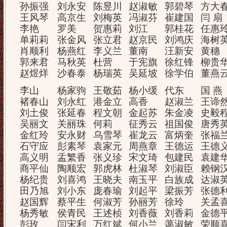
孙振强
刘永安
陈昱川
赵淑敏
郭碧琴
方大
王风琴
高京生
刘梅英
冯淑芬
崔建国
闫 扇
李艳
罗美
贺惠莉
刘江
郭桂花
任惠
单莉莉
张金风
张立君
赵京民
刘鸿庆
海树
肖顺利
杨燕红
李义兰
董南
汪新安
黄穗
郭来君
马秋英
杜营
于宪旗
徐红锋
柳贵
赵煜烊
沙春泰
杨瑞英
吴延坡
徐学伯
董燕
李山
杨家驹
王敬茹
杨小缓
代东
国 燕
褚春山
刘永红
港金立
高香
赵淑兰
王谛
刘土俊
张延春
程文朝
金起苏
朱金凌
史毅
吴丽文
关丽珠
何莉
征秀云
祖国俊
唐秀
金红玲
安永财
乌雪琴
崔龙云
富炳奎
张福
石守应
彭素琴
袁家元
周燕章
王德运
王德
高义明
盂繁香
张义珍
宋文琦
包建民
袁建
商平仙
陶顺宏
郭虎林
杜淑琴
刘淑臣
赖钢
杨纪贵
刘喜鸿
王晓夫
南玉平
白族成
达淑
田乃旭
刘小东
庞春瑜
刘起平
梁振芳
张德
赵国辉
蔡平生
何淑芳
孙丽芳
徐玲
关孟
杨秀敏
侯青民
王述桢
刘香薇
刘香莉
金德
彭玫
闫宋利
万红斌
何小兰
蔼淑敏
荣顺