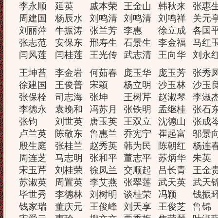
李永顺
延英
戚本荣
王金山
韩秋来
张惠
周建国
杨辰水
刘鸣清
刘鸣清
刘鸣祥
关元
刘丽萍
牛振涛
张兰芳
李惠
徐立成
各国
张志范
安保东
邢寿生
石景生
李金福
马红
闫风莲
闫桂莲
王光传
武志清
王向华
刘永
王坤苔
李金岩
何茹春
庞玉华
庞玉芳
张秀
徐建国
王俊普
宋颖
杨立明
沙玉林
沙玉
张保栓
司志海
张坤
王树芹
赵淑琴
李淑
李德永
袁晚和
冯苏月
张铁明
孟继桂
张石
张钧
刘世英
唐玉英
王双立
沈德山
张成
卢兰英
陈敬东
鲁惠兰
乔宪宁
崔起富
邬景
殷生庭
张桂兰
赵秀英
韩为民
陈朝红
杨连
周连芝
马志明
张和平
董志平
苏炳华
朱英
宋玉芹
刘桂荣
徐凤兰
交顺起
吕长青
王金
苏淑英
周置英
李艾燕
张翠莲
武天英
武天
毕世秀
李德林
刘树明
谈桂荣
冯颖
钱振
钱家瑞
董庆元
王俊峰
刘天享
王俊芝
鲁锦