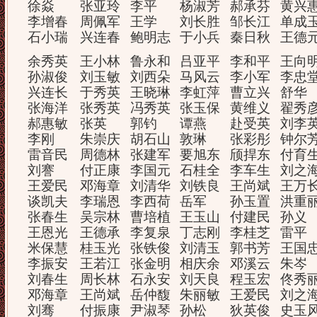
徐焱
张亚玲
李平
杨淑芳
郝承芬
黄兴
李增春
周佩军
王学
刘长胜
邹长江
单成
石小瑞
兴连春
鲍明志
于小兵
秦日秋
王德
余秀英
王小林
鲁永和
吕亚平
李和平
王向
孙淑俊
刘玉敏
刘西朵
马风云
李小军
李忠
兴连长
于秀英
王晓琳
李虹萍
曹立兴
舒华
张海洋
张秀英
冯秀英
张玉保
黄维义
翟秀
郝惠敏
张英
郭钓
谭燕
赴受英
刘李
李刚
朱崇庆
胡石山
敦琳
张彩彤
钟尔
雷音民
周德林
张建军
要旭东
颀捍东
付育
刘謇
付正康
李国元
石桂全
李车生
刘之
王爱民
邓海章
刘清华
刘铁良
王尚斌
王万
谈凯夫
李瑞恩
李西荷
岳军
孙玉置
洪重
张春生
吴宗林
曹培植
王玉山
付建民
孙义
王恩光
王德承
李复泉
丁志刚
李桂芝
雷平
米保慧
桂玉光
张铁俊
刘清玉
郭书芳
王国
李振安
王若江
张金明
相庆余
邓溪云
朱岑
刘春生
周长林
石永安
刘天良
程玉宏
佟秀
邓海章
王尚斌
岳仲馥
朱丽敏
王爱民
刘之
刘骞
付振康
尹淑琴
孙松
狄英俊
史玉