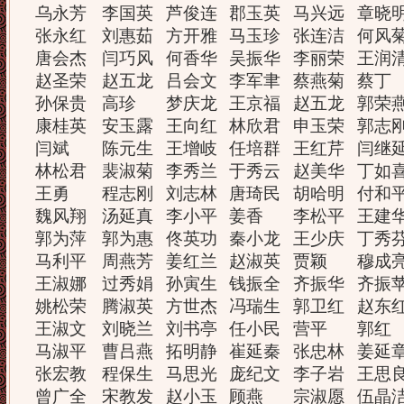
乌永芳
李国英
芦俊连
郡玉英
马兴远
章晓
张永红
刘惠茹
方开雅
马玉珍
张连洁
何风
唐会杰
闫巧风
何香华
吴振华
李丽荣
王润
赵圣荣
赵五龙
吕会文
李军聿
蔡燕菊
蔡丁
孙保贵
高珍
梦庆龙
王京福
赵五龙
郭荣
康桂英
安玉露
王向红
林欣君
申玉荣
郭志
闫斌
陈元生
王增岐
任培群
王红芹
闫继
林松君
裴淑菊
李秀兰
于秀云
赵美华
丁如
王勇
程志刚
刘志林
唐琦民
胡哈明
付和
魏风翔
汤延真
李小平
姜香
李松平
王建
郭为萍
郭为惠
佟英功
秦小龙
王少庆
丁秀
马利平
周燕芳
姜红兰
赵淑英
贾颖
穆成
王淑娜
过秀娟
孙寅生
钱振全
齐振华
齐振
姚松荣
腾淑英
方世杰
冯瑞生
郭卫红
赵东
王淑文
刘晓兰
刘书亭
任小民
营平
郭红
马淑平
曹吕燕
拓明静
崔延秦
张忠林
姜延
张宏教
程保生
马思光
庞纪文
李子岩
王思
曾广全
宋教发
赵小玉
顾燕
宗淑愿
伍晶