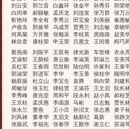
刘云安
郭兰音
白鑫环
张金平
孙秀芬
郭荣
白闰单
郝丽敏
孟庆龙
刘连发
张万群
张万
靳艳玲
李全有
李秀云
田宝俊
刘美丽
秦惠
卢俊东
郭俊琴
乌成芳
贾秀兰
刘志敏
章晓
何凤菊
方开雅
张顺采
李桂英
房路路
赵美
林欣君
康桂荣
申玉荣
吕惠文
王闰青
阎巧
蔡燕南
刘陈平
王双有
律光新
车世锋
衣永
艾淑郁
王荫桢
唐云焕
李淑英
郭淑兰
安美
吴红军
王春雨
范世刚
陆估明
许家利
王泰
郭淑荣
郭进军
李华
李玉香
侯桂华
顾明
杨双振
杜立山
李宝生
袁腾
韩向荣
刘建
周敏珍
张玉红
律桂贤
王淑芬
王文启
阮长
李秀峰
唐兆堂
周和平
段永利
赵小凤
郝桂
王京桂
孟庆惠
李函源
马彬
吕志勉
贾长
张永兰
曹燕
王小庄
孙沼文
张志勇
黄子
刘风禄
董孝华
支启文
杨新纪
葛新
张静
张振武
李福先
张春萍
王殿华
谢立仁
苏淑