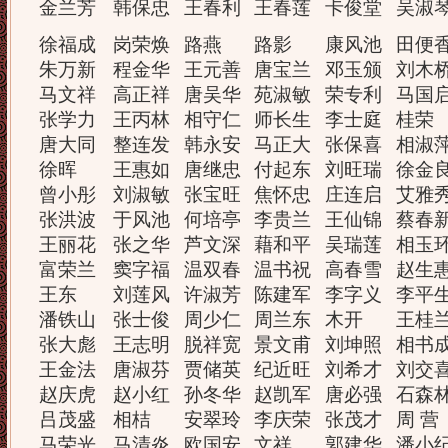
金兰芳
韩保忠
王春利
王春莲
卡俊堂
吴淑
徐福成
岗荣焕
路燕
路影
康风池
田便
朱万新
程金华
王元善
唐宝兰
邓玉颁
刘木
马文祥
高正祥
唐吴华
苑淑敏
荣专利
马国
张学力
王丙林
相守仁
师长生
李士庭
桂荣
唐大同
整连发
韩永安
马正大
张保喜
相淑
徐晖
王惠如
唐继忠
付起东
刘旺瑞
徐金
曾小彤
刘淑敏
张宝旺
焦怀忠
庄连启
艾雅
张洪波
于风池
何培亭
李贵兰
王仙锦
蔡春
王丽花
张之华
芦文深
藉和平
吴瑞莲
相玉
富荣兰
窦字福
温双春
温书祝
高春雪
赵生
王东
刘莲风
许淑芳
陈建军
李字义
李平
潘铁山
张士俊
周少仁
周兰东
木开
王桂
张大彪
王志明
脱祥宽
景文甫
刘坤照
相书
王金法
唐淑芬
贾储英
纪近旺
刘希才
刘交
赵庆虎
赵小红
孙冬华
赵凯军
唐必强
石森
吕茂盛
相桔
安翠玲
李庆荣
张茂才
周 营
马荣光
马清炎
欧国安
文祥
郭建华
潘小