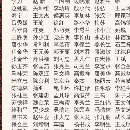
李力
赵 新
王国刚
边晓素
赵雅生
维
赵延颖
关坤维
李幼玲
殷小代
张弘
王国
寿宁
王文杰
侯惠英
李加林
张汉宁
郎家
吕秀媛
王瑜
徐红
路小华
梅苏
高锦
石守喜
桂英
郭巧英
李秀兰
张小宜
姚锐
王胜明
孙少连
党振明
李长山
曲志信
林德
唐少华
常利利
李若蓓
李保兰
姜长生
石宝
程金华
王元美
邓玉丽
刘木乔
段淑敏
沈纯
张金华
舒洪福
刘可忠
孟凡仁
任宏裕
王斌
孙玉芥
张国茹
张秀兰
司秀兰
李宝录
张金
马桂荣
陈双江
马文祥
高振祥
唐美华
高殿
米立忠
陈京利
陈京芬
秦杰
杨丽云
苑淑
陈德林
蒲羽
鲍世环
许桂珍
任永珍
李桂
张桂兰
张建忠
盂凡珍
高淑萍
王筠
朱子
苏德祥
魏金荣
王梅霞
李秀兰
王红锦
王文
籍和平
贾少成
吴瑞莲
陈民喜
冯瑞林
芦文
温书来
赵生会
张大忠
张大龙
张九朋
武长
保会兰
刘增明
车建
杨书成
李明生
王志