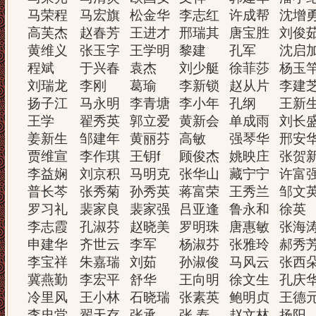
马荣程
马宏旗
松金华
李志红
许成帮
沈增
高芙杰
赵春芳
王进才
邢瑞其
唐宝胜
刘俊
黄维义
张玉字
王学明
黎建
孔军
沈启
程斌
于兴春
袁杰
刘少艇
徐菲莎
杨玉
刘瑞龙
李刚
葛瑜
李新锁
赵从片
李建
扬子江
马永明
李青塘
李小年
孔纲
王新
王学
翟秀英
郭立爱
黄新会
单成雨
刘长
姜新生
邹建年
黄丽芬
高敏
强琴华
邢安
贾维宣
李作琪
王钥f
顾俊杰
姚映庄
张贺
李益娴
刘京积
马明克
张华山
藏宁宁
许富
普长芩
张秀菊
孙秀英
蒋富荣
王秀兰
邹文
罗习礼
裴家良
裴家强
吕亚逢
鲁永和
徐英
李志霞
孔淑芬
赵晓美
罗明珠
唐惠敏
张海
申建华
齐世云
李军
杨淑芬
张雅玲
郝秀
李宝祥
朱嘉瑞
刘茹
孙淑俊
马风云
张西
冀燕勤
李宏平
舒华
王向明
徐文生
孔庆
冷里风
王小林
石晓瑞
张素英
鲍明贞
王德
李忠堂
翟天存
张承
张 寿
赵文林
扬阳