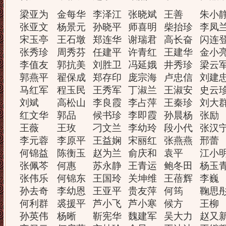
梁亚为
金每华
李泽江
张晓斌
王善
朱小
张亚文
杨景元
孙晓平
师喜明
柴抬珍
李凤
宋玉亭
王石墩
郑连华
谢瑞君
高长奋
闪连
张秀珍
周秀芬
任建平
许青红
王建华
金小
李值友
郭抗美
刘胜卫
冯延娥
井秀珍
梁云
郭燕平
翟保成
郑存印
庞宗海
卢忠信
刘建
马红军
程玉民
王秀军
丁淑兰
王淑安
史云
刘斌
高松山
李良霞
李占萍
王秦珍
刘大
红文华
郭品
候书珍
李即霞
孙晨杨
张励
王薇
王玫
刁文兰
李幼玲
段小代
张汉
李元蓉
李原平
王益娴
宋丽红
张燕燕
邢蕾
何锦益
陈衡玉
赵为兰
俞庆和
袁平
江小
张佩芩
何惠
苏永静
王青运
鲍冬田
杨玉
张伟乐
何锦东
王国玲
关坤维
王蓓辉
李巍
孙去奇
李幼恩
王亚平
贵友萍
何筠
鞠思
何利群
裘援平
芦小飞
芦小寒
候方
王柳
孙英伟
杨晰
靳宪华
魏建军
吴大力
赵又