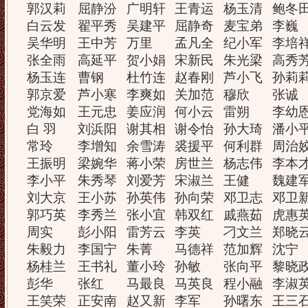
郭汉莉
屈静汾
广明轩
王青运
杨玉清
鲍冬
白云发
翟平秀
吴建平
屈静奇
麦宝弟
李巍
吴华明
王中芳
万里
孟凡全
纪小军
李培
张全雨
高延平
贺小娟
宋新民
朱光梁
高秀
杨玉连
曹钢
杜竹连
赵春刚
芦小飞
孙莉
郭京爱
芦小寒
李爽如
关加范
穆欣
张诚
党海如
王元忠
姜应润
何小云
雷朔
李幼
白 羽
刘浜阳
谢其相
谢令怡
孙大琦
潘小
常玲
李增知
余雪涛
裘援平
何利群
周治
王振明
梁婉华
蒋小荣
房世兰
杨志伟
李本
李小平
朱秀琴
刘爱芳
宋淑兰
王健
魏建
刘大京
王小苏
孙英伟
孙向荣
邓卫志
邓卫
郭巧英
李秀兰
张小宜
韩双红
戚燕茹
虎惠
周实
彭小阳
雷芳云
李英
刁文兰
郑晓
朱毅力
李国宁
朱菁
马德祥
范加辉
沈宁
杨桂兰
王书礼
董小玲
孙敏
张向平
黎晓
彭华
张红
马最良
马英良
程小融
李淑
王笑荣
正安南
赵又新
李军
孙曙东
王三