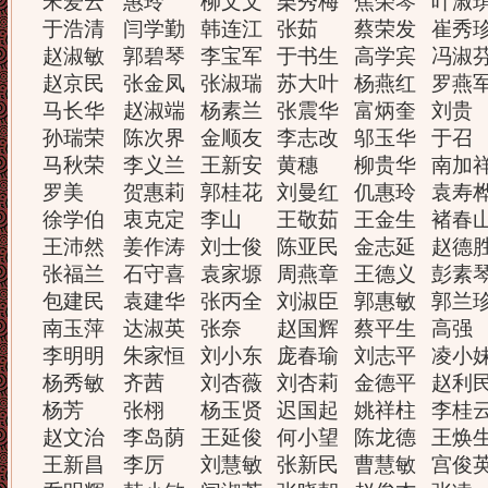
宋爱云
惠玲
柳文文
栗秀梅
焦荣琴
叶淑
于浩清
闫学勤
韩连江
张茹
蔡荣发
崔秀
赵淑敏
郭碧琴
李宝军
于书生
高学宾
冯淑
赵京民
张金凤
张淑瑞
苏大叶
杨燕红
罗燕
马长华
赵淑端
杨素兰
张震华
富炳奎
刘贵
孙瑞荣
陈次界
金顺友
李志改
邬玉华
于召
马秋荣
李义兰
王新安
黄穗
柳贵华
南加
罗美
贺惠莉
郭桂花
刘曼红
仉惠玲
袁寿
徐学伯
衷克定
李山
王敬茹
王金生
褚春
王沛然
姜作涛
刘士俊
陈亚民
金志延
赵德
张福兰
石守喜
袁家塬
周燕章
王德义
彭素
包建民
袁建华
张丙全
刘淑臣
郭惠敏
郭兰
南玉萍
达淑英
张奈
赵国辉
蔡平生
高强
李明明
朱家恒
刘小东
庞春瑜
刘志平
凌小
杨秀敏
齐茜
刘杏薇
刘杏莉
金德平
赵利
杨芳
张栩
杨玉贤
迟国起
姚祥柱
李桂
赵文治
李岛荫
王延俊
何小望
陈龙德
王焕
王新昌
李厉
刘慧敏
张新民
曹慧敏
宫俊