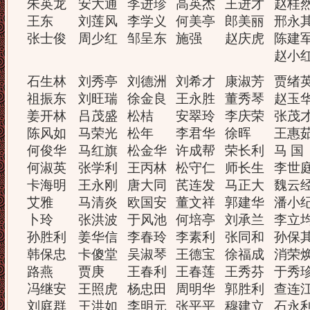
朱英龙
安大通
李进珍
高英杰
王进才
赵桂
王东
刘莲风
李学义
何美亭
郎美丽
邢永
张士俊
周少红
邹呈东
施强
赵庆虎
陈建
赵小
石生林
刘秀亭
刘德洲
刘希才
康淑芳
贾绪
祖振东
刘旺瑞
徐金良
王永胜
董秀琴
赵玉
姜开林
吕茂盛
松桔
安翠玲
李庆荣
张茂
陈风如
马荣光
松年
李君华
徐晖
王惠
何俊华
马红旗
松金华
许成帮
荣长利
马 国
何淑英
张学利
王丙林
松守仁
师长生
李世
卡海明
王永刚
唐大同
芪连发
马正大
魏云
艾雅
马清炎
欧国安
董文祥
郭建华
潘小
卜玲
张洪波
于风池
何培亭
刘承兰
李立
孙胜利
姜华信
李春玲
李素利
张同和
孙保
韩保忠
卡傻堂
吴淑琴
王德宝
徐福成
消荣
路燕
贾庚
王春利
王春莲
王秀芬
于秀
冯继安
王照虎
杨忠田
周明华
郭胜利
查连
刘庭群
王洪如
李明元
张平平
穆建立
石永