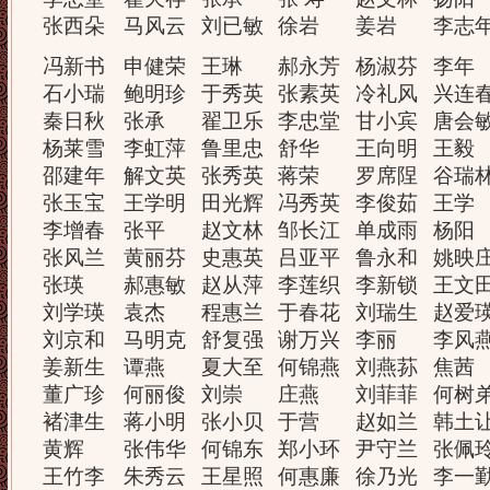
张西朵
马风云
刘已敏
徐岩
姜岩
李志
冯新书
申健荣
王琳
郝永芳
杨淑芬
李年
石小瑞
鲍明珍
于秀英
张素英
冷礼风
兴连
秦日秋
张承
翟卫乐
李忠堂
甘小宾
唐会
杨莱雪
李虹萍
鲁里忠
舒华
王向明
王毅
邵建年
解文英
张秀英
蒋荣
罗席陧
谷瑞
张玉宝
王学明
田光辉
冯秀英
李俊茹
王学
李增春
张平
赵文林
邹长江
单成雨
杨阳
张风兰
黄丽芬
史惠英
吕亚平
鲁永和
姚映
张瑛
郝惠敏
赵从萍
李莲织
李新锁
王文
刘学瑛
袁杰
程惠兰
于春花
刘瑞生
赵爱
刘京和
马明克
舒复强
谢万兴
李丽
李风
姜新生
谭燕
夏大至
何锦燕
刘燕荪
焦茜
董广珍
何丽俊
刘崇
庄燕
刘菲菲
何树
褚津生
蒋小明
张小贝
于营
赵如兰
韩土
黄辉
张伟华
何锦东
郑小环
尹守兰
张佩
王竹李
朱秀云
王星照
何惠廉
徐乃光
李一