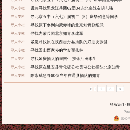
紧急寻找黑龙江兵团62团34连北京战友胡志强
寻人专栏
寻北京五中（六七）届初二（5）班毕如意等同学
寻人专栏
寻找原下乡到内蒙赤峰的北京知青赵绍武
寻人专栏
寻找内蒙兵团北京知青李建军
寻人专栏
紧急寻找原在陕西志丹县插队的好朋友张健
寻人专栏
寻找回山西家乡的学友翟燕林
寻人专栏
寻找延庆插队的崔吉生 扶余油田李生
寻人专栏
寻找原在延安县青化砭公社贯屯公社插队北京知青
寻人专栏
陈永斌急寻60位当年在通县插队的知青
寻人专栏
«
1
2
3
»
联系我们
-
Pow
京公网