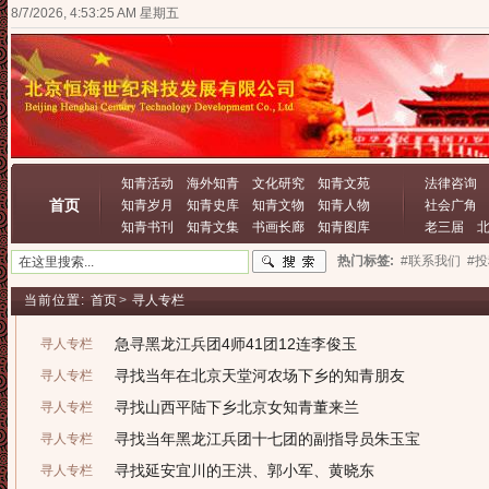
8/7/2026, 4:53:25 AM 星期五
知青活动
海外知青
文化研究
知青文苑
法律咨询
首页
知青岁月
知青史库
知青文物
知青人物
社会广角
知青书刊
知青文集
书画长廊
知青图库
老三届
热门标签:
#联系我们
#
当前位置:
首页
>
寻人专栏
急寻黑龙江兵团4师41团12连李俊玉
寻人专栏
寻找当年在北京天堂河农场下乡的知青朋友
寻人专栏
寻找山西平陆下乡北京女知青董来兰
寻人专栏
寻找当年黑龙江兵团十七团的副指导员朱玉宝
寻人专栏
寻找延安宜川的王洪、郭小军、黄晓东
寻人专栏