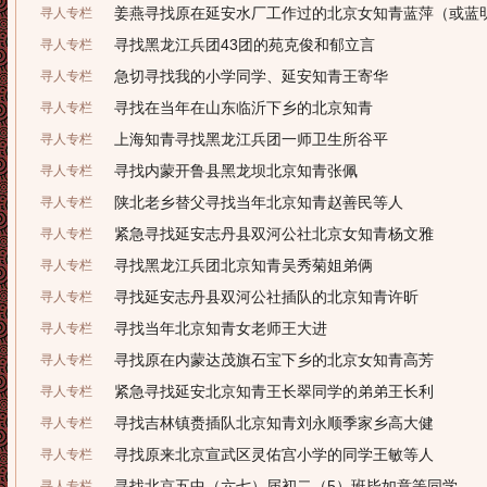
姜燕寻找原在延安水厂工作过的北京女知青蓝萍（或蓝
寻人专栏
寻找黑龙江兵团43团的苑克俊和郁立言
寻人专栏
急切寻找我的小学同学、延安知青王寄华
寻人专栏
寻找在当年在山东临沂下乡的北京知青
寻人专栏
上海知青寻找黑龙江兵团一师卫生所谷平
寻人专栏
寻找内蒙开鲁县黑龙坝北京知青张佩
寻人专栏
陕北老乡替父寻找当年北京知青赵善民等人
寻人专栏
紧急寻找延安志丹县双河公社北京女知青杨文雅
寻人专栏
寻找黑龙江兵团北京知青吴秀菊姐弟俩
寻人专栏
寻找延安志丹县双河公社插队的北京知青许昕
寻人专栏
寻找当年北京知青女老师王大进
寻人专栏
寻找原在内蒙达茂旗石宝下乡的北京女知青高芳
寻人专栏
紧急寻找延安北京知青王长翠同学的弟弟王长利
寻人专栏
寻找吉林镇赉插队北京知青刘永顺季家乡高大健
寻人专栏
寻找原来北京宣武区灵佑宫小学的同学王敏等人
寻人专栏
寻找北京五中（六七）届初二（5）班毕如意等同学
寻人专栏