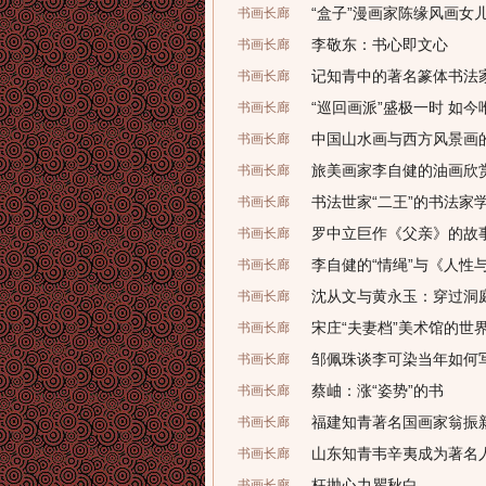
“盒子”漫画家陈缘风画女
书画长廊
李敬东：书心即文心
书画长廊
记知青中的著名篆体书法
书画长廊
“巡回画派”盛极一时 如
书画长廊
中国山水画与西方风景画
书画长廊
旅美画家李自健的油画欣
书画长廊
书法世家“二王”的书法家
书画长廊
罗中立巨作《父亲》的故
书画长廊
李自健的“情绳”与《人性
书画长廊
沈从文与黄永玉：穿过洞
书画长廊
宋庄“夫妻档”美术馆的世
书画长廊
邹佩珠谈李可染当年如何
书画长廊
蔡岫：涨“姿势”的书
书画长廊
福建知青著名国画家翁振
书画长廊
山东知青韦辛夷成为著名
书画长廊
枉抛心力瞿秋白
书画长廊