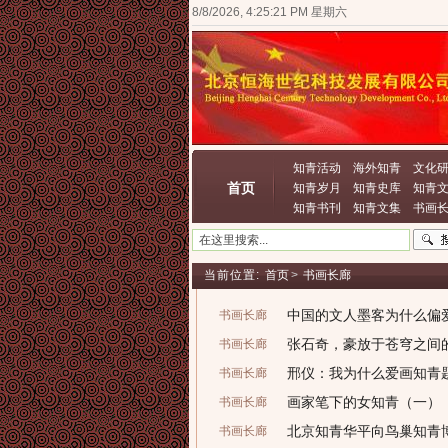
8/8/2026, 4:25:21 PM 星期六
知青活动
海外知青
文化
首页
知青岁月
知青史库
知青
知青书刊
知青文集
书画
当前位置:
首页
>
书画长廊
中国的文人墨客为什么偏
书画长廊
张石奇，豪放于苍穹之间
书画长廊
邢仪：我为什么爱画知青
书画长廊
画家笔下的女知青（一）
书画长廊
北京知青华平向鸟巢知青
书画长廊