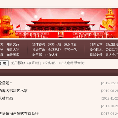
研究
知青文苑
法律咨询
旅游天地
热点话题
知青艺术
创业投
文物
知青人物
社会广角
全球视野
年轻一代
爱心园地
公益活
长廊
知青图库
老三届
北京纵横
返城史录
寻人专
热门标签:
#联系我们
#投稿须知
#古人也玩“谐音梗”
爱雪景？
[2019-12-1
的著名书法艺术家
[2019-06-2
题材的画
[2018-11-2
[2017-10-2
博物馆捐画仪式在京举行
[2017-04-2