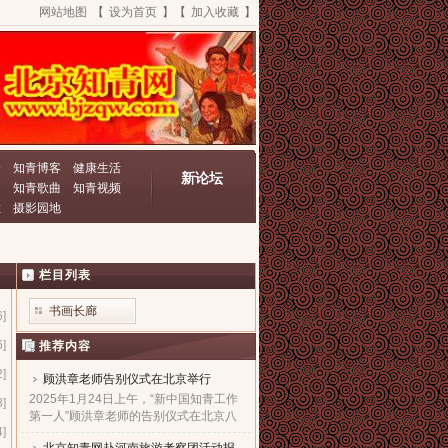
网站地图
【
设为首页
】【
加入收藏
】
资
知青博客
健康生活
新论坛
动
知青歌曲
知青视频
栏
摄影园地
栏目列表
书画长廊
6]
6]
推荐内容
2]
顾洪章老师告别仪式在北京举行
2025年1月24日上午，“新中国知青工作
8]
第一人”顾洪章老师的告别仪式在北京八
4]
宝山革命公墓殡仪馆隆重举行。...