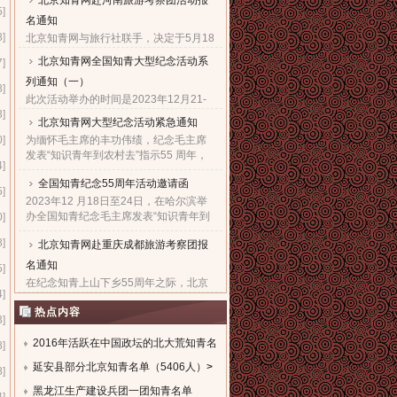
北京知青网赴河南旅游考察团活动报
5]
名通知
8]
北京知青网与旅行社联手，决定于5月18
日组织“赴河南旅游考察团”，热烈欢迎广
北京知青网全国知青大型纪念活动系
7]
大知青朋友与亲朋好友们，都能一起来
列通知（一）
参加这次极有意义的旅游考察活动。...
8]
此次活动举办的时间是2023年12月21-
3]
28日。报名的截止日期是2023年12月5
北京知青网大型纪念活动紧急通知
日。因需提前订票，故望准备参加此次
0]
为缅怀毛主席的丰功伟绩，纪念毛主席
活动的知青朋友一定要尽快抓紧时间报
发表“知识青年到农村去”指示55 周年，
名。...
4]
北京知青网、北京知青文化研究会决定
全国知青纪念55周年活动邀请函
于 2023年12 月21日至27日，在西安举
5]
办隆重的知青纪念大型系......
2023年12 月18日至24日，在哈尔滨举
办全国知青纪念毛主席发表“知识青年到
0]
农村去”指示55周年暨毛主席诞辰130周
8]
北京知青网赴重庆成都旅游考察团报
年大型系列活动，组委会热烈欢迎全国
知青及亲友们积极踊跃报......
名通知
5]
在纪念知青上山下乡55周年之际，北京
4]
知青网经与重庆成都知青组织商议决
热点内容
定，在10月24日组织“赴重庆成都旅游考
3]
察”活动。热烈欢迎知青朋友与所有亲朋
好友们一起来积极参加这......
2016年活跃在中国政坛的北大荒知青名
8]
单
延安县部分北京知青名单（5406人）
>
>
8]
黑龙江生产建设兵团一团知青名单