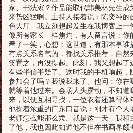
家、书法家？作品能取代韩美林先生成
来势凶猛啊。主持人接着说：陈奕纯的
色大厅。我立刻想起发生在我博客上一
像所有家长一样焦灼，有人留言说：你
看了一笑，心想：这世道，有那本事谁
有点关系名气的，都找关系推荐，自然
笑置之，再没提起。此刻，我又想起了
有些半信半疑了。这时我的手机响起，
参加会了吗？我说我来了。他问：你在
就等着他过来。会场人头攒动，不知道
来，以便互相寻找，一位衣着还算得体
他操着浓重的广东口音说：刚才有个人
老师怎么能那么矮。就是这一天，我和
了他，我也因此知道他不但在书画界颇