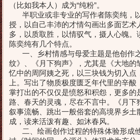
（比如我本人）成为“纯粉”。
半职业或非专业的写作者陈奕纯，以
授，以自己丰沛的才情勾画出多面艺术
多，以质取胜，以情驭气，摄人心魄。
陈奕纯有几个特点。
一、乡村情感与母爱主题是他创作之
纹》、《月下狗声》，尤其是《大地的
忆中的周阿姨之死，以三块钱为切入点
上。写出了物质极度匮乏年代里的辛酸
掌打出的不仅仅是愤怒和积怨，更多的
路、春天的灵魂，尽在不言中。《月下
叙事流畅、跳出一般俗套的高境界乡土
成，读来活泼有趣、如沐春风。
二、绘画创作过程的特殊体验形成他