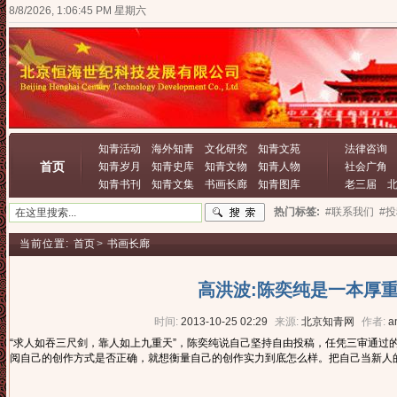
8/8/2026, 1:06:46 PM 星期六
知青活动
海外知青
文化研究
知青文苑
法律咨询
首页
知青岁月
知青史库
知青文物
知青人物
社会广角
知青书刊
知青文集
书画长廊
知青图库
老三届
热门标签:
#联系我们
#
当前位置:
首页
>
书画长廊
高洪波:陈奕纯是一本厚
时间:
2013-10-25 02:29
来源:
北京知青网
作者:
a
“求人如吞三尺剑，靠人如上九重天”，陈奕纯说自己坚持自由投稿，任凭三审通过
阅自己的创作方式是否正确，就想衡量自己的创作实力到底怎么样。把自己当新人