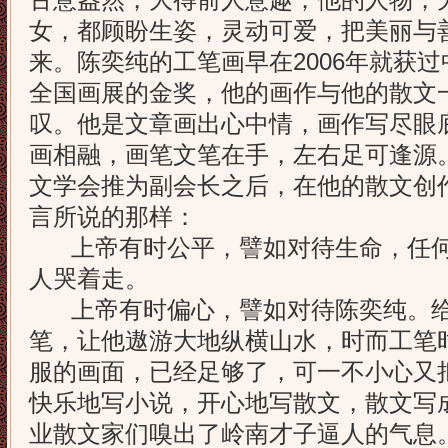
古意盎然，大得前人意趣；他的人物，
女，都顾盼生姿，灵动可爱，把美丽与
来。陈奕纯的工笔画早在2006年就获
全国画展的金奖，他的画作与他的散文
叹。他是文章画出心中情，画作写尽眼
画相融，画笔文笔在手，左右足可逢源
文学会推为副会长之后，在他的散文创
言所说的那样：
上帝有时公平，譬如对待生命，任何
人哭着走。
上帝有时偏心，譬如对待陈奕纯。给
笔，让他遨游大地纵横山水，时而工笔
服的画面，已经足够了，可一不小心又
快乐地写小说，开心地写散文，散文写
业散文家们嗅出了岭南才子逼人的气息