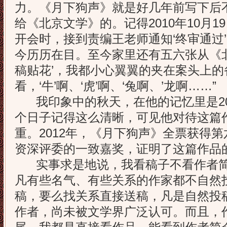
力。《月下狗声》就是好几年前写下后
给《北京文学》的。记得2010年10月
开会时，接到责编王老师通知‘终审通过
今历历在目。至今家里还有五六张从《
稿贴花’，我都小心翼翼的夹在案头上
看，‘牛’啊、‘虎’啊、‘兔啊、’龙啊……”
我印象中的秋天，在他的记忆里是201
个日子记得这么清晰，可见他对待这篇
重。2012年，《月下狗声》全票获得
资深评委的一致嘉奖，证明了这篇作品
实事求是地说，我看稿子不看作者简
凡有些名气、有些关系的作家都不自然
稿，要么找关系直接送稿，凡是自然投
作者，尚未被文学界广泛认可。而且，