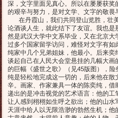
深，文字里面见真心。所以在屡屡获奖
的艰辛与努力，是对文学、文字的敬畏
在丹霞山，我们共同登山览胜，壮美
论酒谈人生，就此结下了友谊。我也是
然是武汉大学中文系毕业，又在北京大
过多个国家留学访问，难怪对文字有如
纯家中几个兄弟姐妹，他最小。后来奕
谈起自己在人民大会堂悬挂的几幅大画
的巨幅《盛世之歌》（见45版图），险
纯是轻松地完成这一切的，后来他在散
辛。画家、作家兼具一体的陈奕纯，借
递出的是冲击视觉的艺术语言：他的工
让人感到栩栩如生呼之欲出；他的山水
天涯中给人以无限浩渺的勃然生机；他