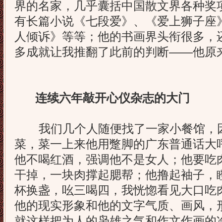
界的名家，几乎囊括中国散文界各种奖
有长篇小说《七段爱》、《爱上狮子座
人倾诉》等等；他的书画界头衔很多，
多成就让我推翻了此前的判断——他原
连续六年敲开心仪杂志的大门
我们几个人随便找了一家小餐馆，因
菜，菜一上来他用蹩脚的广东普通话大
他不喝红酒，强调他不是女人；他要吃
干掉，一块肉撑起腮帮；他撸起袖子，
杯换盏，吆三喝四，我恍惚看见大口吃
他的现实形象和他的文字气质、画风，
就这样把为人的枭雄之气和作文作画的