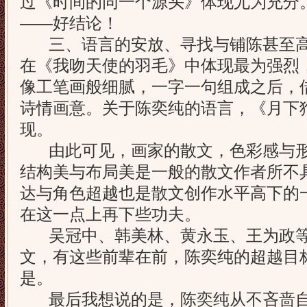
过《时间的同一个源头》体现尤为充分
——好结论！
三、语言的安放、寻找与铺陈甚至高
在《我吻天使的羽毛》中体现最为强烈
像工笔画般细腻，一字一句组成之后，
诗情画意。关于陈奕纯的语言，《月下
现。
由此可见，画家的散文，色彩感与形
结构美与布局美是一般的散文作者所不
达与角色超越也是散文创作水平高下的
在这一点上再下些功夫。
吴冠中、韩美林、黄永玉、王为政等
文，有这些前辈在前，陈奕纯的超越目
是。
最后我想说的是，陈奕纯从不吝啬自