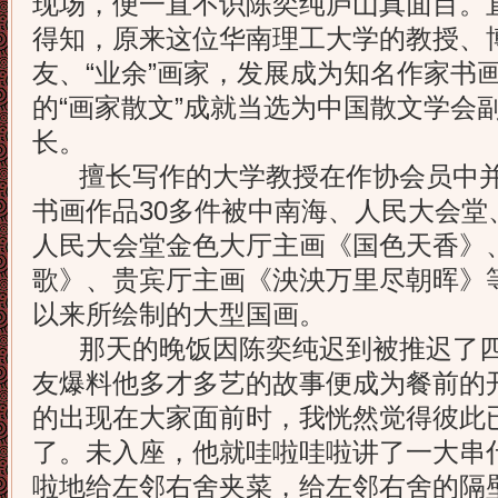
现场，便一直不识陈奕纯庐山真面目。
得知，原来这位华南理工大学的教授、
友、“业余”画家，发展成为知名作家书
的“画家散文”成就当选为中国散文学会
长。
擅长写作的大学教授在作协会员中并
书画作品30多件被中南海、人民大会堂
人民大会堂金色大厅主画《国色天香》
歌》、贵宾厅主画《泱泱万里尽朝晖》等
以来所绘制的大型国画。
那天的晚饭因陈奕纯迟到被推迟了四
友爆料他多才多艺的故事便成为餐前的
的出现在大家面前时，我恍然觉得彼此
了。未入座，他就哇啦哇啦讲了一大串
啦地给左邻右舍夹菜，给左邻右舍的隔