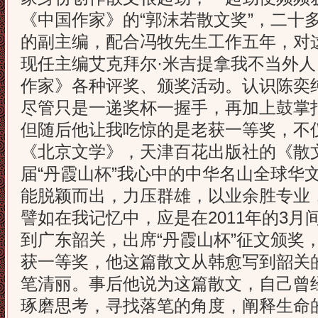
《中国作家》的“郭沫若散文奖”，二十
的副主编，配合冯牧先生工作五年，对
现任主编艾克拜尔·米吉提拿我不当外
作家》各种评奖、颁奖活动。认识陈奕
尽管只是一递奖杯一握手，再加上鼓掌
但随后他让我吃惊的是老获一等奖，不
《北京文学》，天津百花出版社的《散
届“丹霞山杯”我心中的中华名山全球华
能脱颖而出，力压群雄，以业余胜专业
譬如在我记忆中，应是在2011年的3
到广东韶关，出席“丹霞山杯”征文颁奖
获一等奖，他这篇散文从韩愈写到韶关
笔清丽。事后他说为这篇散文，自己曾
琢磨思考，寻找落笔的角度，阐释生命