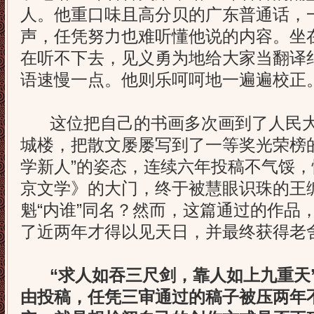
人。他重口味且高分贝的广东普通话，
声，任凭努力也难听懂他说的内容。坐
在听不下去，见义勇为地给大家当翻译
语速慢一点。他则乐呵呵地一遍遍校正
这位把自己的书画多次画到了人民大
城楼，把散文屡屡写到了一等奖光荣榜
学新人”的姿态，连续六年投稿不气馁
京文学》的大门，终于被慧眼识珠的王
魁“内谁”同名？然而，这篇通过的作品
了近两年才得以见天日，并最终获得老
“求人如吞三尺剑，靠人如上九重天
由投稿，任凭三审通过的稿子被压两年