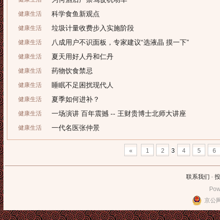
科学食鱼新观点
健康生活
垃圾计量收费步入实施阶段
健康生活
八成用户不识面板，专家建议“选液晶 摸一下”
健康生活
夏天用好人丹和仁丹
健康生活
药物饮食禁忌
健康生活
睡眠不足困扰现代人
健康生活
夏季如何进补？
健康生活
一场演讲 百年震撼 -- 王财贵博士北师大讲座
健康生活
一代名医张仲景
健康生活
«
1
2
3
4
5
6
联系我们
-
Pow
京公网