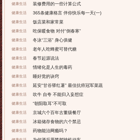
装修费用的一些计算公式
健康生活
365条健康格言 伴你快乐每一天(一)
健康生活
饭店菜和家常菜
健康生活
吃保暖食物 对付“倒春寒”
健康生活
冬泳“三浴” 身心俱健
健康生活
老年人吃蜂蜜可替代糖
健康生活
春节起源说法
健康生活
情绪化是人生的毒药
健康生活
睡好觉的诀窍
健康生活
延安“甘谷驿红薯” 最佳抗癌冠军菜蔬
健康生活
吹牛 自夸 不能归入妄想症
健康生活
“朝阳取耳”不可取
健康生活
京城六个百年古董级餐厅
健康生活
冰箱储存食物的六个禁忌
健康生活
药物能治网瘾吗？
健康生活
为何酒后严禁驾驶机动车
健康生活