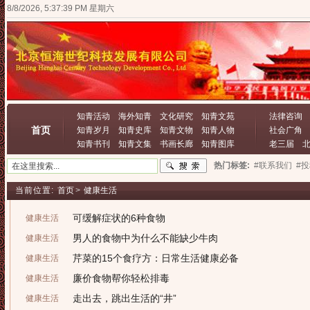
8/8/2026, 5:37:39 PM 星期六
知青活动
海外知青
文化研究
知青文苑
法律咨询
首页
知青岁月
知青史库
知青文物
知青人物
社会广角
知青书刊
知青文集
书画长廊
知青图库
老三届
热门标签:
#联系我们
#
当前位置:
首页
>
健康生活
可缓解症状的6种食物
健康生活
男人的食物中为什么不能缺少牛肉
健康生活
芹菜的15个食疗方：日常生活健康必备
健康生活
廉价食物帮你轻松排毒
健康生活
走出去，跳出生活的“井”
健康生活