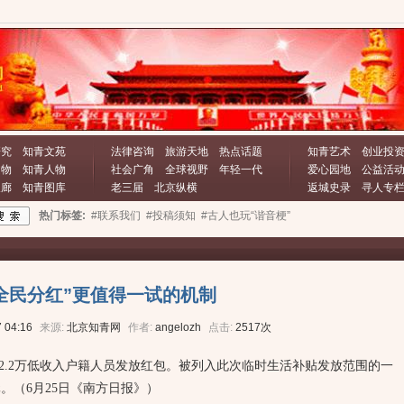
研究
知青文苑
法律咨询
旅游天地
热点话题
知青艺术
创业投
文物
知青人物
社会广角
全球视野
年轻一代
爱心园地
公益活
长廊
知青图库
老三届
北京纵横
返城史录
寻人专
热门标签:
#联系我们
#投稿须知
#古人也玩“谐音梗”
全民分红”更值得一试的机制
 04:16
来源:
北京知青网
作者:
angelozh
点击:
2517次
2.2万低收入户籍人员发放红包。被列入此次临时生活补贴发放范围的一
元。（6月25日《南方日报》）