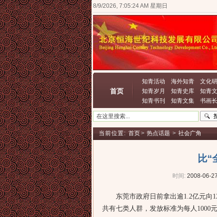
8/9/2026, 7:05:24 AM 星期日
知青活动
海外知青
文化
首页
知青岁月
知青史库
知青
知青书刊
知青文集
书画
当前位置:
首页
>
热点话题
>
社会广角
比“
时间:
2008-06-27
东莞市政府日前拿出逾1.2亿元向1
共有七类人群，发放标准为每人1000