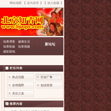
网站地图
【
设为首页
】【
加入收藏
】
资
知青博客
健康生活
新论坛
动
知青歌曲
知青视频
栏
摄影园地
栏目列表
热点话题
社会广角
全球视野
创业投资
关注三农
推荐内容