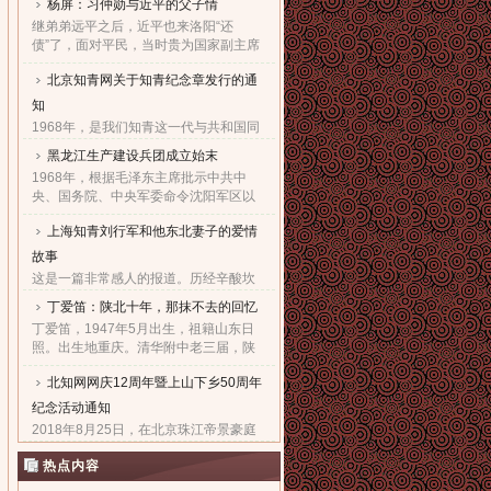
杨屏：习仲勋与近平的父子情
继弟弟远平之后，近平也来洛阳“还
债”了，面对平民，当时贵为国家副主席
的他，几乎90度的庄严一躬，鞠出了习
北京知青网关于知青纪念章发行的通
家父子对天下老百姓的良心！也鞠出了
习仲勋与近平撼人心魄的父......
知
1968年，是我们知青这一代与共和国同
命运共前进的同龄人值得隆重纪念的一
黑龙江生产建设兵团成立始末
年。因为，知青这个在特殊历史时期产
1968年，根据毛泽东主席批示中共中
生的特殊群体，在共和国发展的史册
央、国务院、中央军委命令沈阳军区以
上，以自己的青春、热血和忠......
原东北农垦总局所属农场为基础，组建
上海知青刘行军和他东北妻子的爱情
黑龙江生产建设兵团，在黑龙江省边境
地区执行“屯垦戍边”任务。......
故事
这是一篇非常感人的报道。历经辛酸坎
坷，终于同18年前的爱人生活到了一
丁爱笛：陕北十年，那抹不去的回忆
起，黑龙江省五大连池市女子王亚文和
丁爱笛，1947年5月出生，祖籍山东日
知青刘行军之间的动人爱情故事，演绎
照。出生地重庆。清华附中老三届，陕
了生活版的“小芳的故事”。......
北延川插队十年，做过四年生产队长，
北知网网庆12周年暨上山下乡50周年
四年大队书记兼公社副书记。1978年恢
复高考进入上海工业大学。现......
纪念活动通知
2018年8月25日，在北京珠江帝景豪庭
酒店二楼举办盛大隆重的“庆祝北京知青
热点内容
网成立十二周年暨纪念上山下乡五十周
年文艺联欢会”。热烈欢迎广大知青朋友