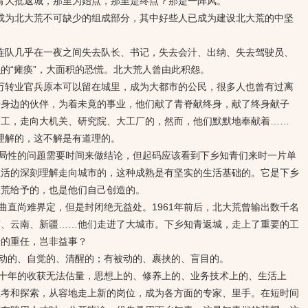
大批返城，那里为始点，那里是终点？那是一阵风。
为北大荒不可缺少的组成部分，其中好些人已成为建设北大荒的中坚
队几乎在一夜之间失去队长、书记，失去会汁、出纳、失去驾驶员、
的“瘫痪”，大面积的恐慌。北大荒人曾由此积怨。
转业官兵原本可以留在城里，成为大都市的公民，很多人也曾有过离
着身边的伙伴，为着未竟的事业，他们献了青脊献终身，献了终身献子
高工，走向大机关、研究院、大工厂的，然而，他们默默地奉献着……
理解的，这不解是有道理的。
性的问题需要时间来做结论，但起码应该看到下乡知青们来时一片单
生活的深刻理解走向城市的，这种成熟是有坚实的生活基础的。它是下乡
大荒给予的，也是他们自己创造的。
直尚难界定，但是封闭绝无益处。1961年前后，北大荒曾输出数千名
南、云南、新疆……他们走进了大城市。下乡知青返城，走上了重要的工
新的重任，岂非益事？
的、自觉的、清醒的；有被动的、裹挟的、盲目的。
年的收获无法估量，思想上的、修养上的、业务技术上的、生活上
思考和探索，从容地走上新的岗位，成为各方面的专家、里手。在短时间