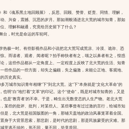
和《魂系黑土地回顾展》，反思、回顾、赞誉、贬责、同情、理解，
激动、兴奋，震撼、沉思的岁月。那如潮般涌进北大荒的城市知青，那如
错位、理解和融通，究竟给历史留下了什么？
舞台，时光是命运的车轮呵。
热极一时。有些影视作品和小说把北大荒写成荒凉、冷漠、诡诈、恐
为惊。而读者、观者、闻者呢？拍手称快者有之，嗤之以鼻者有之，惶惑
而论，这些作品都从一定角度上、一定程度上反映了北大荒的生活、知青
，一些作品的一些方面，却失之偏颇，失之偏激，未能公正地、客观地、
荒的历史真实。
多万城市知识青年相继“下”到北大荒。这“下”本身就是“文化大革命”的
，也明“白”地打着“文革”的印记。这个“使命”，既是对城市知青的，又是
幸，也是“教育者’的不幸。于是，畸生出无数变态的人生产物。老北大荒
视，某些的批评、批判，对某些人、某些事曾有过过激的言行，给城市知
。但是，北大荒是祖国版图的一角，那铺天盖地的政治风暴笼罩着全国。
？置身于大背景思索，那悲剧，是时代的悲剧，那是民族蒙受的灾难。那
在城里逃不掉的，形不同，量不同，毕竟质同。