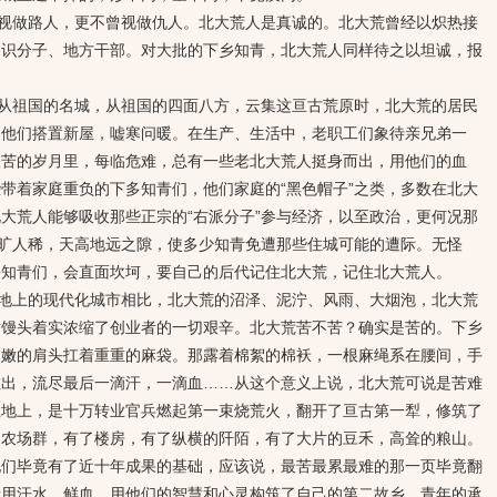
做路人，更不曾视做仇人。北大荒人是真诚的。北大荒曾经以炽热接
知识分子、地方干部。对大批的下乡知青，北大荒人同样待之以坦诚，报
祖国的名城，从祖国的四面八方，云集这亘古荒原时，北大荒的居民
为他们搭置新屋，嘘寒问暖。在生产、生活中，老职工们象待亲兄弟一
艰苦的岁月里，每临危难，总有一些老北大荒人挺身而出，用他们的血
带着家庭重负的下多知青们，他们家庭的“黑色帽子”之类，多数在北大
大荒人能够吸收那些正宗的“右派分子”参与经济，以至政治，更何况那
地旷人稀，天高地远之隙，使多少知青免遭那些住城可能的遭际。无怪
乡知青们，会直面坎坷，要自己的后代记住北大荒，记住北大荒人。
上的现代化城市相比，北大荒的沼泽、泥泞、风雨、大烟泡，北大荒
粘馒头着实浓缩了创业者的一切艰辛。北大荒苦不苦？确实是苦的。下乡
细嫩的肩头扛着重重的麻袋。那露着棉絮的棉袄，一根麻绳系在腰间，手
敷出，流尽最后一滴汗，一滴血……从这个意义上说，北大荒可说是苦难
土地上，是十万转业官兵燃起第一束烧荒火，翻开了亘古第一犁，修筑了
了农场群，有了楼房，有了纵横的阡陌，有了大片的豆禾，高耸的粮山。
他们毕竟有了近十年成果的基础，应该说，最苦最累最难的那一页毕竟翻
青用汗水、鲜血，用他们的智慧和心灵构筑了自己的第二故乡。青年的承