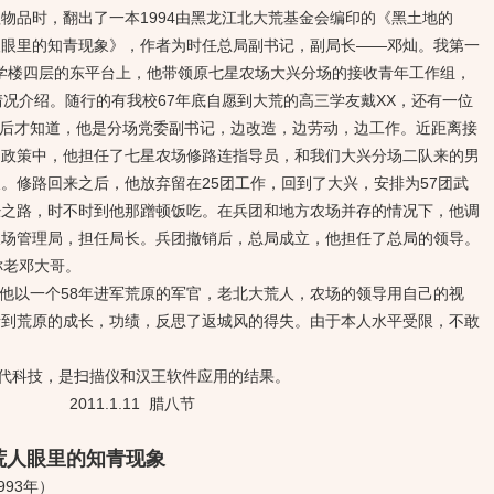
品时，翻出了一本1994由黑龙江北大荒基金会编印的《黑土地的
人眼里的知青现象》，作者为时任总局副书记，副局长——邓灿。我第一
中教学楼四层的东平台上，他带领原七星农场大兴分场的接收青年工作组，
情况介绍。随行的有我校67年底自愿到大荒的高三学友戴XX，还有一位
大荒后才知道，他是分场党委副书记，边改造，边劳动，边工作。近距离接
的政策中，他担任了七星农场修路连指导员，和我们大兴分场二队来的男
。修路回来之后，他放弃留在25团工作，回到了大兴，安排为57团武
经之路，时不时到他那蹭顿饭吃。在兵团和地方农场并存的情况下，他调
农场管理局，担任局长。兵团撤销后，总局成立，他担任了总局的领导。
称老邓大哥。
他以一个58年进军荒原的军官，老北大荒人，农场的领导用自己的视
青到荒原的成长，功绩，反思了返城风的得失。由于本人水平受限，不敢
科技，是扫描仪和汉王软件应用的结果。
11 腊八节
里的知青现象
年）