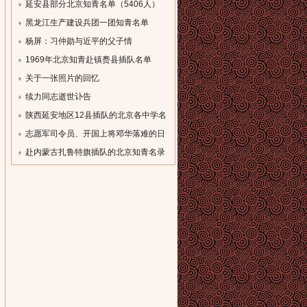
单
延安县部分北京知青名单（5406人）
[field:description
[field:description
黑龙江生产建设兵团一团知青名单
function='cn_substr(@me,80)'/]...
function='cn_substr(@me,80)'/]...
（一）
杨屏：习仲勋与近平的父子情
[field:description
[field:description
1969年北京知青赴镇赉县插队名单
function='cn_substr(@me,80)'/]...
function='cn_substr(@me,80)'/]...
[field:description
关于一张照片的回忆
function='cn_substr(@me,80)'/]...
[field:description
续力同志逝世讣告
function='cn_substr(@me,80)'/]...
[field:description
陕西延安地区12县插队的北京各中学名
function='cn_substr(@me,80)'/]...
录
志愿军司令员、开国上将邓华落难的日
[field:description
子
赴内蒙古扎鲁特旗插队的北京知青名录
function='cn_substr(@me,80)'/]...
[field:description
[field:description
function='cn_substr(@me,80)'/]...
function='cn_substr(@me,80)'/]...