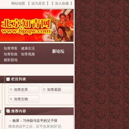
网站地图
【
设为首页
】【
加入收藏
】
资
知青博客
健康生活
新论坛
动
知青歌曲
知青视频
栏
摄影园地
栏目列表
知青史库
知青墓园
知青文物
推荐内容
客
杨屏：习仲勋与近平的父子情
继弟弟远平之后，近平也来洛阳“还