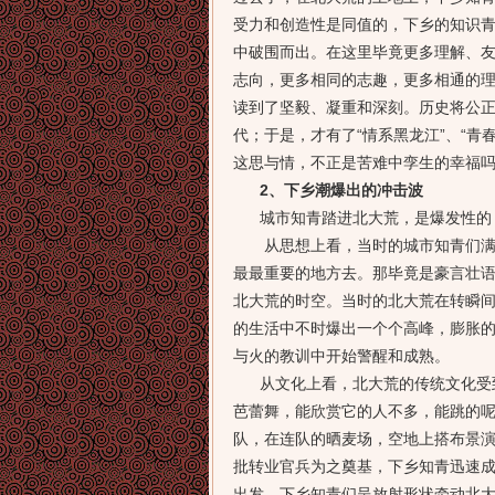
受力和创造性是同值的，下乡的知识青
中破围而出。在这里毕竟更多理解、
志向，更多相同的志趣，更多相通的
读到了坚毅、凝重和深刻。历史将公
代；于是，才有了“情系黑龙江”、“青
这思与情，不正是苦难中孪生的幸福
2、下乡潮爆出的冲击波
城市知青踏进北大荒，是爆发性的，
从思想上看，当时的城市知青们满怀
最最重要的地方去。那毕竟是豪言壮
北大荒的时空。当时的北大荒在转瞬间
的生活中不时爆出一个个高峰，膨胀
与火的教训中开始警醒和成熟。
从文化上看，北大荒的传统文化受到
芭蕾舞，能欣赏它的人不多，能跳的
队，在连队的晒麦场，空地上搭布景
批转业官兵为之奠基，下乡知青迅速
出发，下乡知青们呈放射形状牵动北