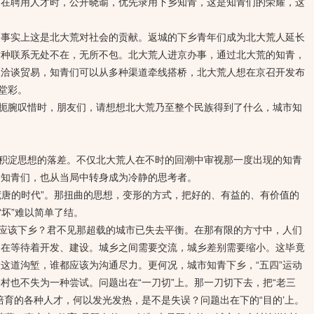
市在聘用人才时，公开晓谕，优先录用下乡知青，这是知青们的荣耀，这
实上这是北大荒对社会的贡献。返城的下乡青年们成为北大荒人延长
这种联系无处不在，无所不包。北大荒人进京办事，通过北大荒的知青，
人洽谈贸易，知青们可以从多种渠道牵线搭桥，北大荒人想在京召开发布
堂彩。
腕叹惜时，朋友们，请想想北大荒乃至整个民族得到了什么，城市知
淀思想的落差。不仅北大荒人在不时的回潮中审视那一度出现的知青
的知青们，也从当局中转身成为冷静的思考者。
唐的时代”。那扭曲的思想，变形的方式，把好的、有益的、有价值的
“坏”难以简单了结。
该下乡？君不见那超载的城市已失去平衡。在那有限的方寸中，人们
却在等待着开发、建设。城乡之间需要交流，城乡差别需要缩小。这毕竟
这道沟堑，谁都应该为沟通尽力。更何况，城市知青下乡，“五四”运动
村也不失为一种尝试。问题出在“一刀切”上。那一刀切下去，把“老三
培育的各种人才，何以发光发热，是不是失误？问题出在下的“目的’上。