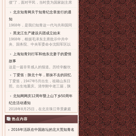
债”了，面对平民，当时贵为国家副主席
的他，几乎90度的庄严一躬，鞠出了习
北京知青网关于知青纪念章发行的通
家父子对天下老百姓的良心！也鞠出了
习仲勋与近平撼人心魄的父......
知
1968年，是我们知青这一代与共和国同
命运共前进的同龄人值得隆重纪念的一
黑龙江生产建设兵团成立始末
年。因为，知青这个在特殊历史时期产
1968年，根据毛泽东主席批示中共中
生的特殊群体，在共和国发展的史册
央、国务院、中央军委命令沈阳军区以
上，以自己的青春、热血和忠......
原东北农垦总局所属农场为基础，组建
上海知青刘行军和他东北妻子的爱情
黑龙江生产建设兵团，在黑龙江省边境
地区执行“屯垦戍边”任务。......
故事
这是一篇非常感人的报道。历经辛酸坎
坷，终于同18年前的爱人生活到了一
丁爱笛：陕北十年，那抹不去的回忆
起，黑龙江省五大连池市女子王亚文和
丁爱笛，1947年5月出生，祖籍山东日
知青刘行军之间的动人爱情故事，演绎
照。出生地重庆。清华附中老三届，陕
了生活版的“小芳的故事”。......
北延川插队十年，做过四年生产队长，
北知网网庆12周年暨上山下乡50周年
四年大队书记兼公社副书记。1978年恢
复高考进入上海工业大学。现......
纪念活动通知
2018年8月25日，在北京珠江帝景豪庭
酒店二楼举办盛大隆重的“庆祝北京知青
热点内容
网成立十二周年暨纪念上山下乡五十周
年文艺联欢会”。热烈欢迎广大知青朋友
参加。...
2016年活跃在中国政坛的北大荒知青名