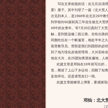
写在文章前面的话：在元旦后清理物
爱》册子。其中刊登了一篇《北大荒
次见到本人，是1968年在北京26
到学校向66届初高三毕业生做北大荒
49中的女青年。等7月20日真到了
触，是到抚远修二抚公路。在给出路
同胞吃住在一个帐篷里，相处半年之久
装营教导员。营部是我们到团部的必
到了地方绥化农场管理局，大兴安岭
他在大兴，在25团知青朋友遍地，人
此篇文章是邓灿在18年前写出的，
觉，阐述了上山下乡运动，回顾了知
妄加评论。还是请荒友们一阅。
此篇文章能够登上博客，要感谢现代
2011.1.
邓灿：北大荒人眼
（1993