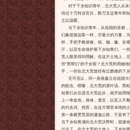
对于下乡知识青年，北大荒人从未视
待过十万转业官兵，数万支边青年和
之以温暖。
当下乡知识青年，从祖国的首都，从
们象迎接远客一样，尽最大的力量，
样，手把手教使锹、镐、锄，镰。在
汗，以至生命保护着下乡知青们。一些
荒人眼里得到理解。在这片土地上，北
些“黑帮们”的子女呢？北大荒利用她
乎，一些在北大荒曾经有过磨难的下
无可否认，同一座座矗立在祖国大地
的蚊虫、瞎蠓，北大荒的菜叶汤、黑
知青们从住进北大荒起步，就开始用
上一串血泡，身体，透支，以至入不
的代名词。然而，在这片艰苦卓绝的
第一条横贯荒原的逶迤公路，于是有
当下乡知青涌向北大荒沃野时，迎接
过去了，在北大荒的土地上，下乡知