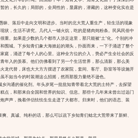
短暂的，长久的；局部的，全局性的，显露的，潜藏的，这种变化实在是
昧、落后中走向文明和进步。当时的北大荒人重生产，轻生活的现象
活现状，生活不讲究。几代人一铺火炕，吃的是猪肉炖粉条。民风民俗中
很重。如果是少数的几个都市人涉足这里，那只能被“土”化。个别的冲
甲和围城。下乡知青们象大海掀起的潮头，扑面而来，一下子涌进了整个
个家庭，涌进了每个人的心里。这种全方位的介入，势必产生全社会的反
地青年入的羡慕。他们仿佛看到了另一个生活世界，那么清新，那么美
地火龙代替，床也大大方方摆进了农家院，套间、客厅、卧室等等设施开
，虽不如当今的时装潮这么招摇，然而那股力量绝不逊色。
乡沟通的催化剂。年头岁尾一批批知青带着北大荒的土特产，去探望
品糕点，和那来自全国和世界的知识、信息。那些十几年来未曾出过远门
鞭炮声声，挽着伴侣怯怯生生走迸了大都市。归来时，他们的语态、装
爽、真诚、纯朴的话，那么可以说下乡知青们鲶北大荒带来了新鲜、