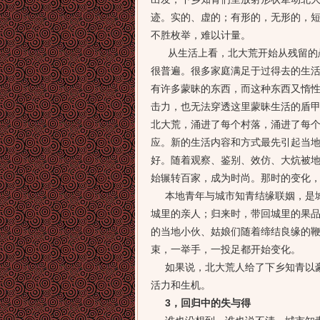
迹。实的、虚的；有形的，无形的，
不胜枚举，难以计量。
从生活上看，北大荒开始从残留的愚
很普遍。很多家庭满足于过得去的生
有许多蒙昧的东西，而这种东西又惰性
击力，也无法穿透这里蒙昧生活的盾
北大荒，涌进了每个村落，涌进了每
应。新的生活内容和方式最先引起当
好。随着观察、鉴别、效仿、大炕被
始辗转百家，成为时尚。那时的变化
本地青年与城市知青结缘联姻，是城
城里的亲人；归来时，带回城里的果
的当地小伙、姑娘们随着缔结良缘的
束，一举手，一投足都开始变化。
如果说，北大荒人给了下乡知青以豪
活力和生机。
3，回归中的失与得