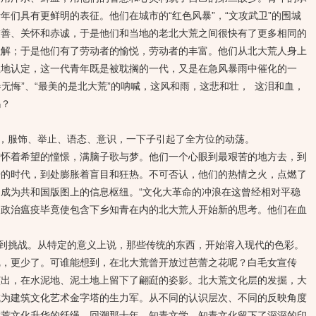
年们具有更鲜明的表征。他们在城市的“红色风暴”，“文攻武卫”的围城
友善、关怀和赤诚，于是他们和当地的老北大荒之间很快有了更多相同的
理解；于是他们有了劳动者的愉悦，劳动者的丰富。他们从北大荒人身上
正地认定，这一代青年既是被耽搁的一代，又是在急风暴雨中催化的一
春无悔”、“最美的是北大荒”的呐喊，这风和雨，这悲和壮， 这泪和血，
吗？
服饰、举止、语态、意识，一下子引起了全方位的动荡。
着希望的憧憬，满脑子歌与梦。他们一个心眼到最艰苦的地方去，到
语的时代，到处膨胀着盲目和狂热。不可否认，他们的热情之火，点燃了
成为共和国版图上的信息枢纽。“文化大革命的冲浪在这曾经相对平稳
的政治瘟疫毕竟使包含下乡知青在内的北大荒人开始新的思考。他们在血
挑战。从特定的意义上说，那些传统的东西，开始溶入现代的色彩。
呢，更少了。可谁能想到，在北大荒曾开放过芭蕾之花呢？白毛女宣传
演出，在水泥地、泥土地上留下了翩跹的姿影。北大荒文化层的发掘，大
成为建筑文化艺术金字塔的生力军。从不同的认识层次、不同的反映角度
大荒文化升华的纤绳。回溯那十年，知青文学、知青文化留下了深深的印