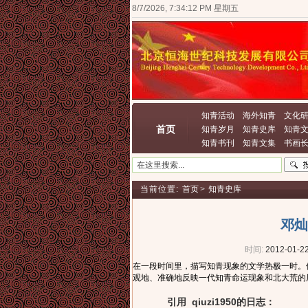
8/7/2026, 7:34:13 PM 星期五
知青活动
海外知青
文化
首页
知青岁月
知青史库
知青
知青书刊
知青文集
书画
当前位置:
首页
>
知青史库
邓灿
时间:
2012-01-22
在一段时间里，描写知青现象的文学热极一时。
观地、准确地反映一代知青命运现象和北大荒的
引用 qiuzi1950的日志：