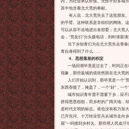
内，为社会承认价值。无怪乎好多城
其中包含着北大荒的奉献。
有人说，北大荒失去了这批朋友。事
的手臂。这种联系是非组织的网络。
可以从容不迫地进出各部委；北大荒
会，“荒友们”分头拨电话，到时准获满
当下乡知青们为在北大荒失去青春扼
青自身得到了什么……
4、思想落差的积淀
一场回潮毕竟是过去了，时间正在积
现象，那些返城的或依然留在北大荒
人们开始认识到，那毕竟是一个“荒
东西吞噬了，掩盖了，一个“好”，一个
城市知识青年需不需要下乡，应不应
挤得恩恩怨怨，而乡村的广阔天地，
是时代文明的标志。谁也没有权力加大
已开先河。十万转业官兵从城市走向乡
届”一码推到乡村去。那些用人民血汗