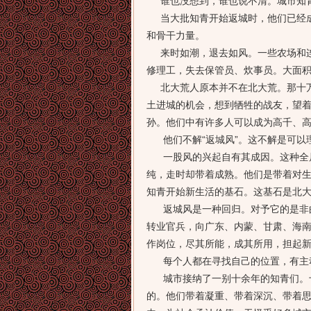
谁也没想到，谁也说不清。城市知青
当大批知青开始返城时，他们已经成
和骨干力量。
来时如潮，退去如风。一些农场和连
修理工，失去保管员、炊事员。大面积
北大荒人原本并不在北大荒。那十万
土进城的机会，想到牺牲的战友，望
孙。他们中有许多人可以成为高千、
他们不解“返城风”。这不解是可以
一股风的兴起自有其成因。这种全局
纯，走时却带着成熟。他们是带着对
知青开始新生活的基石。这基石是北
返城风是一种回归。对予它的是非曲
转业官兵，向广东、内蒙、甘肃、海
作岗位，尽其所能，成其所用，担起
每个人都在寻找自己的位置，有主动
城市接纳了一别十余年的知青们。十
的。他们带着凝重、带着深沉、带着