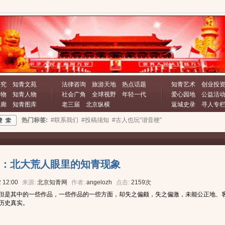
研究
知青文苑
法律咨询
旅游天地
热点话题
知青艺术
创业投
文物
知青人物
社会广角
全球视野
年轻一代
爱心园地
公益活
长廊
知青图库
老三届
北京纵横
返城史录
寻人专
热门标签:
#联系我们
#投稿须知
#古人也玩“谐音梗”
：北大荒人眼里的知青现象
 12:00
来源:
北京知青网
作者:
angelozh
点击:
2159次
但是其中的一些作品，一些作品的一些方面，却失之偏颇，失之偏激，未能公正地、
历史真实。