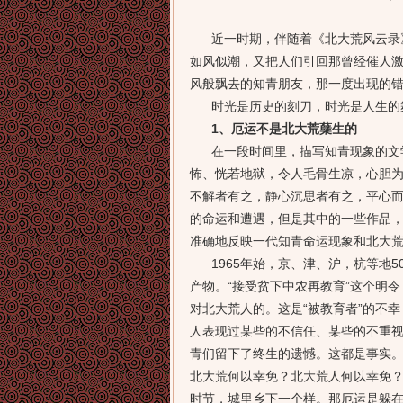
近一时期，伴随着《北大荒风云录》
如风似潮，又把人们引回那曾经催人
风般飘去的知青朋友，那一度出现的
时光是历史的刻刀，时光是人生的
1、厄运不是北大荒蘖生的
在一段时间里，描写知青现象的文学
怖、恍若地狱，令人毛骨生凉，心胆
不解者有之，静心沉思者有之，平心
的命运和遭遇，但是其中的一些作品
准确地反映一代知青命运现象和北大
1965年始，京、津、沪，杭等地50
产物。“接受贫下中农再教育”这个明令
对北大荒人的。这是“被教育者”的不
人表现过某些的不信任、某些的不重
青们留下了终生的遗憾。这都是事实
北大荒何以幸免？北大荒人何以幸免
时节，城里乡下一个样。那厄运是躲