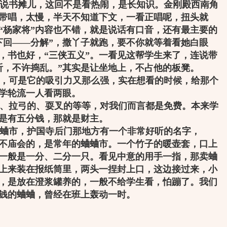
说书摊儿，这回不是看热闹，是长知识。金刚殿西南角
说带唱，太慢，半天不知道下文，一看正唱呢，扭头就
“杨家将”内容也不错，就是说话有口音，还有最主要的
下回——分解”，撒丫子就跑，要不你就等着看她白眼
，书也好，“三侠五义”。一看见这帮学生来了，连说带
听，不许捣乱。”其实是让坐地上，不占他的板凳。
，可是它的吸引力又那么强，实在想看的时候，给那个
学轮流一人看两眼。
、拉弓的、耍叉的等等，对我们而言都是免费。本来学
是有五分钱，那就是财主。
蛐市，护国寺后门那地方有一个非常好听的名字，
会不庙会的，是常年的蛐蛐市。一个竹子的暖壶套，口上
一般是一分、二分一只。看见中意的用手一指，那卖蛐
上来装在报纸筒里，两头一捏封上口，这边接过来，小
，是放在澄浆罐养的，一般不给学生看，怕蹦了。我们
钱的蛐蛐，曾经在班上轰动一时。