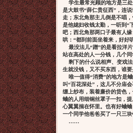
学生最常光顾的地方是三处
是大鼓书“薛仁贵征西”，连
走；东北角那主儿倒是不唱，
是他媳妇收钱太勤，一听到“
吧；西北角那两口子最有人缘
哄：“都到前面坐着来，好好
最没法儿“蹭”的是看拉洋片
站在高处的人一分钱，几个同
剩下的什么说相声、变戏法
生就没钱，又不买东西，谁要
唯一值得“消费”的地方是蛐
叫“百花深处”，这儿不分庙
绷上纱布，装着廉价的货色，
蛐的人用细铜丝罩子一扣，提
心翼翼揣在怀里。也有好蛐蛐
一个同学他爸爸买了一只三块
……