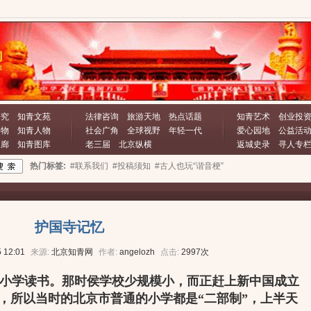
研究
知青文苑
法律咨询
旅游天地
热点话题
知青艺术
创业投
文物
知青人物
社会广角
全球视野
年轻一代
爱心园地
公益活
长廊
知青图库
老三届
北京纵横
返城史录
寻人专
热门标签:
#联系我们
#投稿须知
#古人也玩“谐音梗”
护国寺记忆
 12:01
来源:
北京知青网
作者:
angelozh
点击:
2997次
寺小学读书。那时侯学校少规模小，而正赶上新中国成立
，所以当时的北京市普通的小学都是“二部制”，上半天