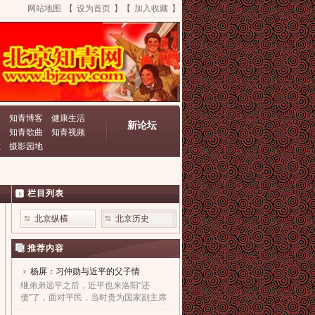
网站地图
【
设为首页
】【
加入收藏
】
资
知青博客
健康生活
新论坛
动
知青歌曲
知青视频
栏
摄影园地
栏目列表
北京纵横
北京历史
推荐内容
杨屏：习仲勋与近平的父子情
继弟弟远平之后，近平也来洛阳“还
债”了，面对平民，当时贵为国家副主席
的他，几乎90度的庄严一躬，鞠出了习