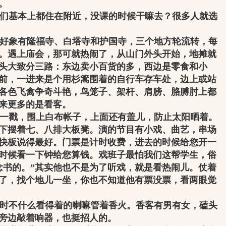
。
们基本上都住在附近，没课的时候干嘛去？很多人就选
好象有隆福寺、白塔寺和护国寺，三个地方轮流转，每
。遇上庙会，那可就热闹了，从山门外头开始，地摊就
头大致分三路：东边卖小百货的多，西边是零食和小
前，一进来是个用杉篙围着的自行车存车处，边上或站
各色飞禽争奇斗艳，鸟笼子、架杆、肩膀、胳膊肘上都
来更多的是看客。
一戳，围上白布帐子，上面还有盖儿，防止太阳晒着。
下摆着七、八排大板凳。演的节目有小戏、曲艺，串场
，快板说得最好。门票是计时收费，进去的时候给您开一
时候看一下钟给您算钱。戏班子最怕我们这帮学生，俗
念书的。”其实他也不是为了听戏，就是看热闹儿。仗着
了，找个地儿一坐，你也不知道他有票没票，看两眼觉
时不什么看得着的喇嘛管着香火。香客有男有女，磕头
旁边敲着响器，也挺招人的。