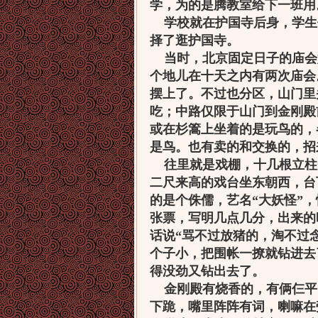
学，为的是腾教室给下一班用
学校就在护国寺后身，学生
择了逛护国寺。
当时，北京固定日子的庙会
个地儿在十天之内有两次庙会
摆上了。不过也分区，山门里
吃；中路仅限于山门到金刚殿
或在杉篙上坐着的是玩鸟的，
是鸟。也有卖的和交换的，招
往里就是戏棚，十几根立柱
二尺来高的戏台坐东朝西，台
的是个侏儒，艺名“大妖怪”
张票，写明几点几分，出来的
话说“骂不过放猪的，淘不过
个子小，把围帐一撩就钻进去
得没劲又钻出去了。
金刚殿有烧香的，有俩仨平
下跪，嘴里阵阵有词，喇嘛在