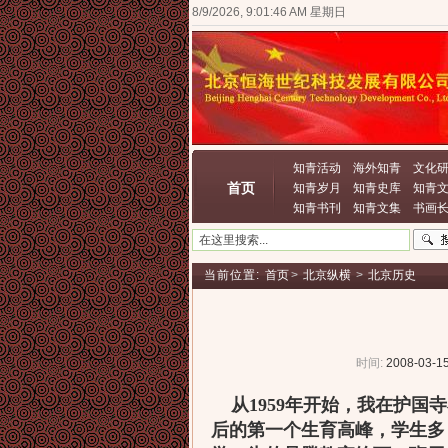
8/9/2026, 9:01:46 AM 星期日
知青活动
海外知青
文化
首页
知青岁月
知青史库
知青
知青书刊
知青文集
书画
当前位置:
首页
>
北京纵横
>
北京历史
时间:
2008-03-15
从1959年开始，我在护国
后的第一个生育高峰，学生多