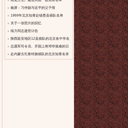
[field:description
[field:description
黑龙江生产建设兵团一团知青名单
function='cn_substr(@me,80)'/]...
function='cn_substr(@me,80)'/]...
（一）
杨屏：习仲勋与近平的父子情
[field:description
[field:description
1969年北京知青赴镇赉县插队名单
function='cn_substr(@me,80)'/]...
function='cn_substr(@me,80)'/]...
[field:description
关于一张照片的回忆
function='cn_substr(@me,80)'/]...
[field:description
续力同志逝世讣告
function='cn_substr(@me,80)'/]...
[field:description
陕西延安地区12县插队的北京各中学名
function='cn_substr(@me,80)'/]...
录
志愿军司令员、开国上将邓华落难的日
[field:description
子
赴内蒙古扎鲁特旗插队的北京知青名录
function='cn_substr(@me,80)'/]...
[field:description
[field:description
function='cn_substr(@me,80)'/]...
function='cn_substr(@me,80)'/]...