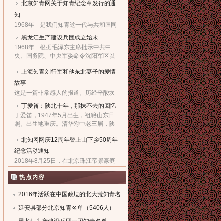
北京知青网关于知青纪念章发行的通
家父子对天下老百姓的良心！也鞠出了
习仲勋与近平撼人心魄的父......
知
1968年，是我们知青这一代与共和国同
命运共前进的同龄人值得隆重纪念的一
黑龙江生产建设兵团成立始末
年。因为，知青这个在特殊历史时期产
1968年，根据毛泽东主席批示中共中
生的特殊群体，在共和国发展的史册
央、国务院、中央军委命令沈阳军区以
上，以自己的青春、热血和忠......
原东北农垦总局所属农场为基础，组建
上海知青刘行军和他东北妻子的爱情
黑龙江生产建设兵团，在黑龙江省边境
地区执行“屯垦戍边”任务。......
故事
这是一篇非常感人的报道。历经辛酸坎
坷，终于同18年前的爱人生活到了一
丁爱笛：陕北十年，那抹不去的回忆
起，黑龙江省五大连池市女子王亚文和
丁爱笛，1947年5月出生，祖籍山东日
知青刘行军之间的动人爱情故事，演绎
照。出生地重庆。清华附中老三届，陕
了生活版的“小芳的故事”。......
北延川插队十年，做过四年生产队长，
北知网网庆12周年暨上山下乡50周年
四年大队书记兼公社副书记。1978年恢
复高考进入上海工业大学。现......
纪念活动通知
2018年8月25日，在北京珠江帝景豪庭
酒店二楼举办盛大隆重的“庆祝北京知青
热点内容
网成立十二周年暨纪念上山下乡五十周
年文艺联欢会”。热烈欢迎广大知青朋友
参加。...
2016年活跃在中国政坛的北大荒知青名
单
延安县部分北京知青名单（5406人）