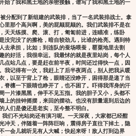
开始了我和黑土地的亲密接触，谱写了我和黑土地的一
，被分配到了新组建的武装排，当了一名武装排战士。拿
心里那个高兴啊，美的屁颠屁颠的。我们武装排不是在
，天天练摸、爬、滚、打，匍匐前进，连瞄准，练卧
是没完没了的擦枪，暗自较劲儿，比谁的枪亮。遇到特
人去承担，比如；到连队的蚕场喂蚕，罂粟地里去割
趣的好活，我很幸运。我最怵的就是夜里站岗，每个人
几点站几点，要是赶在前半夜，时间还过得快一点，因
。我记得有一次，我赶上了后半夜两点，别人把我从暖
衣，以至于背上了枪，眼睛还没睁开，困得那是递了当
，脊檩一下眼睛也睁开了，也不困了。吓得我浑身的汗
周一片漆黑黑，伸手不见五指。我的胆子又小，头都不
墙上的挂钟摇摆，来回的摆动。也没有胆量退到后边的
的人们是傻还是老实，至今整不明白。
，我们不光站岗还有演习呢。一天深夜，大家都已经酣
光冲天，伴随着一阵阵巨响，震得房子直往下掉土，隐
不一会儿就听见有人大喊；快起来呀！敌人打到边界