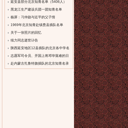
单
延安县部分北京知青名单（5406人）
[field:description
[field:description
黑龙江生产建设兵团一团知青名单
function='cn_substr(@me,80)'/]...
function='cn_substr(@me,80)'/]...
（一）
杨屏：习仲勋与近平的父子情
[field:description
[field:description
1969年北京知青赴镇赉县插队名单
function='cn_substr(@me,80)'/]...
function='cn_substr(@me,80)'/]...
[field:description
关于一张照片的回忆
function='cn_substr(@me,80)'/]...
[field:description
续力同志逝世讣告
function='cn_substr(@me,80)'/]...
[field:description
陕西延安地区12县插队的北京各中学名
function='cn_substr(@me,80)'/]...
录
志愿军司令员、开国上将邓华落难的日
[field:description
子
赴内蒙古扎鲁特旗插队的北京知青名录
function='cn_substr(@me,80)'/]...
[field:description
[field:description
function='cn_substr(@me,80)'/]...
function='cn_substr(@me,80)'/]...