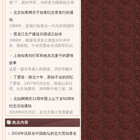
债”了，面对平民，当时贵为国家副主席
的他，几乎90度的庄严一躬，鞠出了习
北京知青网关于知青纪念章发行的通
家父子对天下老百姓的良心！也鞠出了
习仲勋与近平撼人心魄的父......
知
1968年，是我们知青这一代与共和国同
命运共前进的同龄人值得隆重纪念的一
黑龙江生产建设兵团成立始末
年。因为，知青这个在特殊历史时期产
1968年，根据毛泽东主席批示中共中
生的特殊群体，在共和国发展的史册
央、国务院、中央军委命令沈阳军区以
上，以自己的青春、热血和忠......
原东北农垦总局所属农场为基础，组建
上海知青刘行军和他东北妻子的爱情
黑龙江生产建设兵团，在黑龙江省边境
地区执行“屯垦戍边”任务。......
故事
这是一篇非常感人的报道。历经辛酸坎
坷，终于同18年前的爱人生活到了一
丁爱笛：陕北十年，那抹不去的回忆
起，黑龙江省五大连池市女子王亚文和
丁爱笛，1947年5月出生，祖籍山东日
知青刘行军之间的动人爱情故事，演绎
照。出生地重庆。清华附中老三届，陕
了生活版的“小芳的故事”。......
北延川插队十年，做过四年生产队长，
北知网网庆12周年暨上山下乡50周年
四年大队书记兼公社副书记。1978年恢
复高考进入上海工业大学。现......
纪念活动通知
2018年8月25日，在北京珠江帝景豪庭
酒店二楼举办盛大隆重的“庆祝北京知青
热点内容
网成立十二周年暨纪念上山下乡五十周
年文艺联欢会”。热烈欢迎广大知青朋友
参加。...
2016年活跃在中国政坛的北大荒知青名