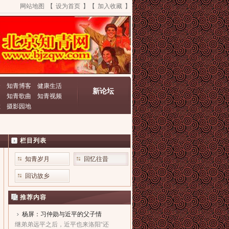
网站地图
【
设为首页
】【
加入收藏
】
资
知青博客
健康生活
新论坛
动
知青歌曲
知青视频
栏
摄影园地
栏目列表
知青岁月
回忆往昔
回访故乡
推荐内容
杨屏：习仲勋与近平的父子情
继弟弟远平之后，近平也来洛阳“还