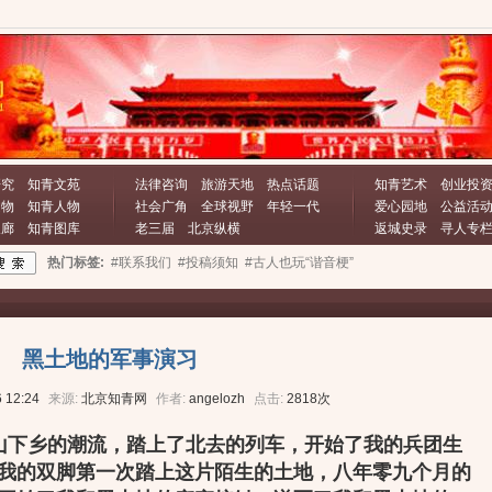
研究
知青文苑
法律咨询
旅游天地
热点话题
知青艺术
创业投
文物
知青人物
社会广角
全球视野
年轻一代
爱心园地
公益活
长廊
知青图库
老三届
北京纵横
返城史录
寻人专
热门标签:
#联系我们
#投稿须知
#古人也玩“谐音梗”
黑土地的军事演习
 12:24
来源:
北京知青网
作者:
angelozh
点击:
2818次
山下乡的潮流，踏上了北去的列车，开始了我的兵团生
我的双脚第一次踏上这片陌生的土地，八年零九个月的