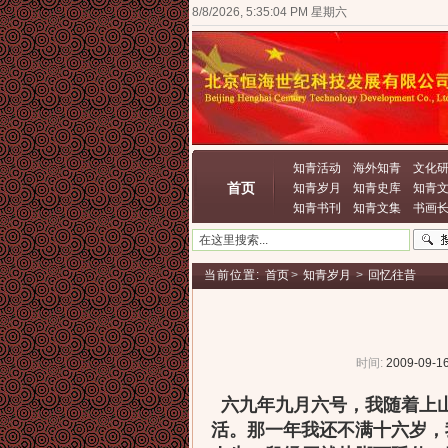
8/8/2026, 5:35:04 PM 星期六
知青活动
海外知青
文化
首页
知青岁月
知青史库
知青
知青书刊
知青文集
书画
当前位置:
首页
>
知青岁月
>
回忆往昔
时间:
2009-09-16
六九年九月六号，我随着上
活。那一年我还不满十六岁，