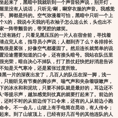
坐起来了，黑暗中我就听到一个声音轻声说，别开灯，
屋里没有人说话，只听见‘唰，唰穿衣服的声音。我感觉
手、脚都是抖的。空气弥漫着可怕，黑暗中只听一个上
个X的，我说今天我的毛衣袖子怎么这么长，头也出不
家一阵带颤音的，带哭腔的嬉笑。
又没有路灯，只看见黑压压的一片人在宿舍前，寻找着
清点完人名，指导员小声说；人都到齐了么？各排排长
氛很是紧张，好像空气都凝固了。然后连长就简单的说
置沿途需要知道的口令，还有接头暗号。我站在队伍里
很光荣，暗自决心不掉队，打了胜仗赶快把好消息告诉
不知是天气寒冷，还是紧张过度所致。
漆黑一片的深夜出发了，几百人的队伍在深一脚，浅一
，只能听见有节奏的脚步声、喘气声和夹杂着咳嗽声，
下的冰水和和泥坑，只要不掉队就是最好的，耳边还不
别掉队’等提示声，越加感觉到仗真的就要打起来了。前边的
，还时不时的从前边传下口令来，还有的人从前边小跑
命令。不一会儿，山坡上有手电筒在晃动，有人传令；
起来。到了山坡顶上，已经有好几百号的其他连队的人