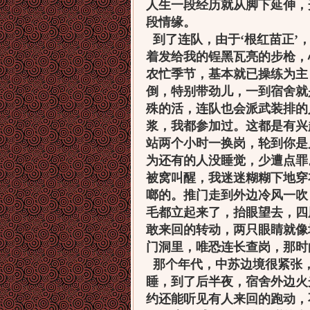
人生一段经历就从脚下延伸，
段情缘。
到了连队，由于‘根红苗正’
着发给我的锃黑瓦亮的步枪，
农忙季节，基本就已操练为主
倒，特别带劲儿，一到宿舍就
殊的活，连队也会派武装排的
浆，我都参加过。这都是有兴
站两个小时一换岗，轮到你是
为还有的人没睡觉，少遭点罪
被窝叫醒，我迷迷糊糊下地穿
啷的。推门走到外边冷风一吹
毛都立起来了，抬眼望去，四
敢来回的转动，两只眼睛就像
门洞里，唯恐连长查岗，那时
那个年代，中苏边境很紧张
睡，到了后半夜，宿舍外边火
约还能听见有人来回的跑动，