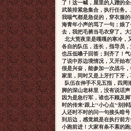
了！这一喊，屋里的人蹭的全
武装排紧急集合，执行任务。
我喘气都是急促的，穿衣服的
海青年小声的骂了一句；娘了
去，我把毛裤当毛衣穿了。大
北大荒夜里是嘎嘎的寒冷，
各自的队伍，连长，指导员，
也压低嗓子回答；到齐了！气
了说中苏边境情况，又开始布
很是兴奋，能参加一次战斗，
家里，同时又是上牙打下牙，
队伍在伸手不见五指，四周
脚的深山老林里，没有说话声
因为是急行军，谁也不顾及脚
时的传来‘跟上’‘小心点’‘
人还时不时的问一句接头暗号
到后边，感觉就是在执行前方
小跑前进！大家有条不紊的跑