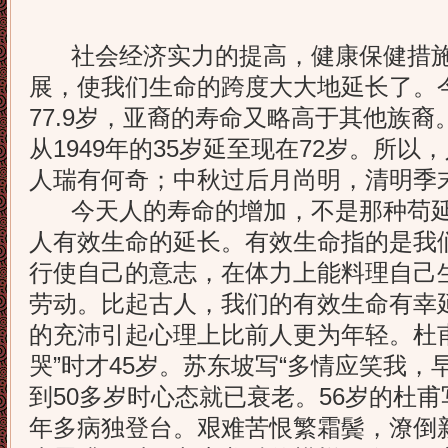
社会经济实力的提高，健康保健措施
展，使我们生命的跨度大大地延长了。
77.9岁，亚裔的寿命又略高于其他族
从1949年的35岁延至现在72岁。所
人瑞有何奇；中秋过后月尚明，清明季
今天人的寿命的增加，不是那种苟延
人有效生命的延长。有效生命指的是我
行使自己的意志，在体力上能料理自己
劳动。比起古人，我们的有效生命有幸延
的充沛引起心理上比前人更为年轻。杜
哭”时才45岁。苏东坡写“多情应笑我，
到50多岁时心态就已衰老。56岁的杜甫
年多病独登台。艰难苦恨繁霜鬓，潦倒