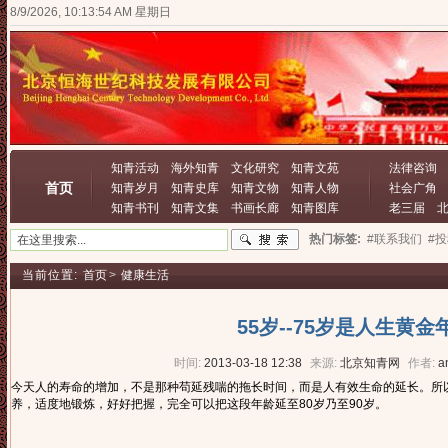
8/9/2026, 10:13:55 AM 星期日
知青活动
海外知青
文化研究
知青文苑
法律咨询
首页
知青岁月
知青史库
知青文物
知青人物
社会广角
知青书刊
知青文集
书画长廊
知青图库
老三届
热门标签:
#联系我们
#
当前位置:
首页
>
健康生活
55岁--75岁是人生黄金
时间:
2013-03-18 12:38
来源:
北京知青网
作者:
a
今天人的寿命的增加，不是那种苟延残喘的拖长时间，而是人有效生命的延长。所以
养，适度地锻炼，好好把握，完全可以把这段年龄延至80岁乃至90岁。