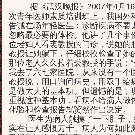
据《武汉晚报》2007年4月
次青年医师素质培训班上，我国外
告诫在场年轻医生：诊断疾病不要
忽略最必要的体检。他讲了几个事
位老妇人看裘教授的门诊，说她的
教授让她躺下，仔细按摸检查了她
那位老人久久拉着裘教授的手说：
我去了六七家医院，从来没有一个医
教授说，用口询问病史，用双手给
是做大夫的基本功。但遗憾的是，
重视这种基本功，看病不给病人做
化验和检查报告就贸然作出决定。
医生为病人触摸了一下肚子，病
实在让人感慨万千。病人为何如此