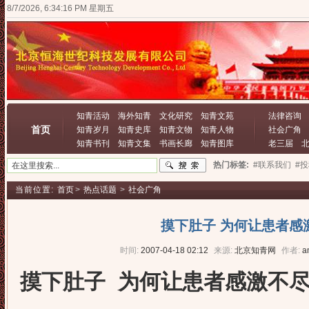
8/7/2026, 6:34:16 PM 星期五
知青活动
海外知青
文化研究
知青文苑
法律咨询
首页
知青岁月
知青史库
知青文物
知青人物
社会广角
知青书刊
知青文集
书画长廊
知青图库
老三届
热门标签:
#联系我们
#
当前位置:
首页
>
热点话题
>
社会广角
摸下肚子 为何让患者感
时间:
2007-04-18 02:12
来源:
北京知青网
作者:
a
摸下肚子 为何让患者感激不