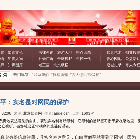
研究
知青文苑
法律咨询
旅游天地
热点话题
知青艺术
创业投
文物
知青人物
社会广角
全球视野
年轻一代
爱心园地
公益活
长廊
知青图库
老三届
北京纵横
返城史录
寻人专
热门标签:
#联系我们
#投稿须知
#古人也玩“谐音梗”
平：实名是对网民的保护
 02:06
来源:
北京知青网
作者:
angelozh
点击:
1603次
负责地表达意见的自由。要说实名制有所限制，它限制的是那些习惯于躲在暗地里、
乱公众视听、破坏社会正常秩序的造谣传谣者。
实身份信息注册，具实名表达意见，自由度似乎就受到了限制，因为