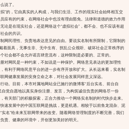
怎么说了。
拟”的，它由真实的人构成，与我们生活、工作的现实社会始终相互交
成员应有的约束，在网络社会中也没有理由豁免。法律和道德的效力作用
无论是在现实社会，还是网络这个“虚拟社会”，都不会、也不应该有超
全社会的共识。
网民理性、负责地表达意见的自由。要说实名制有所限制，它限制的
”戴着面具，无事生非、无中生有、扰乱公众视听、破坏社会正常秩序的
一个社会都不会允许谣言肆意流布，这种限制是必要的、正常的。
对网民是一种约束，不如说是一种保护。网络意见表达的更加理性
益，有利于网络民意平台的进一步有序开放和扩大。从长远来看，实名制
互联网健康发展的安身立命之本，对社会发展同样意义深远。
动。目前，本市对属地网站业已施行的微博客“后台实名、前台自
民自觉自愿地以真实身份注册、发言，为构筑诚信负责的网络尽一份
动，有关部门的积极探索，正合力推动一个网络实名制的时代快步走来。
速发展中的中国互联网是挑战，更是机遇。相较于以前鱼龙混杂、泥
“实名”给未来互联网带来的改变。随着网络管理制度的不断完善，我们
、负责、健康的环境中，开创更加美好的明天。