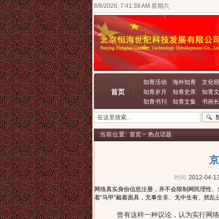
8/8/2026, 7:41:39 AM 星期六
知青活动
海外知青
文化
首页
知青岁月
知青史库
知青
知青书刊
知青文集
书画
当前位置:
首页
>
热点话题
京
时间:
2012-04-13
网络真实身份信息注册，并不会限制网民理性、
着“马甲”戴着面具，无事生非、无中生有、扰
曾有这样一种议论，认为实行网络真