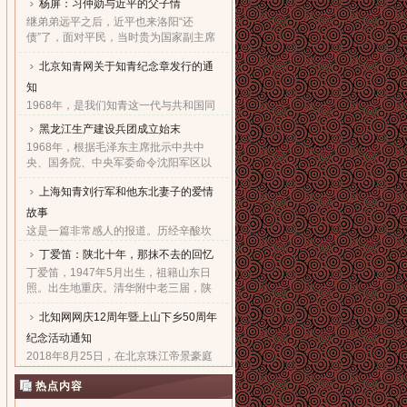
杨屏：习仲勋与近平的父子情
继弟弟远平之后，近平也来洛阳“还
债”了，面对平民，当时贵为国家副主席
的他，几乎90度的庄严一躬，鞠出了习
北京知青网关于知青纪念章发行的通
家父子对天下老百姓的良心！也鞠出了
习仲勋与近平撼人心魄的父......
知
1968年，是我们知青这一代与共和国同
命运共前进的同龄人值得隆重纪念的一
黑龙江生产建设兵团成立始末
年。因为，知青这个在特殊历史时期产
1968年，根据毛泽东主席批示中共中
生的特殊群体，在共和国发展的史册
央、国务院、中央军委命令沈阳军区以
上，以自己的青春、热血和忠......
原东北农垦总局所属农场为基础，组建
上海知青刘行军和他东北妻子的爱情
黑龙江生产建设兵团，在黑龙江省边境
地区执行“屯垦戍边”任务。......
故事
这是一篇非常感人的报道。历经辛酸坎
坷，终于同18年前的爱人生活到了一
丁爱笛：陕北十年，那抹不去的回忆
起，黑龙江省五大连池市女子王亚文和
丁爱笛，1947年5月出生，祖籍山东日
知青刘行军之间的动人爱情故事，演绎
照。出生地重庆。清华附中老三届，陕
了生活版的“小芳的故事”。......
北延川插队十年，做过四年生产队长，
北知网网庆12周年暨上山下乡50周年
四年大队书记兼公社副书记。1978年恢
复高考进入上海工业大学。现......
纪念活动通知
2018年8月25日，在北京珠江帝景豪庭
酒店二楼举办盛大隆重的“庆祝北京知青
热点内容
网成立十二周年暨纪念上山下乡五十周
年文艺联欢会”。热烈欢迎广大知青朋友