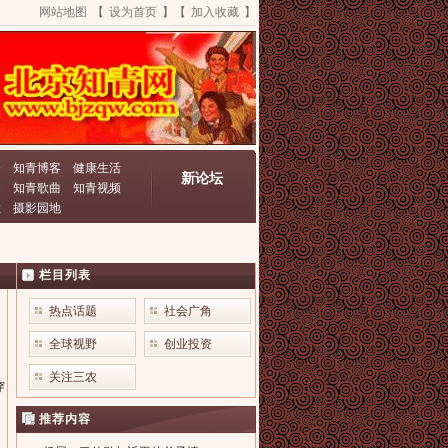
网站地图
【
设为首页
】【
加入收藏
】
资
知青博客
健康生活
新论坛
动
知青歌曲
知青视频
栏
摄影园地
栏目列表
热点话题
社会广角
全球视野
创业投资
关注三农
穿
推荐内容