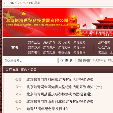
8/10/2026, 7:07:25 PM 星期一
知青活动
海外知青
文化研究
知青文苑
法律咨询
首页
知青岁月
知青史库
知青文物
知青人物
社会广角
知青书刊
知青文集
书画长廊
知青图库
老三届
热门标签:
#联系我们
#
当前位置:
首页
>
公告
北京知青网赴河南旅游考察团活动报名通知
公告
北京知青网全国知青大型纪念活动系列通知（一）
公告
北京知青网赴重庆成都旅游考察团报名通知
公告
北京知青网赴山西河北旅游考察团报名通知
公告
知青55周年纪念章发行通知
公告