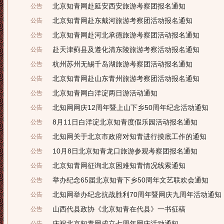
北京知青网赴延安西安旅游考察团报名通知
公告
北京知青网赴东戴河旅游考察团活动报名通知
公告
北京知青网赴河北承德旅游考察团活动报名通知
公告
赴天津蓟县及遵化清东陵旅游考察活动报名通知
公告
杭州苏州无锡千岛湖旅游考察团活动报名通知
公告
北京知青网赴山东青州旅游考察团活动报名通知
公告
北京知青网白洋淀两日游活动通知
公告
北知网网庆12周年暨上山下乡50周年纪念活动通知
公告
8月11日白洋淀北京知青度假乐园活动报名通知
公告
北知网关于北京市政府对知青进行摸底工作的通知
公告
10月8日北京知青龙口旅游参观考察团报名通知
公告
北京知青网征询北京困难知青情况线索通知
公告
举办纪念65届北京知青下乡50周年文艺联欢会通知
公告
北知网举办纪念抗战胜利70周年暨网庆九周年活动通知
公告
山西代县政协《北京知青在代县》一书征稿
公告
庆祝北京知青网成立七周年网庆活动通知
公告