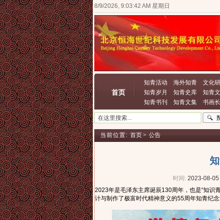
8/9/2026, 9:03:44 AM 星期日
知青活动
海外知青
文化
首页
知青岁月
知青史库
知青
知青书刊
知青文集
书画
当前位置:
首页
>
公告
知
时间:
2023-08-05
2023年是毛泽东主席诞辰130周年，也是“知
计与制作了极富时代精神意义的55周年知青纪