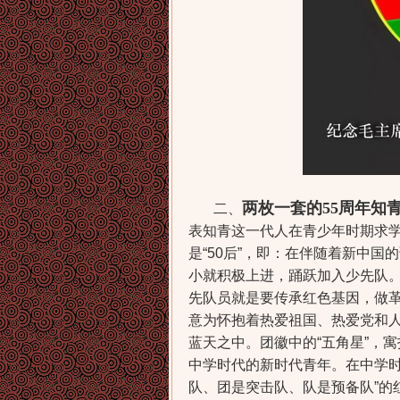
两枚一套的55周年知青
二、
表知青这一代人在青少年时期求
是“50后”，即：在伴随着新中
小就积极上进，踊跃加入少先队
先队员就是要传承红色基因，做革命
意为怀抱着热爱祖国、热爱党和
蓝天之中。团徽中的“五角星”，
中学时代的新时代青年。在中学时
队、团是突击队、队是预备队”的