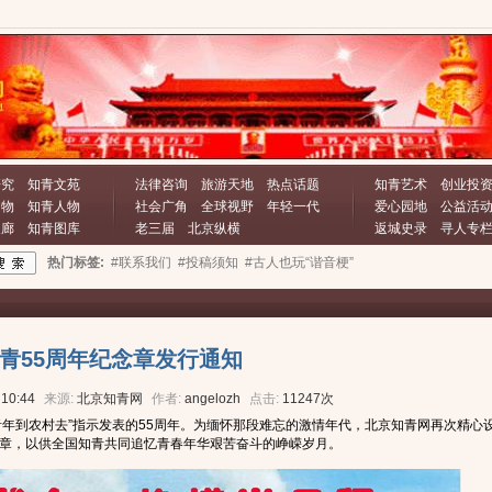
研究
知青文苑
法律咨询
旅游天地
热点话题
知青艺术
创业投
文物
知青人物
社会广角
全球视野
年轻一代
爱心园地
公益活
长廊
知青图库
老三届
北京纵横
返城史录
寻人专
热门标签:
#联系我们
#投稿须知
#古人也玩“谐音梗”
青55周年纪念章发行通知
 10:44
来源:
北京知青网
作者:
angelozh
点击:
11247次
识青年到农村去”指示发表的55周年。为缅怀那段难忘的激情年代，北京知青网再次精心
念章，以供全国知青共同追忆青春年华艰苦奋斗的峥嵘岁月。