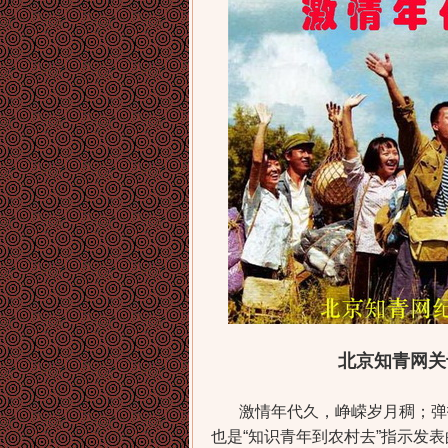
北京知青网关
激情年代久，峥嵘岁月稠；弹指五
也是“知识青年到农村去”指示发