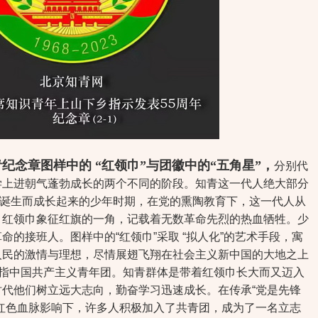
纪念章图样中的 “红领巾”与团徽中的“五角星”，
分别代
学上进朝气蓬勃成长的两个不同的阶段。知青这一代人绝大部分
国的诞生而成长起来的少年时期，在党的熏陶教育下，这一代人从
。红领巾象征红旗的一角，记载着无数革命先烈的热血牺牲。少
的接班人。图样中的“红领巾”采取 “拟人化”的艺术手段，寓
人民的激情与理想，尽情展翅飞翔在社会主义新中国的大地之上
寓指中国共产主义青年团。知青群体是带着红领巾长大而又迈入
代他们树立远大志向，勤奋学习迅速成长。在传承“党是先锋
红色血脉影响下，许多人积极加入了共青团，成为了一名立志