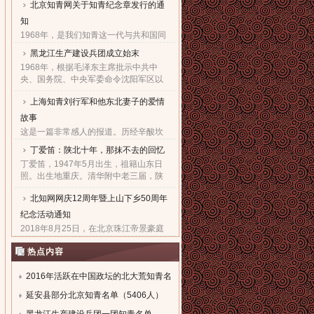
北京知青网关于知青纪念章发行的通
家父子对天下老百姓的良心！也鞠出了
习仲勋与近平撼人心魄的父......
知
1968年，是我们知青这一代与共和国同
命运共前进的同龄人值得隆重纪念的一
黑龙江生产建设兵团成立始末
年。因为，知青这个在特殊历史时期产
1968年，根据毛泽东主席批示中共中
生的特殊群体，在共和国发展的史册
央、国务院、中央军委命令沈阳军区以
上，以自己的青春、热血和忠......
原东北农垦总局所属农场为基础，组建
上海知青刘行军和他东北妻子的爱情
黑龙江生产建设兵团，在黑龙江省边境
地区执行“屯垦戍边”任务。......
故事
这是一篇非常感人的报道。历经辛酸坎
坷，终于同18年前的爱人生活到了一
丁爱笛：陕北十年，那抹不去的回忆
起，黑龙江省五大连池市女子王亚文和
丁爱笛，1947年5月出生，祖籍山东日
知青刘行军之间的动人爱情故事，演绎
照。出生地重庆。清华附中老三届，陕
了生活版的“小芳的故事”。......
北延川插队十年，做过四年生产队长，
北知网网庆12周年暨上山下乡50周年
四年大队书记兼公社副书记。1978年恢
复高考进入上海工业大学。现......
纪念活动通知
2018年8月25日，在北京珠江帝景豪庭
酒店二楼举办盛大隆重的“庆祝北京知青
热点内容
网成立十二周年暨纪念上山下乡五十周
年文艺联欢会”。热烈欢迎广大知青朋友
参加。...
2016年活跃在中国政坛的北大荒知青名
单
延安县部分北京知青名单（5406人）