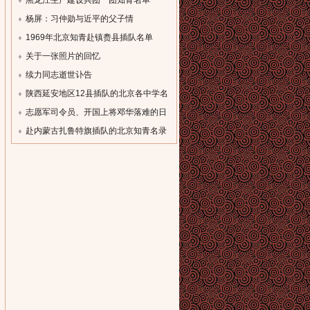
[field:description
[field:description
黑龙江生产建设兵团一团知青名单
function='cn_substr(@me,80)'/]...
function='cn_substr(@me,80)'/]...
（一）
杨屏：习仲勋与近平的父子情
[field:description
[field:description
1969年北京知青赴镇赉县插队名单
function='cn_substr(@me,80)'/]...
function='cn_substr(@me,80)'/]...
[field:description
关于一张照片的回忆
function='cn_substr(@me,80)'/]...
[field:description
续力同志逝世讣告
function='cn_substr(@me,80)'/]...
[field:description
陕西延安地区12县插队的北京各中学名
function='cn_substr(@me,80)'/]...
录
志愿军司令员、开国上将邓华落难的日
[field:description
子
赴内蒙古扎鲁特旗插队的北京知青名录
function='cn_substr(@me,80)'/]...
[field:description
[field:description
function='cn_substr(@me,80)'/]...
function='cn_substr(@me,80)'/]...