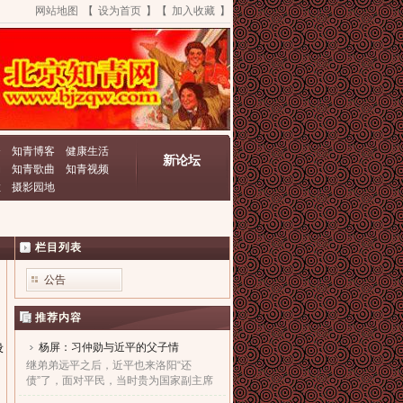
网站地图
【
设为首页
】【
加入收藏
】
资
知青博客
健康生活
新论坛
动
知青歌曲
知青视频
栏
摄影园地
栏目列表
公告
推荐内容
杨屏：习仲勋与近平的父子情
设
继弟弟远平之后，近平也来洛阳“还
债”了，面对平民，当时贵为国家副主席
的他，几乎90度的庄严一躬，鞠出了习