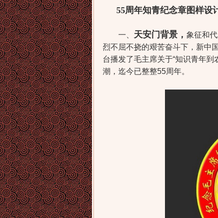
55周年知青纪念章图样设
天安门背景，
一、
象征和代
烈不屈不挠的艰苦奋斗下，新中国终
台播发了毛主席关于“知识青年到
潮，迄今已整整55周年。