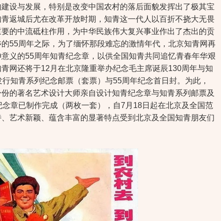
的建设与发展，特别是改变中国农村的落后面貌发挥出了极其宝
知青返城后尤在改革开放时期，知青这一代人以百折不挠大无畏
重要的中流砥柱作用，为中华民族伟大复兴事业作出了杰出的贡
的55周年之际，为了缅怀那段难忘的激情年代，北京知青网再
意义的55周年知青纪念章，以供全国知青共同追忆青春年华艰
青网还将于12月在北京隆重举办纪念毛主席诞辰130周年与知
发行知青系列纪念邮票（套票）与55周年纪念首日封。为此，
身份的著名艺术设计大师亲自设计知青纪念章与知青系列邮票及
纪念章已制作完成（两枚一套），自7月18日起在北京及全国范
特、艺术新颖、蕴含丰富的显著特点受到北京及全国知青朋友们