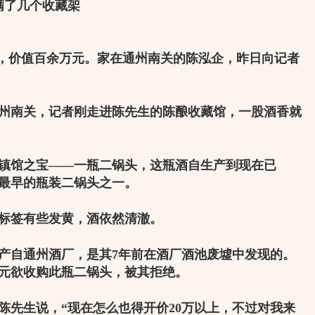
满了几个收藏架
，价值百余万元。家在通州南关的陈泓企，昨日向记者
在通州南关，记者刚走进陈先生的陈酿收藏馆，一股酒香就
镇馆之宝
——
一瓶二锅头，这瓶酒自生产到现在已
最早的瓶装二锅头之一。
签有些发黄，酒依然清澈。
产自通州酒厂，是其
7
年前在酒厂酒池废墟中发现的。
元欲收购此瓶二锅头，被其拒绝。
陈先生说，
“
现在怎么也得开价
20
万以上，不过对我来