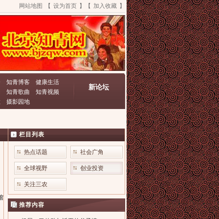
网站地图
【
设为首页
】【
加入收藏
】
资
知青博客
健康生活
新论坛
动
知青歌曲
知青视频
栏
摄影园地
栏目列表
热点话题
社会广角
全球视野
创业投资
关注三农
馆
推荐内容