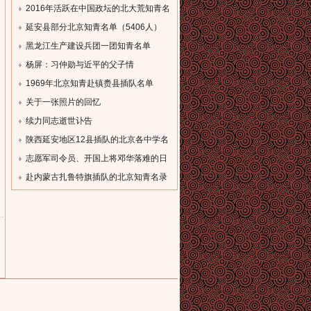
参加。...
2016年活跃在中国政坛的北大荒知青名
单
延安县部分北京知青名单（5406人）
[field:description
[field:description
黑龙江生产建设兵团一团知青名单
function='cn_substr(@me,80)'/]...
function='cn_substr(@me,80)'/]...
（一）
杨屏：习仲勋与近平的父子情
[field:description
[field:description
1969年北京知青赴镇赉县插队名单
function='cn_substr(@me,80)'/]...
function='cn_substr(@me,80)'/]...
[field:description
关于一张照片的回忆
function='cn_substr(@me,80)'/]...
[field:description
续力同志逝世讣告
function='cn_substr(@me,80)'/]...
[field:description
陕西延安地区12县插队的北京各中学名
function='cn_substr(@me,80)'/]...
录
志愿军司令员、开国上将邓华落难的日
[field:description
子
赴内蒙古扎鲁特旗插队的北京知青名录
function='cn_substr(@me,80)'/]...
[field:description
[field:description
function='cn_substr(@me,80)'/]...
function='cn_substr(@me,80)'/]...