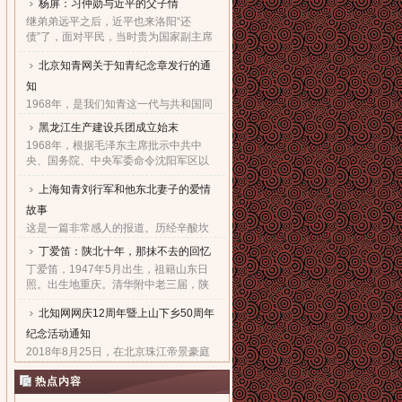
杨屏：习仲勋与近平的父子情
继弟弟远平之后，近平也来洛阳“还
债”了，面对平民，当时贵为国家副主席
的他，几乎90度的庄严一躬，鞠出了习
北京知青网关于知青纪念章发行的通
家父子对天下老百姓的良心！也鞠出了
习仲勋与近平撼人心魄的父......
知
1968年，是我们知青这一代与共和国同
命运共前进的同龄人值得隆重纪念的一
黑龙江生产建设兵团成立始末
年。因为，知青这个在特殊历史时期产
1968年，根据毛泽东主席批示中共中
生的特殊群体，在共和国发展的史册
央、国务院、中央军委命令沈阳军区以
上，以自己的青春、热血和忠......
原东北农垦总局所属农场为基础，组建
上海知青刘行军和他东北妻子的爱情
黑龙江生产建设兵团，在黑龙江省边境
地区执行“屯垦戍边”任务。......
故事
这是一篇非常感人的报道。历经辛酸坎
坷，终于同18年前的爱人生活到了一
丁爱笛：陕北十年，那抹不去的回忆
起，黑龙江省五大连池市女子王亚文和
丁爱笛，1947年5月出生，祖籍山东日
知青刘行军之间的动人爱情故事，演绎
照。出生地重庆。清华附中老三届，陕
了生活版的“小芳的故事”。......
北延川插队十年，做过四年生产队长，
北知网网庆12周年暨上山下乡50周年
四年大队书记兼公社副书记。1978年恢
复高考进入上海工业大学。现......
纪念活动通知
2018年8月25日，在北京珠江帝景豪庭
酒店二楼举办盛大隆重的“庆祝北京知青
热点内容
网成立十二周年暨纪念上山下乡五十周
年文艺联欢会”。热烈欢迎广大知青朋友