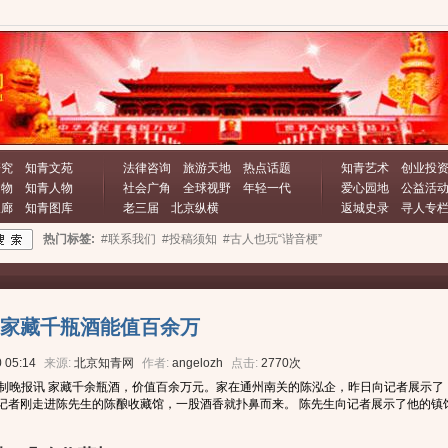
研究
知青文苑
法律咨询
旅游天地
热点话题
知青艺术
创业投
文物
知青人物
社会广角
全球视野
年轻一代
爱心园地
公益活
长廊
知青图库
老三届
北京纵横
返城史录
寻人专
热门标签:
#联系我们
#投稿须知
#古人也玩“谐音梗”
家藏千瓶酒能值百余万
 05:14
来源:
北京知青网
作者:
angelozh
点击:
2770次
法制晚报讯 家藏千余瓶酒，价值百余万元。家在通州南关的陈泓企，昨日向记者展示了
南关，记者刚走进陈先生的陈酿收藏馆，一股酒香就扑鼻而来。 陈先生向记者展示了他的镇