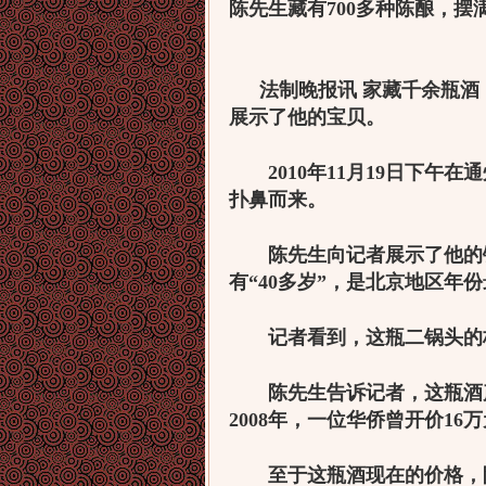
陈先生藏有700多种陈酿，摆
法制晚报讯
家藏千余瓶酒
展示了他的宝贝。
2010年11月19日下午
扑鼻而来。
陈先生向记者展示了他的
有
“40
多岁
”
，是北京地区年份
记者看到，这瓶二锅头的标
陈先生告诉记者，这瓶酒
2008
年，一位华侨曾开价
16
万
至于这瓶酒现在的价格，