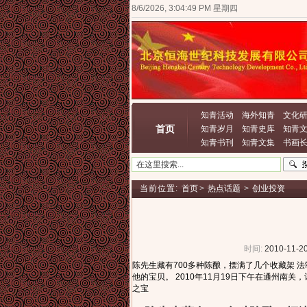
8/6/2026, 3:04:49 PM 星期四
知青活动
海外知青
文化
首页
知青岁月
知青史库
知青
知青书刊
知青文集
书画
当前位置:
首页
>
热点话题
>
创业投资
时间:
2010-11-20
陈先生藏有700多种陈酿，摆满了几个收藏架 
他的宝贝。 2010年11月19日下午在通州
之宝