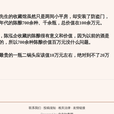
先生的收藏馆虽然只是两间小平房，却安装了防盗门，
年代的陈酿
700
余种、千余瓶，总价值在
100
余万元。
陈泓企收藏的陈酿很有意义和价值，因为以前的酒是
的，所以
700
余种陈酿价值百万元没什么问题。
贵的一瓶二锅头应该值
10
万元左右，绝对到不了
20
万
联系我们
-
投稿须知
-
相关法律
-
友情链接