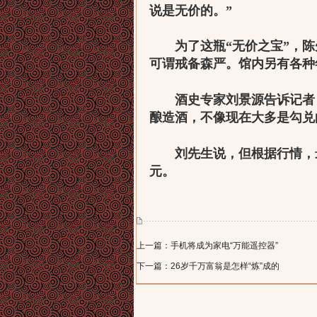
说是无价的。
”
为了这瓶
“
无价之宝
”
，陈
可谓戒备森严。馆内另有各种
酒史专家刘景源告诉记者，
酿造酒，不像现在大多是勾兑
刘先生说，但根据行情，最
元。
上一篇：手机将成为家电“万能遥控器”
下一篇：26岁千万富翁是怎样“炼”成的