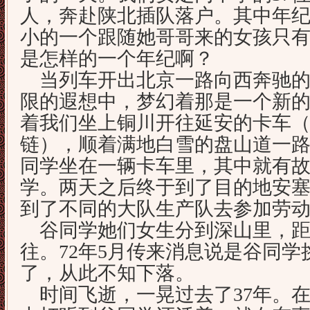
人，奔赴陕北插队落户。其中年纪
小的一个跟随她哥哥来的女孩只有1
是怎样的一个年纪啊？
当列车开出北京一路向西奔驰的
限的遐想中，梦幻着那是一个新
着我们坐上铜川开往延安的卡车
链），顺着满地白雪的盘山道一路
同学坐在一辆卡车里，其中就有
学。两天之后终于到了目的地安
到了不同的大队生产队去参加劳
谷同学她们女生分到深山里，距
往。72年5月传来消息说是谷同
了，从此不知下落。
时间飞逝，一晃过去了37年。