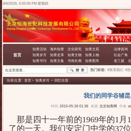
8/6/2026, 4:05:01 PM 星期四
知青活动
海外知青
文化研究
知青文苑
法律咨询
首页
知青岁月
知青史库
知青文物
知青人物
社会广角
知青书刊
知青文集
书画长廊
知青图库
老三届
热门标签:
#联系我们
#
当前位置:
首页
>
知青岁月
>
回忆往昔
我们的同学谷辅昆
时间:
2010-05-26 01:38
来源:
北京知青网
作者:
a
那是四十一年前的1969年的1月
了的一天。我们安定门中学的37