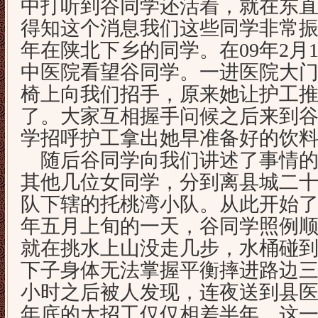
中打听到谷同学还活着，就在东
得知这个消息我们这些同学非常
年在陕北下乡的同学。在09年2月
中医院看望谷同学。一进医院大
椅上向我们招手，原来她让护工
了。大家互相握手问候之后来到
学招呼护工拿出她早准备好的饮
随后谷同学向我们讲述了事情的
其他几位女同学，分到离县城二
队下辖的托桃湾小队。从此开始了
年五月上旬的一天，谷同学照例
就在挑水上山没走几步，水桶碰
下子身体无法掌握平衡摔进路边
小时之后被人发现，连夜送到县医
年底的大招工仅仅相差半年。这