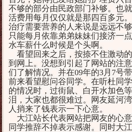
不够的部分由民政部门补够。也
活费用每月仅仅就是那四百多元
治疗需要营养的人来说是远远不
只能每月依靠弟弟妹妹们接济一
水车薪什么时候是个头啊。
看望回来之后，按捺不住激动的
到网上。没想到引起了网站的注
们了解情况。并在09年的3月7号
前来看望慰问谷同学。在听杜同
的情况时，过街鼠、白开水加色
泪，大家也都很难过。网友延河
人捎来了钱表示一下心意。
大江站长代表网站把网友的心意
同学推辞不掉表示感谢。同时大