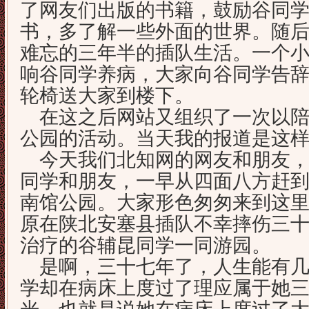
了网友们出版的书籍，鼓励谷同
书，多了解一些外面的世界。随
难忘的三年半的插队生活。一个
响谷同学养病，大家向谷同学告
轮椅送大家到楼下。
在这之后网站又组织了一次以陪
公园的活动。当天我的报道是这
今天我们北知网的网友和朋友，
同学和朋友，一早从四面八方赶
南馆公园。大家形色匆匆来到这
原在陕北安塞县插队不幸摔伤三
治疗的谷辅昆同学一同游园。
是啊，三十七年了，人生能有几
学却在病床上度过了理应属于她