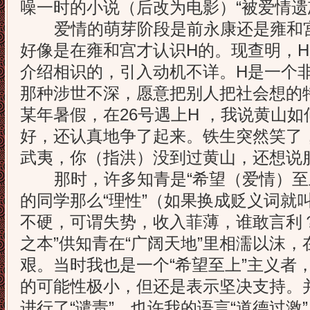
噪一时的小说（后改为电影）“被爱情遗
爱情的萌芽阶段是前永康还是雍和宫
好像是在雍和宫才认识H的。现查明，
介绍相识的，引入动机不详。H是一个
那种涉世不深，愿意把别人把社会想的
某年暑假，在26号遇上H ，我说黄山
好，还认真地争了起来。铁生突然笑了
武夷，你（指洪）没到过黄山，还想说
那时，许多知青是“希望（爱情）至上
的同学那么“理性”（如果换成贬义词就
不硬，可谓失势，收入菲薄，谁敢言利
之本”供知青在“广阔天地”里相濡以沫，
艰。当时我也是一个“希望至上”主义者
的可能性极小，但还是表示坚决支持。
进行了“谴责”。也许我的语言“道德过激