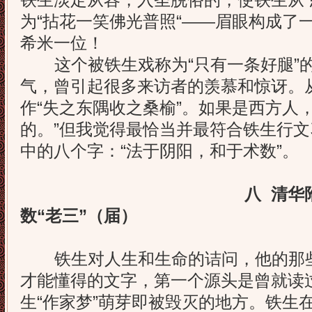
铁生淡定从容，入圣脱俗的，使铁生从“
为“拈花一笑佛光普照“——眉眼构成了一
希米一位！
这个被铁生戏称为“只有一条好腿”
气，曾引起很多来访者的羡慕和惊讶。
作“失之东隅收之桑榆”。如果是西方人
的。”但我觉得最恰当并最符合铁生行
中的八个字：“法于阴阳，和于术数”。
八 清华
数“老三”（届）
铁生对人生和生命的诘问，他的那些
才能懂得的文字，第一个源头是曾就读
生“作家梦”萌芽即被毁灭的地方。铁生