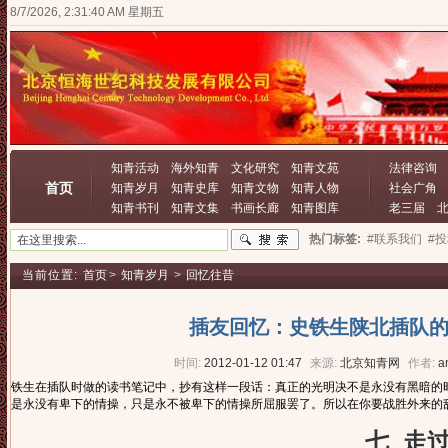
8/7/2026, 2:31:41 AM 星期五
知青活动
海外知青
文化研究
知青文苑
法律咨询
首页
知青岁月
知青史库
知青文物
知青人物
社会广角
知青书刊
知青文集
书画长廊
知青图库
老三届
热门标签:
#联系我们
#
当前位置:
首页
>
知青岁月
>
回忆往昔
插友回忆：史铁生陕北插队的
时间:
2012-01-12 01:47
来源:
北京知青网
作者:
a
铁生在插队时做的读书笔记中，抄有这样一段话：真正的光明决不是永没有黑暗的
是永没有卑下的情操，只是永不被卑下的情操所屈服罢了。所以在你要战胜外来的
七 走过