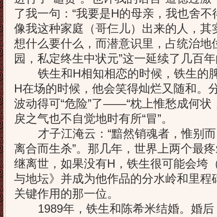
了我一句：“我要是H的母亲，我也舍不
像我这种家庭（哥仨儿）出来的人，其
想什么要什么，而潜意识里，占统治地
园，私定终生中状元”这一延续了几百年
铁生和H相知相恋的时候，铁生的脾
H在场的时候，他会笑得灿烂又随和。
波动得可“危险”了——“枕上惟愁成何状
戾之气也不自觉地时有所“冒”。
才子江淹云：“黯然销魂者，惟别而已
离合而生杀”。那几年，世界上两个最
继离世，如果没有H，铁生很可能会垮
与地坛》并成为他作品的分水岭和里程
关键作用的那一位。
1989年，铁生和陈希米结婚。婚后