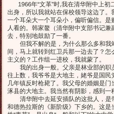
1966年“文革”时,我在清华附中上初
出身，所以我就站在保校领导这边了。
一个耳朵大一个耳朵小，偏听偏信。是
人看的。韩家鳌（清华附中支部书记兼
去，特别地鼓励了一番。
但我不解的是，为什么那么多和我站
间，马上就转到红卫兵那一边去了？怎
主义的？工作组一进校，我就蒙了。
我的出身一般。父亲是林业部的职员
往上数，我爷爷是大地主，姥爷是国民
几年镇反时枪毙了。我父母的婚姻是门
涿县的大地主。我当然有阴影，感到一
清华附中去延安插队的这批人，是带
和德热拉斯的《新阶级》下乡的。这是