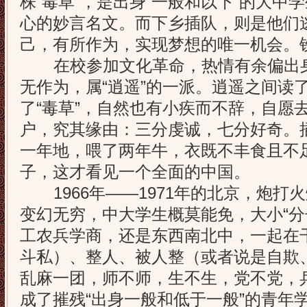
株“毒草”，是出身“一般和以下”的大中
心的妙言名文。而下乡插队，则是他们
己，有所作为，实现梦想的唯一机会。
在校参加文化革命，热情有余偏出身
无作为，属“逍遥”的一派。逍遥之间读了
了“毒草”，自然也有小疾而不辞，自愿
户，究其缘由：三分虔诚，七分好奇。
一年地，喂了两年牛，衣既不丰食且不
子，这才看见一个全面的中国。
1966年——1971年的北京，炮打
变幻无穷，中大学生概莫能免，大小“分
工农兵学商，还是东西南北中，一起在
斗私）、整人、被人整（或者说是自欺
乱麻一团，师不师，生不生，党不党，
成了摧残“出身一般和低于一般”的青年