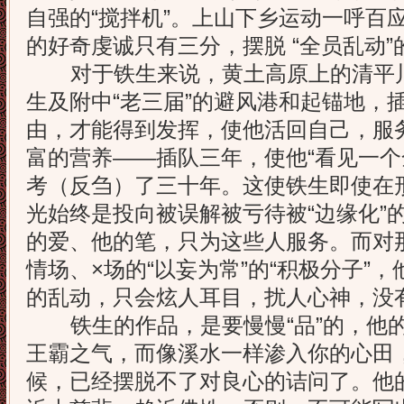
自强的“搅拌机”。上山下乡运动一呼百
的好奇虔诚只有三分，摆脱 “全员乱动
对于铁生来说，黄土高原上的清平川
生及附中“老三届”的避风港和起锚地，
由，才能得到发挥，使他活回自己，服
富的营养——插队三年，使他“看见一个
考（反刍）了三十年。这使铁生即使在
光始终是投向被误解被亏待被“边缘化”
的爱、他的笔，只为这些人服务。而对
情场、×场的“以妄为常”的“积极分子”
的乱动，只会炫人耳目，扰人心神，没
铁生的作品，是要慢慢“品”的，他的
王霸之气，而像溪水一样渗入你的心田
候，已经摆脱不了对良心的诘问了。他