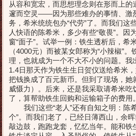
从容和宽宏，而思想理念则在形而上的
邃而空灵——因为那些难办的事情、激
务，希米统统包办“代劳”了。而我们这
人快语的陈希米，多少有些“敬畏”。因
窗“面子”。试举一例：铁生透析后，希米
（4000元）而被某女郎称为“小辣椒”
理，也就成为一个不大不小的问题。我
1.4日那天作为铁生生日贺仪送给希米，
把钱换成了百元新币。但到了现场，她
威慑力）。后来，还是我采取请希米吃饭
了，算帮助铁生回购和运输箱子的费用
我们这些“老人”还有自知之明：陈希
个”。而我们老了，已经日薄西山，余
敲边鼓，跑跑龙套，忆忆当年。能和铁