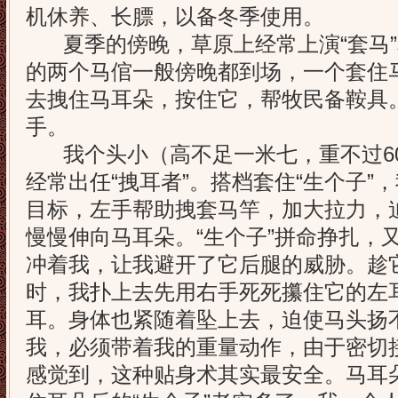
机休养、长膘，以备冬季使用。
夏季的傍晚，草原上经常上演“套马”和
的两个马倌一般傍晚都到场，一个套住
去拽住马耳朵，按住它，帮牧民备鞍具。
手。
我个头小（高不足一米七，重不过6
经常出任“拽耳者”。搭档套住“生个子”
目标，左手帮助拽套马竿，加大拉力，
慢慢伸向马耳朵。“生个子”拼命挣扎，
冲着我，让我避开了它后腿的威胁。趁
时，我扑上去先用右手死死攥住它的左
耳。身体也紧随着坠上去，迫使马头扬
我，必须带着我的重量动作，由于密切
感觉到，这种贴身术其实最安全。马耳