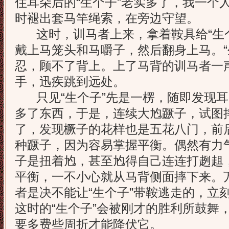
住耳朵后的“生个子”老实多了，我一个
时褪出套马竿绳索，在旁边守望。
这时，训马者上来，拿着鞍具给“生个
戴上马笼头和马嚼子，然后翻身上马。“
忍，顾不了背上。上了马背的训马者一声
手，迅疾跳到远处。
只见“生个子”先是一楞，随即发现耳
多了东西，于是，连续大尥蹶子，试图
了，发现橛子的花样也是五花八门，前
种蹶子，因为容易掌握平衡。偶然有力气
子是扭着尥，甚至尥得自己连连打趔趄
平衡，一不小心就从马背侧面摔下来。
者是决不能让“生个子”带鞍逃走的，立
这时的“生个子”会被刚才的胜利所鼓舞
要多费些周折才能降伏它。