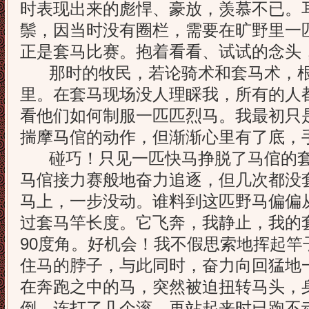
时表现出来的彪悍、豪放，羡慕不已。
鬃，因当时没有圈栏，需要在旷野里一
正是套马比赛。抱着看看、试试的念头
那时的牧民，若论骑术和套马术，根
里。在套马现场没人理睬我，所有的人
看他们如何制服一匹匹烈马。我最初只
揣摩马倌的动作，但渐渐心里有了底，
碰巧！只见一匹快马挣脱了马倌的套
马倌接力赛般地奋力追逐，但几次都没
马上，一步没动。谁料到这匹野马偏偏
过套马竿长度。它飞奔，我静止，我的
90度角。好机会！我不假思索地挥起竿
住马的脖子，与此同时，奋力向回猛地
在奔跑之中的马，突然被迫扭转马头，
倒，连打了几个滚，再站起来时已跑不