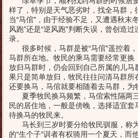
绿草季节，顺利找到马群的时候居多
样了，特别是天气恶劣时，找全马群，
当“马倌”，由于经验不足，又遭遇秋末
风跑”还是“逆风跑”判断失误，曾创造
录。
很多时候，马群是被“马倌”遥控着，但
马群所在地。牧民的乘马需要经常更换
放归马群时，仍会回到自己所属的儿马
果只是简单放归，牧民往往问清马群所
还要换马，马倌就要相随着去马群，为
夏季牧民换马频繁，马倌索性隔两三
民的居住地，一般是傍晚，选择适宜套
待换马的牧民来。
马长到三岁时要分给牧民驯服，称为训
的“生个子”训者有权骑用一个夏天，而