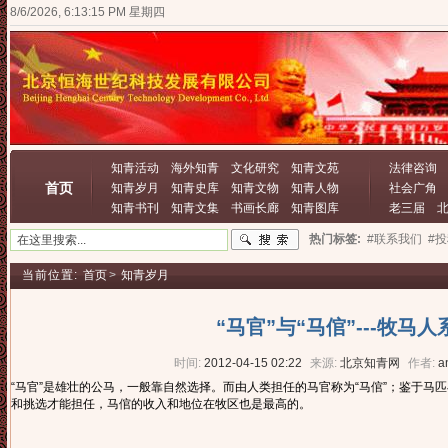
8/6/2026, 6:13:16 PM 星期四
知青活动
海外知青
文化研究
知青文苑
法律咨询
首页
知青岁月
知青史库
知青文物
知青人物
社会广角
知青书刊
知青文集
书画长廊
知青图库
老三届
热门标签:
#联系我们
#
当前位置:
首页
>
知青岁月
“马官”与“马倌”---牧马
时间:
2012-04-15 02:22
来源:
北京知青网
作者:
a
“马官”是雄壮的公马，一般靠自然选择。而由人类担任的马官称为“马倌”；鉴于马
和挑选才能担任，马倌的收入和地位在牧区也是最高的。