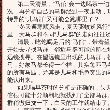
第二天清晨，“马倌”会一边喝茶一边
况，再分析自己的马群经过一夜走动，
特异的“儿马群”又可能会跑哪里了？
“冬天避寒顺风走，夏天驱蚊逆风行”
里，大马群和不同“儿马群”的走向往往
清晨，吃饱喝足后的“马倌”，带着望
开始去寻找马群。邻近马群可能的所在
远镜搜寻。在望远镜里出现的儿马群，
马，好象马都长得一个样，其实每匹马
的所有马匹，尤其是儿马和毛色突出的
能认出来。
如果喝早茶时的分析是正确的，头天
倌很可能十分顺利地就找到了全部马群
群稍微归拢一下，白天的工作就结束了