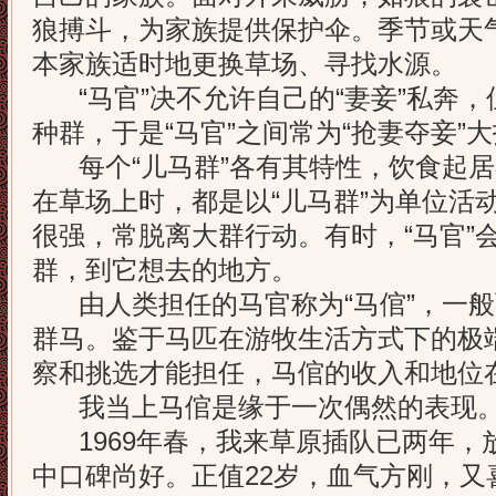
狼搏斗，为家族提供保护伞。季节或天气
本家族适时地更换草场、寻找水源。
“马官”决不允许自己的“妻妾”私奔，
种群，于是“马官”之间常为“抢妻夺妾”
每个“儿马群”各有其特性，饮食起居不
在草场上时，都是以“儿马群”为单位活动
很强，常脱离大群行动。有时，“马官”
群，到它想去的地方。
由人类担任的马官称为“马倌”，一般
群马。鉴于马匹在游牧生活方式下的极
察和挑选才能担任，马倌的收入和地位
我当上马倌是缘于一次偶然的表现
1969年春，我来草原插队已两年，
中口碑尚好。正值22岁，血气方刚，又