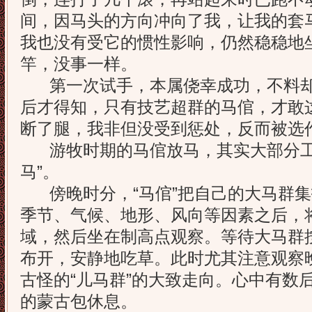
间，因马头的方向冲向了我，让我的套
我也没有受它的惯性影响，仍然稳稳地
竿，没事一样。
第一次试手，本属侥幸成功，不料却
后才得知，只有技艺超群的马倌，才敢
断了腿，我非但没受到惩处，反而被选
游牧时期的马倌放马，其实大部分工
马”。
傍晚时分，“马倌”把自己的大马群集
季节、气候、地形、风向等因素之后，
域，然后坐在制高点观察。等待大马群按
布开，安静地吃草。此时尤其注意观察
古怪的“儿马群”的大致走向。心中有数
的蒙古包休息。