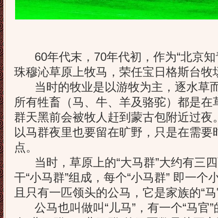
60年代末，70年代初，作为“北京知
珠穆沁草原上牧马，荣任宝日格斯台牧场
当时的牧业是以游牧为主，逐水草而
所有牲畜（马、牛、羊及骆驼）都是在草
群天黑前会被牧人赶到蒙古包附近过夜
以马群夜里也要留在旷野，只是在需要
点。
当时，草原上的“大马群”大约有三四
干“小马群”组成，每个“小马群” 即一
且只有一匹领头的公马，它是家族的“马
公马也叫做叫“儿马”，有一个“马官”