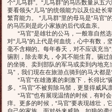
个“儿马群”。“儿马群”的马匹数量从五
要看领头“儿马”的统领能力以及位处长
繁育能力。 “儿马群”里的母马是“马官”的
的马匹则是此小家族的后代或血亲。
“马官”是雄壮的公马，一般靠自然选
对“儿马”的上代是何血统，心中有数，坚
毫不含糊的。每年春天，对不应该充当“
骟割，除去睾丸，令其不能生育。骟过的
的坐骑、卖到部队的军马或卖到内地充
马”，我们现在在旅游点骑到的马大都是“
“马官”在雄激素的刺激下，长得比“骟
多。“马官”不被剪除马鬃，更显得威风
“马官”也有展现温情的时候，有时会
痒。更多的时候，“马官”要表现雄壮，
自己的家族。面对外来威胁，如狼的袭击