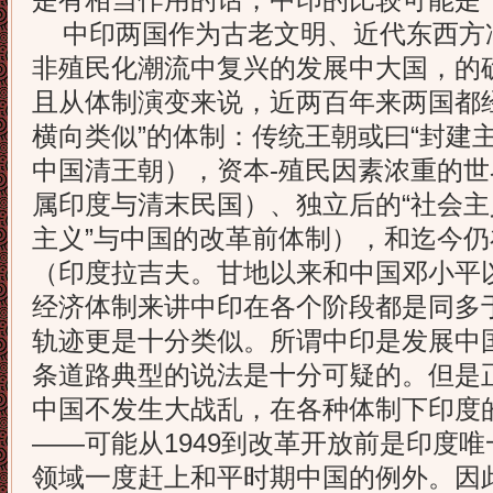
是有相当作用的话，中印的比较可能是
中印两国作为古老文明、近代东西方
非殖民化潮流中复兴的发展中大国，的
且从体制演变来说，近两百年来两国都
横向类似”的体制：传统王朝或曰“封建
中国清王朝），资本-殖民因素浓重的
属印度与清末民国）、独立后的“社会主
主义”与中国的改革前体制），和迄今
（印度拉吉夫。甘地以来和中国邓小平
经济体制来讲中印在各个阶段都是同多
轨迹更是十分类似。所谓中印是发展中国家
条道路典型的说法是十分可疑的。但是
中国不发生大战乱，在各种体制下印度
——可能从1949到改革开放前是印度
领域一度赶上和平时期中国的例外。因