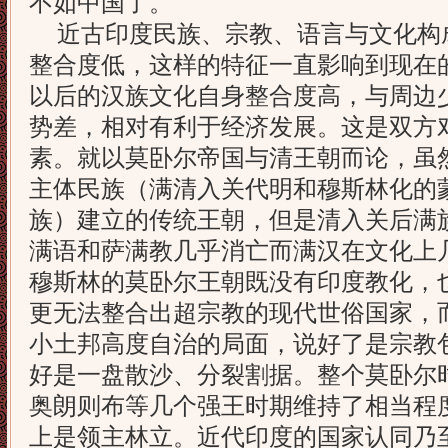
不如中国了。
近古印度民族、宗教、语言与文化构
整合度低，这样的特征一直影响到现在
以后的汉族文化自身整合度高，与周边
势差，相对有利于经济发展。这是双方
素。就以莫卧尔帝国与清王朝而论，虽
主体民族（满清入关代明和穆斯林化的
族）建立的传统王朝，但是清入关后满
满语和萨满教几乎消亡而满汉在文化上
穆斯林的莫卧尔王朝既没有印度教化，
更无法整合出超宗教的现代世俗国家，
小土邦高度自治的局面，说好了是宗教
好是一盘散沙、分裂割据。整个莫卧尔
奥朗则布等几个强王时期维持了相当程
上是领主林立。近代印度的国家认同乃