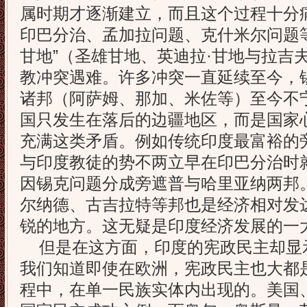
属时期才逐渐建立，而且这个过程十分
印巴分治、孟加拉问题、克什米尔问题
甘地”（圣雄甘地、英迪拉·甘地与拉吉夫
教冲突遇难。许多冲突一直延续至今，
诸邦（阿萨姆、那加、米佐等）至今不
国只发生在落后的边疆地区，而是国家
充满这类矛盾。例如传统印度最富裕的
与印度教徒的势不两立早在印巴分治时就
因锡克问题分成旁遮普与哈里亚纳两邦
尔纳德、古吉拉特等邦也是经济相对发
锐的地方。这无疑是印度经济发展的一
但是在这方面，印度的宪政民主却显
我们知道即使在欧洲，宪政民主也大都
程中，在单一民族实体内出现的。美国