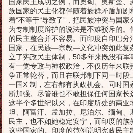
国家民主成功之例，而奥匈、奥斯曼、
族国家的民主化都伴随着族群矛盾加剧
着”不等于“导致了”，把民族冲突与国
为专制制度辩护的说法是不难驳斥的。
的民主整合并不容易。而印度自印巴分
国家，在民族—宗教—文化冲突如此复
立了宪政民主体制，50多年来既没有军
有一党专政与神权政治，不仅历年来联
争正常轮替，而且在联邦制下同一时段
一国X 制，左右都有执政机会。同时国
断加强。尽管谁也不敢担保任何国家长
这半个多世纪以来，在印度所处的南亚
坦、阿富汗、孟加拉、尼泊尔、缅甸、
民主，也不如她稳定安宁，而印度的族
这些国家的。印度的范例说明宪政民主