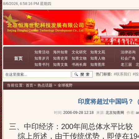
8/6/2026, 6:58:18 PM 星期四
知青活动
海外知青
文化研究
知青文苑
法律咨询
首页
知青岁月
知青史库
知青文物
知青人物
社会广角
知青书刊
知青文集
书画长廊
知青图库
老三届
热门标签:
#联系我们
#
当前位置:
首页
>
热点话题
>
全球视野
印度将超过中国吗？（
时间:
2006-09-28 12:18
来源:
北京知青网
作者:
a
三、中印经济：200年间总体水平比较
综上所述，由于传统优势，即使在19