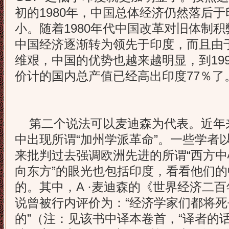
初的1980年，中国总体经济仍然落后
小。随着1980年代中国改革对旧体制
中国经济逐渐转为领先于印度，而且由
维艰，中国的优势也越来越明显，到19
价计的国内总产值已经高出印度77％了
第二个说法可以麦迪森为代表。近年
中出现所谓“加州学派革命”。一些学者
来批判过去强调欧洲先进的所谓“西方中
向东方”的眼光也包括印度，看看他们
的。其中，A ·麦迪森的《世界经济二百年回
说曾被行内评价为：“经济学家们都将
的”（注：见该书中译本卷首，“译者的