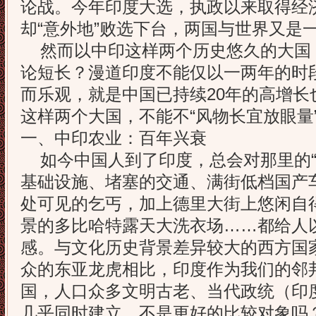
论战。今年印度大选，执政以来取得经
却“意外地”败选下台，两国与世界又是
然而以中印这样两个历史悠久的大国
论短长？漫道印度不能仅以一两年的时段
而乐观，就是中国已持续20年的高增长
这样两个大国，不能不“风物长宜放眼量
一、中印农业：百年兴衰
如今中国人到了印度，总会对那里的“
基础设施、堵塞的交通、满街低档国产
处可见的乞丐，加上德里大街上悠闲自得
景的多比哈特露天大洗衣场……都给人以
感。与文化历史背景差异较大的西方国
众的东亚龙虎相比，印度作为我们的邻
国，人口众多文明古老、当代政统（印
几乎同时建立，不是更好的比较对象吗