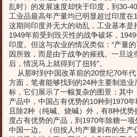
乱时）的发展速度却快于印度，到30-4
工业品最高年产量均已明显超过印度在1
这期间印度并无大的动乱，工业基本是
1949年前受到毁灭性的战争破坏，19
印度。但这与农业的情况类似：“产量
因所致，而是由于战争的摧残。一旦这
后，情况马上就得到了扭转”。
从那时到中国改革前的20世纪70年
方面，笔者能够找到的24种主要制造业
标，它们展示了一幅复杂的图景：其中，
产品中，中国占有优势的10种到1970
且除2种（纯碱、烧碱）外，有8种优势
度占有优势的产品，到1970年除糖一
中国一边。（但按人均产量则布的生产