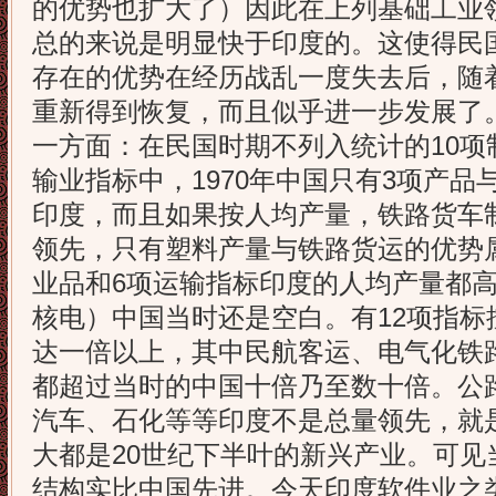
的优势也扩大了）因此在上列基础工业
总的来说是明显快于印度的。这使得民
存在的优势在经历战乱一度失去后，随
重新得到恢复，而且似乎进一步发展了
一方面：在民国时期不列入统计的10项
输业指标中，1970年中国只有3项产
印度，而且如果按人均产量，铁路货车
领先，只有塑料产量与铁路货运的优势
业品和6项运输指标印度的人均产量都
核电）中国当时还是空白。有12项指标
达一倍以上，其中民航客运、电气化铁
都超过当时的中国十倍乃至数十倍。公
汽车、石化等等印度不是总量领先，就
大都是20世纪下半叶的新兴产业。可见
结构实比中国先进。今天印度软件业之