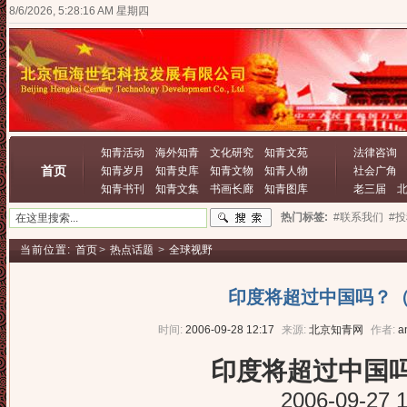
8/6/2026, 5:28:17 AM 星期四
知青活动
海外知青
文化研究
知青文苑
法律咨询
首页
知青岁月
知青史库
知青文物
知青人物
社会广角
知青书刊
知青文集
书画长廊
知青图库
老三届
热门标签:
#联系我们
#
当前位置:
首页
>
热点话题
>
全球视野
印度将超过中国吗？（
时间:
2006-09-28 12:17
来源:
北京知青网
作者:
a
印度将超过中国
2006-09-27 10:22: