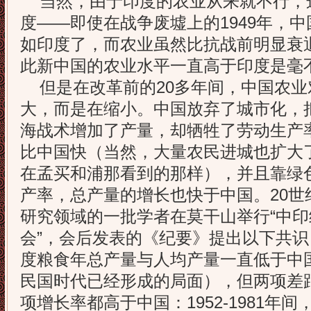
当然，由于印度的农业从来就不行，
度——即使在战争废墟上的1949年，
如印度了，而农业虽然比抗战前明显衰
此新中国的农业水平一直高于印度是毫
但是在改革前的20多年间，中国农业
大，而是在缩小。中国放弃了城市化，
海战术增加了产量，却牺牲了劳动生产
比中国快（当然，大量农民进城也扩大
在孟买和浦那看到的那样），并且靠绿
产率，总产量的增长也快于中国。20世
研究领域的一批学者在莫干山举行“中
会”，会后发表的《纪要》提出以下共
度粮食年总产量与人均产量一直低于中
民国时代已经形成的局面），但两项差
项增长率都高于中国：1952-1981年间