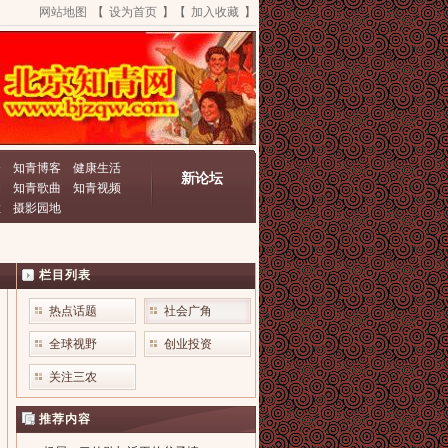
网站地图
【
设为首页
】【
加入收藏
】
资
知青博客
健康生活
新论坛
动
知青歌曲
知青视频
栏
摄影园地
栏目列表
热点话题
社会广角
全球视野
创业投资
关注三农
推荐内容