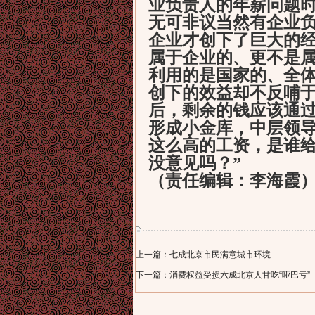
业负责人的年薪问题时
无可非议当然有企业
企业才创下了巨大的
属于企业的、更不是
利用的是国家的、全
创下的效益却不反哺于
后，剩余的钱应该通
形成小金库，中层领
这么高的工资，是谁
没意见吗？”
（责任编辑：李海霞
上一篇：七成北京市民满意城市环境
下一篇：消费权益受损六成北京人甘吃“哑巴亏”