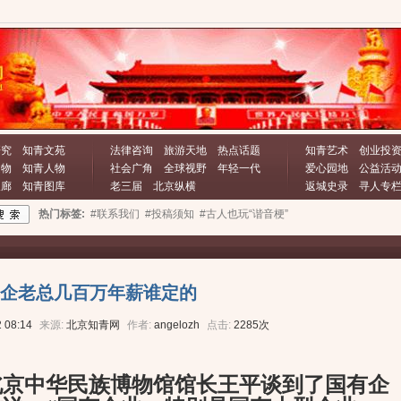
研究
知青文苑
法律咨询
旅游天地
热点话题
知青艺术
创业投
文物
知青人物
社会广角
全球视野
年轻一代
爱心园地
公益活
长廊
知青图库
老三届
北京纵横
返城史录
寻人专
热门标签:
#联系我们
#投稿须知
#古人也玩“谐音梗”
企老总几百万年薪谁定的
 08:14
来源:
北京知青网
作者:
angelozh
点击:
2285次
中华民族博物馆馆长王平谈到了国有企