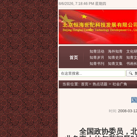
8/6/2026, 7:18:46 PM 星期四
知青活动
海外知青
文化
首页
知青岁月
知青史库
知青
知青书刊
知青文集
书画
当前位置:
首页
>
热点话题
>
社会广角
国
时间:
2008-03-12
全国政协委员，北京