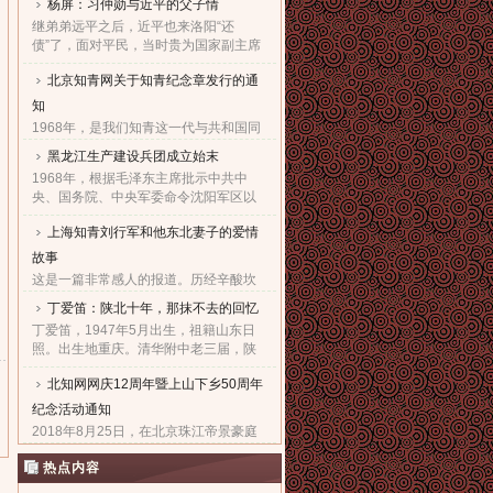
杨屏：习仲勋与近平的父子情
继弟弟远平之后，近平也来洛阳“还
债”了，面对平民，当时贵为国家副主席
的他，几乎90度的庄严一躬，鞠出了习
北京知青网关于知青纪念章发行的通
家父子对天下老百姓的良心！也鞠出了
习仲勋与近平撼人心魄的父......
知
1968年，是我们知青这一代与共和国同
命运共前进的同龄人值得隆重纪念的一
黑龙江生产建设兵团成立始末
年。因为，知青这个在特殊历史时期产
1968年，根据毛泽东主席批示中共中
生的特殊群体，在共和国发展的史册
央、国务院、中央军委命令沈阳军区以
上，以自己的青春、热血和忠......
原东北农垦总局所属农场为基础，组建
上海知青刘行军和他东北妻子的爱情
黑龙江生产建设兵团，在黑龙江省边境
地区执行“屯垦戍边”任务。......
故事
这是一篇非常感人的报道。历经辛酸坎
坷，终于同18年前的爱人生活到了一
丁爱笛：陕北十年，那抹不去的回忆
起，黑龙江省五大连池市女子王亚文和
丁爱笛，1947年5月出生，祖籍山东日
知青刘行军之间的动人爱情故事，演绎
照。出生地重庆。清华附中老三届，陕
了生活版的“小芳的故事”。......
北延川插队十年，做过四年生产队长，
北知网网庆12周年暨上山下乡50周年
四年大队书记兼公社副书记。1978年恢
复高考进入上海工业大学。现......
纪念活动通知
2018年8月25日，在北京珠江帝景豪庭
酒店二楼举办盛大隆重的“庆祝北京知青
热点内容
网成立十二周年暨纪念上山下乡五十周
年文艺联欢会”。热烈欢迎广大知青朋友