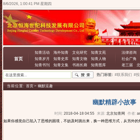
8/6/2026, 1:00:42 PM 星期四
知青活动
海外知青
文化研究
知青文苑
法律咨询
首页
知青岁月
知青史库
知青文物
知青人物
社会广角
知青书刊
知青文集
书画长廊
知青图库
老三届
热门标签:
#联系我们
#
当前位置:
首页
>
幽默逗趣
幽默精辟小故事
时间:
2018-04-18 04:55
来源:
北京知青网
作者:
a
如果你感觉自己陷入了思维的困境，不妨及时跳出来，换一种思维方式，从另外的