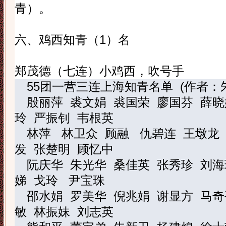
青）。
六、鸡西知青（
1
）名
郑茂德（七连）小鸡西，吹号手
55
团一营三连上海知青名单
(
作者：
殷丽萍
裘文娟
裘国荣
廖国芬
薛晓
玲
严振钊
韦根英
林
萍
林卫众
顾
融
仇碧连
王墩龙
发
张楚明
顾忆中
阮庆华
朱光华
桑佳英
张秀珍
刘海
娣
戈
玲
尹宝珠
邵水娟
罗美华
倪兆娟
谢显方
马奇
敏
林振妹
刘志英