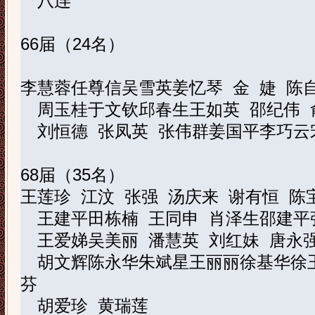
八连
66
届（
24
名）
李慧蓉
任尊信
吴雪英
姜忆琴
金
婕
陈
周玉桂
于文钦
邱春生
王如英
邵纪伟
刘恒德
张凤英
张伟群
姜国平
李巧云
68
届（
35
名）
王莲珍
江
汶
张
强
汤庆来
谢有恒
陈
王建平
田栋楠
王同申
肖泽生
邵建平
王爱娣
吴美丽
潘慧英
刘红妹
唐永
胡文辉
陈永华
朱斌星
王丽丽
徐基华
徐
芬
胡爱珍
黄瑞莲