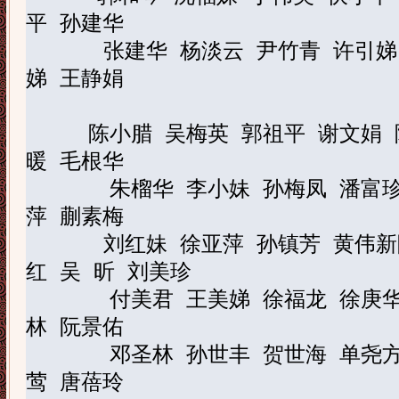
平
孙建华
张建华
杨淡云
尹竹青
许引娣
娣
王静娟
陈小腊
吴梅英
郭祖平
谢文娟
暖
毛根华
朱榴华
李小妹
孙梅凤
潘富
萍
蒯素梅
刘红妹
徐亚萍
孙镇芳
黄伟新
红
吴
昕
刘美珍
付美君
王美娣
徐福龙
徐庚
林
阮景佑
邓圣林
孙世丰
贺世海
单尧
莺
唐蓓玲