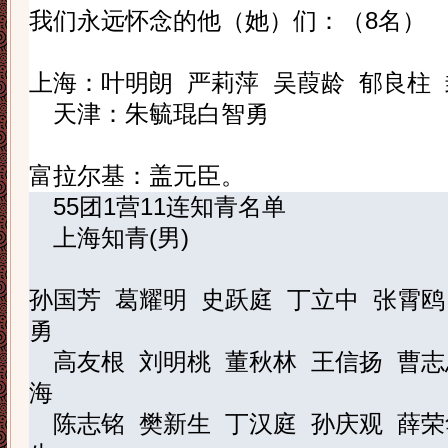
我们永远怀念的他（她）们：（
8
名）
上海：叶明朗
严莉萍
吴葭龄
郁良柱
天津：朱毓琨
白智勇
富拉尔基：盖元臣。
55
团
1
营
11
连知青名单
上海知青
(
男
)
孙国芳
葛耀明
史跃庭
丁立中
张霄鸥
勇
高友根
刘明桃
董秋林
王信扬
曹志
海
陈志铭
樊新生
丁汉庭
孙庆观
薛荣