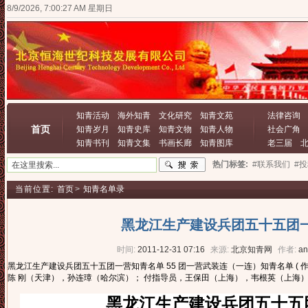
8/9/2026, 7:00:29 AM 星期日
知青活动
海外知青
文化研究
知青文苑
法律咨询
首页
知青岁月
知青史库
知青文物
知青人物
社会广角
知青书刊
知青文集
书画长廊
知青图库
老三届
热门标签:
#联系我们
#
当前位置:
首页
>
知青名单录
黑龙江生产建设兵团五十五团
时间:
2011-12-31 07:16
来源:
北京知青网
作者:
an
黑龙江生产建设兵团五十五团一营知青名单 55 团一营武装连（一连）知青名单 ( 
陈 刚（天津），孙连璋（哈尔滨）； 付指导员，王保田（上海），韦根英（上海）庞桂
黑龙江生产建设兵团五十五