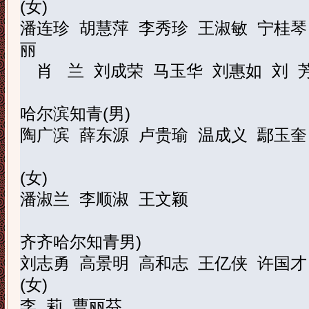
(
女
)
潘连珍
胡慧萍
李秀珍
王淑敏
宁桂琴
丽
肖
兰
刘成荣
马玉华
刘惠如
刘
哈尔滨知青
(
男
)
陶广滨
薛东源
卢贵瑜
温成义
鄢玉奎
(
女
)
潘淑兰
李顺淑
王文颖
齐齐哈尔知青男
)
刘志勇
高景明
高和志
王亿侠
许国才
(
女
)
李
莉
曹丽芬