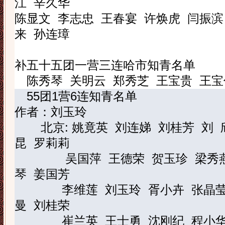
江
辛久华
陈显文
李志忠
王春宴
许焕虎
闫振滨
来
孙连璋
补五十五团一营三连哈市知青名单
陈秀琴
关明云
郑秀芝
王宝贵
王宝
55
团
1
营
6
连知青名单
作者：刘玉玲
北京
:
姚竟英
刘连娣
刘桂芳
刘
昆
罗莉莉
吴国萍
王德荣
贺玉珍
梁秀
琴
姜国芳
李维莲
刘玉玲
胥小卉
张晶
曼
刘桂荣
崔兰英
王士勇
沈刚纪
程小