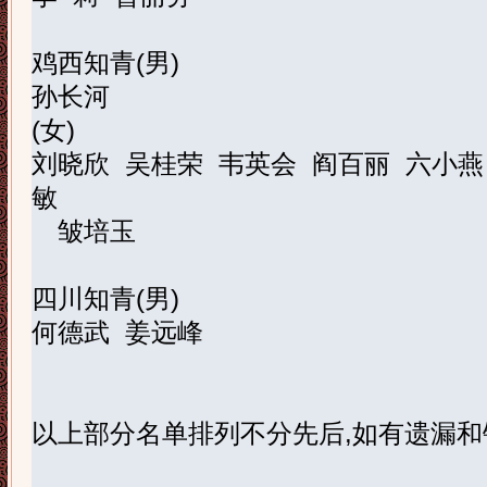
鸡西知青
(
男
)
孙长河
(
女
)
刘晓欣
吴桂荣
韦英会
阎百丽
六小燕
敏
皱培玉
四川知青
(
男
)
何德武
姜远峰
以上部分名单排列不分先后
,
如有遗漏和