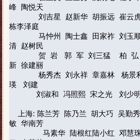
峰
陶悦天
刘吉星
赵新华
胡振远
崔云
栋
李泽庭
马忡州
陶士鑫
田家祚
刘玉
清
赵树民
贺
岩
郭
军
刘三猛
柏
弘
新
徐建丽
杨秀杰
刘永祥
章嘉林
杨景
瑛
刘
建
刘淑和
冯照熙
宋之光
刘少
上海
:
陈兰芳
陈乃兰
胡大巧
吴勤
敏
华南芳
马素华
陆根红
陆小红
邓慧