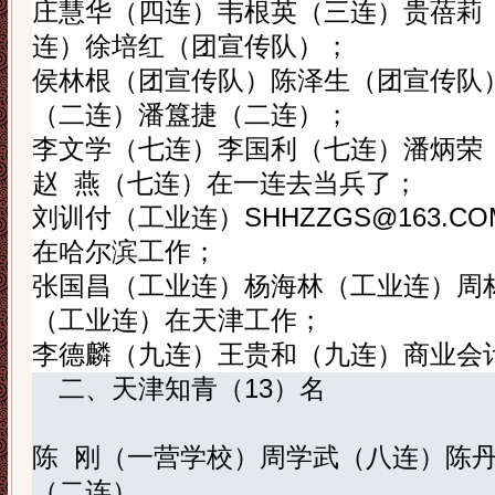
庄慧华（四连）韦根英（三连）贵蓓莉
连）徐培红（团宣传队）；
侯林根（团宣传队）陈泽生（团宣传队
（二连）潘簋捷（二连）；
李文学（七连）李国利（七连）潘炳荣
赵
燕（七连）在一连去当兵了；
刘训付（工业连）
SHHZZGS@163.CO
在哈尔滨工作；
张国昌（工业连）杨海林（工业连）周
（工业连）在天津工作；
李德麟（九连）王贵和（九连）商业会
二、
天津知青（
13
）名
陈
刚（一营学校）周学武（八连）陈
（二连）