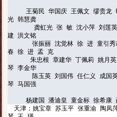
王菊民
华国庆
王佩文
缪贵龙
光
韩慧龚
龚虹光
张
敏
沈小萍
刘莲
建
洪文铭
张振丽
沈觉林
徐
进
童引秀
春
徐
进
孟
克
朱忠根
章建华
丁佩莉
姚月英
琴
李金华
陈玉英
刘国伟
任仁义
成国
琴
马国强
杨建国
潘迪皇
童金标
徐希康
天津：姚宝章
苏玉平
张重渝
陶凤
琴
王
瑾