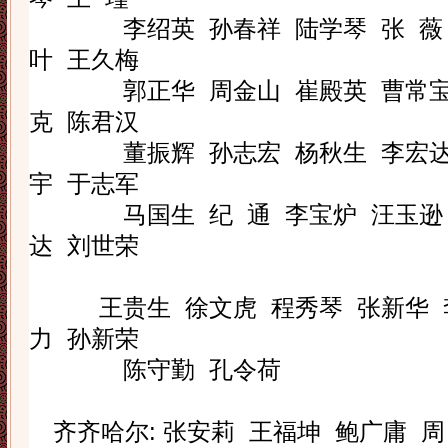
李绍英
孙春祥
陆学琴
张
薇
叶
王久梅
郭正华
周金山
崔殿英
曹常
克
陈君汉
董振辉
孙志宏
杨秋生
李宏
宇
于志军
马国生
纪
通
李宝炉
汪玉逊
达
刘世荣
王贵生
徐文虎
程秀琴
张新华
力
孙新荣
陈守勤
孔令荷
齐齐哈尔
:
张安莉
王福坤
鲍广庸
周