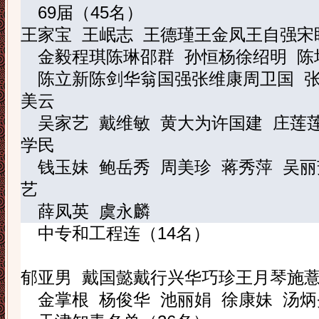
69
届（
45
名）
王家宝
王岷志
王德瑾
王金凤
王自强
宋
金
毅
程
琪
陈
琳
邵
群
孙恒杨
徐绍明
陈
陈立新
陈剑华
翁国强
张维康
周卫国
美云
吴家艺
戴维敏
黄大为
许国建
庄莲
学民
钱玉妹
鲍岳秀
周美珍
蒋秀萍
吴丽
艺
薛凤英
虞永麟
中专和工程连（
14
名）
郁亚男
戴国懿
戴行兴
华巧珍
王月琴
施
金掌根
杨俊华
池丽娟
徐康妹
汤炳