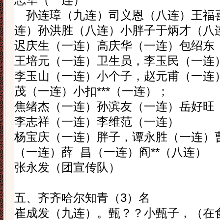
志华（一连）
孙连璋（九连）司义恩（八连）王福
连）孙洪胜（八连）小胖子
于炳才（八
迟庆生（一连）高庆华（一连）包绍东
王培元（一连）卫生员，李玉民（一连
李玉山（一连）小个子，赵元甫（一连
茂（一连）小扣
***
（一连）；
焦绪杰（一连）孙滨友（一连）岳好旺
李志祥（一连）李维范（一连）
杨宝庆（一连）胖子，谭永胜（一连）
（一连）薛
昌（一连）阎
**
（八连）
张永发（团宣传队）
五、齐齐哈尔知青（
3
）名
崔成发（九连）。甄？？小甄子，
（在