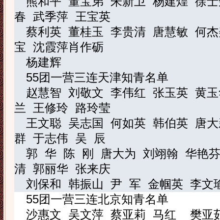
熊和平
董宝弟
朱新卫
杨建煌
徐士
春
武季萍
王宝英
蔡利英
董桂玉
李贵清
唐慧敏
何杰
宝
沈霞萍
肖作砺
杨建辉
55
团一营三连天津知青名单
赵慧智
刘敬文
李伟红
张玉英
黄玉
兰
王修玲
路玲莹
王文聪
吴志国
何如英
韩伯英
唐大
群
于志伟
吴
辰
郭
华
陈
刚
唐大为
刘翊翰
华艳
清
郭丽华
张来庆
刘保和
韩振山
尹
军
金帼英
李文
55
团一营三连北京知青名单
沙惠文
吴文萍
蔡亚莉
马
红
樊亚