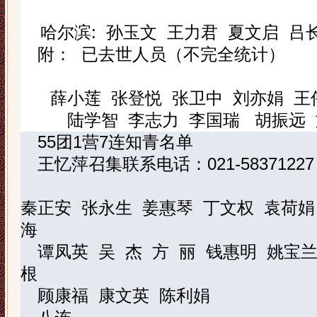
哈尔滨
:
孙玉文
王力君
夏文启
吕
附：
已去世人员（不完全统计）
薛小莲
张登悦
张卫中
刘亦娟
王
陆学智
李志力
李国瑞
胡振远
55
团
1
营
7
连知青名单
王忆萍
召集联系电话：
021-58371227
秦正安
张永生
姜惠琴
丁文权
袁荷娟
海
谭凤英
吴
杰
方
丽
钱惠明
姚宝
根
顾康福
康文英
陈利娟