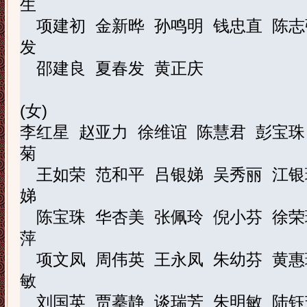
生
项建初
金新晔
孙鸣明
钱忠直
陈志
发
邵建良
夏春发
黄正庆
(
女
)
李红星
赵亚力
徐维谊
陈慧君
彭宝珠
菊
王如荣
范和平
吕银娣
吴秀丽
江银
娣
陈宝珠
华杏美
张佩玲
倪小芬
徐荣
萍
项文凤
周伟英
王永凤
朱幼芬
黄惠
敏
刘国英
贾摹静
谈瑞芳
朱明敏
陆钰