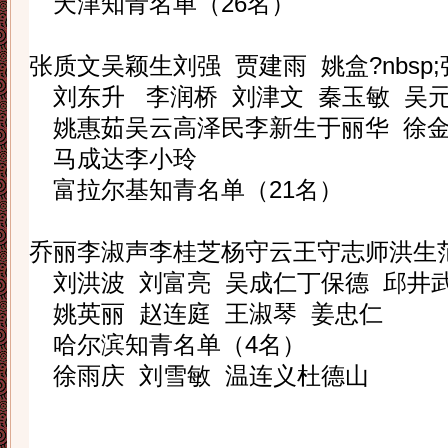
天津知青名单（
26
名）
张质文
吴颖生
刘
强
贾建雨
姚盒
?nbsp;
刘东升
李润桥
刘津文
秦玉敏
吴
姚惠茹
吴
云
高泽民
李新生
于丽华
徐
马成达
李小玲
富拉尔基知青名单（
21
名）
乔
丽
李淑声
李桂芝
杨守云
王守志
师洪生
刘洪波
刘富亮
吴成仁
丁保德
邱井
姚英丽
赵连庭
王淑琴
姜忠仁
哈尔滨知青名单（
4
名）
徐雨庆
刘雪敏
温连义
杜德山