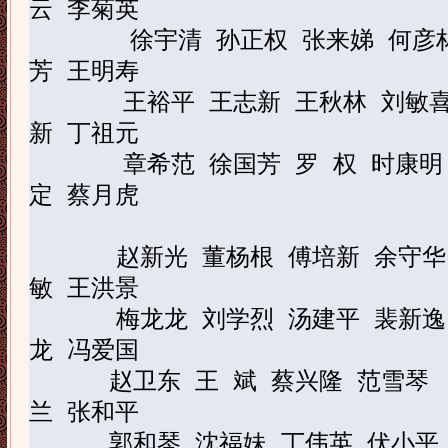
云
李菊英
徐宇清
孙正权
张来娣
何彦
芳
王明寿
王裕平
王志新
王秋林
刘敏
新
丁祖元
章希范
徐国芳
罗
权
时康明
定
蔡月虎
赵新光
董杨根
傅培新
余守华
敏
王洪景
梅龙龙
刘学烈
汤建平
裴新逸
龙
冯爱国
赵卫东
王
斌
蔡兴隆
范雪琴
兰
张和平
郭和琴
沈福妹
丁伟英
伏小平