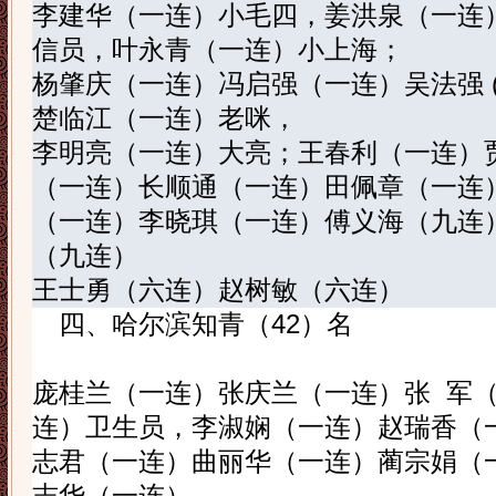
李建华（一连）小毛四，姜洪泉（一连
信员，叶永青（一连）小上海；
杨肇庆（一连）冯启强（一连）吴法强
楚临江（一连）老咪，
李明亮（一连）大亮；王春利（一连）
（一连）长顺通（一连）田佩章（一连
（一连）李晓琪（一连）傅义海（九连
（九连）
王士勇（六连）赵树敏（六连）
四、
哈尔滨知青（
42
）名
庞桂兰（一连）张庆兰（一连）张
军
连）卫生员，李淑娴（一连）赵瑞香（
志君（一连）曲丽华（一连）蔺宗娟（