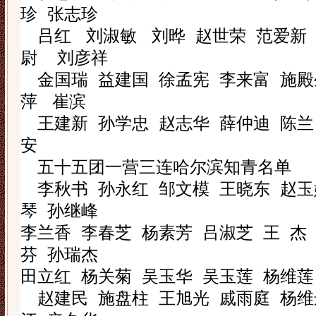
珍
张志珍
吕
红
刘淑敏
刘
晔
赵世荣
范爱新
尉
刘彦祥
金国瑞
益建国
徐孟宪
李来富
施殿
萍
崔
滨
王建新
孙学忠
赵志华
薛仲迪
陈兰
安
五十五团一营三连哈尔滨知青名单
李秋书
孙永红
邹文模
王晓东
赵玉
琴
孙继峰
李兰香
李春芝
杨素芳
吕淑芝
王
杰
芬
孙瑞杰
田立红
杨关菊
吴玉华
吴玉莲
杨维莲
赵建民
施盘柱
王旭光
戚雨庭
杨维