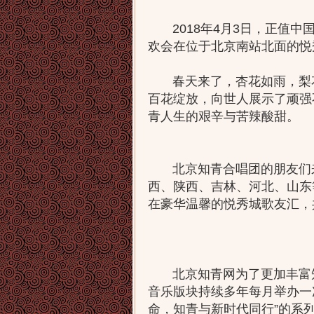
2018年4月3日，正值中
欢会在位于北京南站北面的悦
春天来了，杏花如雨，梨花
百花绽放，向世人展示了顽强
青人生的艰辛与苦辣酸甜。
北京知青合唱团的朋友们来
西、陕西、吉林、河北、山东
在豪华温馨的悦秀城歌友汇，
北京知青网为了更加丰富知
音乐版块持续多年每月举办一次
命，知青与新时代同行”的系