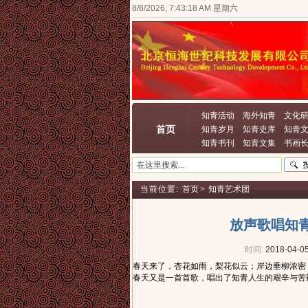
8/8/2026, 7:43:18 AM 星期六
知青活动
海外知青
文化
首页
知青岁月
知青史库
知青
知青书刊
知青文集
书画
当前位置:
首页
>
知青艺术团
放声歌唱知青
时间:
2018-04-05
春天来了，杏花如雨，梨花似云；岸边垂柳浓密
春天又是一首首歌，唱出了知青人生的艰辛与苦