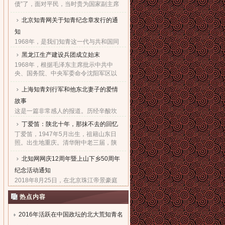
债”了，面对平民，当时贵为国家副主席
的他，几乎90度的庄严一躬，鞠出了习
北京知青网关于知青纪念章发行的通
家父子对天下老百姓的良心！也鞠出了
习仲勋与近平撼人心魄的父......
知
1968年，是我们知青这一代与共和国同
命运共前进的同龄人值得隆重纪念的一
黑龙江生产建设兵团成立始末
年。因为，知青这个在特殊历史时期产
1968年，根据毛泽东主席批示中共中
生的特殊群体，在共和国发展的史册
央、国务院、中央军委命令沈阳军区以
上，以自己的青春、热血和忠......
原东北农垦总局所属农场为基础，组建
上海知青刘行军和他东北妻子的爱情
黑龙江生产建设兵团，在黑龙江省边境
地区执行“屯垦戍边”任务。......
故事
这是一篇非常感人的报道。历经辛酸坎
坷，终于同18年前的爱人生活到了一
丁爱笛：陕北十年，那抹不去的回忆
起，黑龙江省五大连池市女子王亚文和
丁爱笛，1947年5月出生，祖籍山东日
知青刘行军之间的动人爱情故事，演绎
照。出生地重庆。清华附中老三届，陕
了生活版的“小芳的故事”。......
北延川插队十年，做过四年生产队长，
北知网网庆12周年暨上山下乡50周年
四年大队书记兼公社副书记。1978年恢
复高考进入上海工业大学。现......
纪念活动通知
2018年8月25日，在北京珠江帝景豪庭
酒店二楼举办盛大隆重的“庆祝北京知青
热点内容
网成立十二周年暨纪念上山下乡五十周
年文艺联欢会”。热烈欢迎广大知青朋友
参加。...
2016年活跃在中国政坛的北大荒知青名