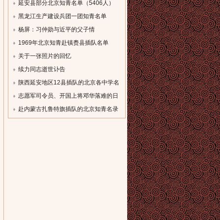
单
延安县部分北京知青名单（5406人）
[field:description
[field:description
黑龙江生产建设兵团一团知青名单
function='cn_substr(@me,80)'/]...
function='cn_substr(@me,80)'/]...
（一）
杨屏：习仲勋与近平的父子情
[field:description
[field:description
1969年北京知青赴镇赉县插队名单
function='cn_substr(@me,80)'/]...
function='cn_substr(@me,80)'/]...
[field:description
关于一张照片的回忆
function='cn_substr(@me,80)'/]...
[field:description
续力同志逝世讣告
function='cn_substr(@me,80)'/]...
[field:description
陕西延安地区12县插队的北京各中学名
function='cn_substr(@me,80)'/]...
录
志愿军司令员、开国上将邓华落难的日
[field:description
子
赴内蒙古扎鲁特旗插队的北京知青名录
function='cn_substr(@me,80)'/]...
[field:description
[field:description
function='cn_substr(@me,80)'/]...
function='cn_substr(@me,80)'/]...