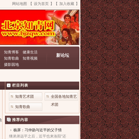
网站地图
【
设为首页
】【
加入收藏
】
资
知青博客
健康生活
新论坛
动
知青歌曲
知青视频
栏
摄影园地
栏目列表
知青艺术团
全国各地知青艺
术团
知青歌曲
推荐内容
的
杨屏：习仲勋与近平的父子情
继弟弟远平之后，近平也来洛阳“还