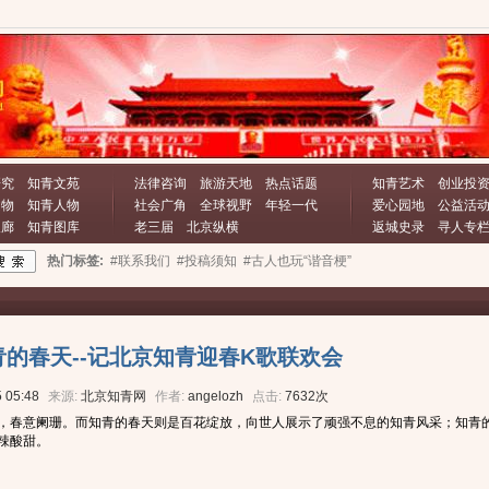
研究
知青文苑
法律咨询
旅游天地
热点话题
知青艺术
创业投
文物
知青人物
社会广角
全球视野
年轻一代
爱心园地
公益活
长廊
知青图库
老三届
北京纵横
返城史录
寻人专
热门标签:
#联系我们
#投稿须知
#古人也玩“谐音梗”
的春天--记北京知青迎春K歌联欢会
 05:48
来源:
北京知青网
作者:
angelozh
点击:
7632次
，春意阑珊。而知青的春天则是百花绽放，向世人展示了顽强不息的知青风采；知青
辣酸甜。