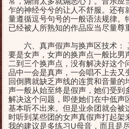
常，煽情太多就煽恶心了。音乐应
乍的神经兮兮的让人不舒服。还有
量遵循逗号句号的一般语法规律。
已经被人所熟知的作品应当尽量尊
六、真声假声与换声区技术： 
要是女声，女声的换声点一般比男
二到三个换声点，没有解决好这个
品中一会是真声，一会唱不上去又
回倒腾就缺乏声线的连贯和音量的
声一般从始至终是假声，她们受到
解决这个问题，即使她们在中低声
基本听不出来。但是业余团就会被
时听到某些团的女声真假声打起架
我的建议是多练习U母音，而且是