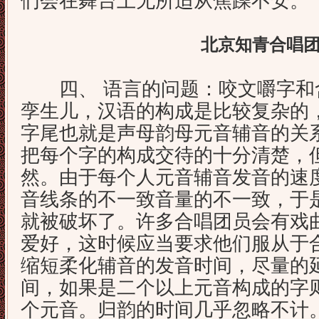
们会在舞台上无所适从焦躁不安。
北京知青合唱
四、 语言的问题：咬文嚼字和
孪生儿，汉语的构成是比较复杂的
字尾也就是声母韵母元音辅音的关
把每个字的构成交待的十分清楚，
然。由于每个人元音辅音发音的速
音线条的不一致音量的不一致，于
就被破坏了。许多合唱团员会有戏
爱好，这时候应当要求他们服从于
缩短柔化辅音的发音时间，尽量的
间，如果是二个以上元音构成的字
个元音。归韵的时间几乎忽略不计