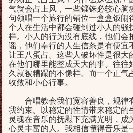
气就会占上风，一些锱铢必较心胸
句领唱一个旅行的铺位一盒盒饭闹
个人在生活中都会碰到过小人的骚
样。小人的行为没有底线，他们会
谣，他们奉行的人生信条是有便宜
让王八蛋占。这些人破坏性是很大
在他们哪里能整成天大的事。往往
久就被糟蹋的不像样。而一个正气
收敛和小心
合唱教会我们宽容善良，规律有
我约束。以稳定的性情带来稳定的
灵魂在音乐的抚慰下充满光明，成
心灵丰富的人。我相信懂得音乐是