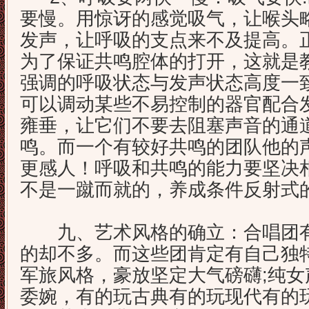
要慢。用惊讶的感觉吸气，让喉头
发声，让呼吸的支点来不及提高。
为了保证共鸣腔体的打开，这就是
强调的呼吸状态与发声状态高度一
可以调动某些不易控制的器官配合
雍垂，让它们不要去阻塞声音的通
鸣。而一个有较好共鸣的团队他的
更感人！呼吸和共鸣的能力要坚决
不是一蹴而就的，养成条件反射式
九、艺术风格的确立：合唱团有
的却不多。而这些团肯定有自己独
军旅风格，豪放坚定大气磅礴;纯
委婉，有的玩古典有的玩现代有的