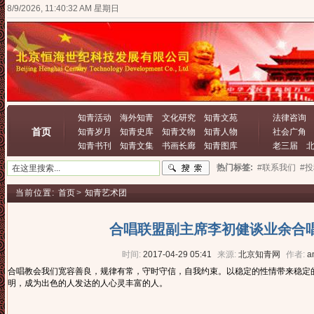
8/9/2026, 11:40:33 AM 星期日
知青活动
海外知青
文化研究
知青文苑
法律咨询
首页
知青岁月
知青史库
知青文物
知青人物
社会广角
知青书刊
知青文集
书画长廊
知青图库
老三届
热门标签:
#联系我们
#
当前位置:
首页
>
知青艺术团
合唱联盟副主席李初健谈业余合
时间:
2017-04-29 05:41
来源:
北京知青网
作者:
a
合唱教会我们宽容善良，规律有常，守时守信，自我约束。以稳定的性情带来稳定
明，成为出色的人发达的人心灵丰富的人。