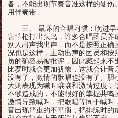
备，不能出现节奏音准这样的硬伤
用伴奏带。
三、 最坏的合唱习惯：晚进早
害怕枪打出头鸟，许多合唱团员养
别人出声我出声，而不是按照正确
况也是这样，主动出声的团员和按
员的确容易被批评，因此藏起来不
比赛时就会更加犹豫，这就会让音
没有了，激情的歌唱也没有了。胆
大则表现为喊叫嚷嚷和激情过度，
不够造成的，不能很好的掌握共鸣
激情导致喊叫，把歌唱等同于喊叫
音出现严重的不平衡，把排练时的