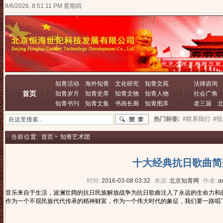
8/6/2026, 8:51:12 PM 星期四
知青活动
海外知青
文化研究
知青文苑
法律咨询
首页
知青岁月
知青史库
知青文物
知青人物
社会广角
知青书刊
知青文集
书画长廊
知青图库
老三届
热门标签:
#联系我们
#
当前位置:
首页
>
知青艺术团
十大经典抗日歌曲简
时间:
2016-03-08 03:32
来源:
北京知青网
作者:
a
音乐来自于生活，波澜壮阔的抗日民族解放战争为抗日歌曲注入了永远的生命力和
作为一个不屈民族代代传承的精神财富，作为一个伟大时代的象征，我们要一路唱