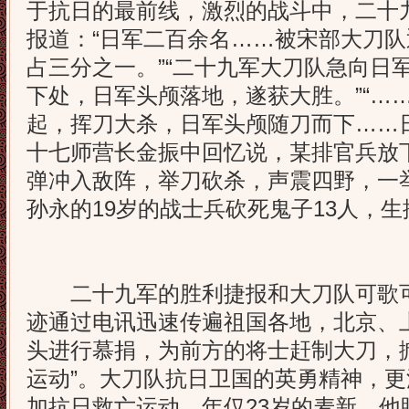
于抗日的最前线，激烈的战斗中，二十
报道：“日军二百余名……被宋部大刀
占三分之一。”“二十九军大刀队急向日
下处，日军头颅落地，遂获大胜。”“…
起，挥刀大杀，日军头颅随刀而下……
十七师营长金振中回忆说，某排官兵放
弹冲入敌阵，举刀砍杀，声震四野，一
孙永的19岁的战士兵砍死鬼子13人，
二十九军的胜利捷报和大刀队可歌可
迹通过电讯迅速传遍祖国各地，北京、
头进行慕捐，为前方的将士赶制大刀，
运动”。大刀队抗日卫国的英勇精神，
加抗日救亡运动、年仅23岁的麦新。他