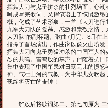
挥舞大刀与鬼子拼杀的壮烈场面，心潮
呵成写完歌词，又挥笔谱上了慷慨激昂
概，化成了艺术形象，一首《大刀进行
九军大刀队的爱慕、感激和崇敬之情，
大刀队”的副标题。歌曲7月完、8月在
指挥了首场演出，作曲家以像火山喷发
挥舞大刀向鬼子勇猛冲杀的中国军人的
烈的共鸣。雷鸣般的掌声，伴随着抗日
集中表现了中国军民对日寇无比的愤怒
神、气壮山河的气概，为中华儿女吹起
寇终将灭亡的丧钟！
解放后将歌词第二、第七句原为“二十