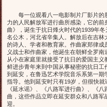
每一位观看八一电影制片厂影片的朋
力的人民解放军进行曲所感染，它的前
曲》，诞生于抗日烽火时代的1939年
名公木，河北省辛集人。解放后在吉林
的诗人、学者和教育家。作曲家郑律成
义战士和作曲家，他诞生在朝鲜全罗南
从小在家庭里就接受了抗日的爱国主义教
鲜进步青年来到中国从事秘密的抗日工作。
到延安，在鲁迅艺术学院音乐系第一期学
指导。他到延安时只有19岁，但很快就
《延水谣》、《八路军进行曲》、《八
曲，这些作品立即在延安群众和八路军
迎。