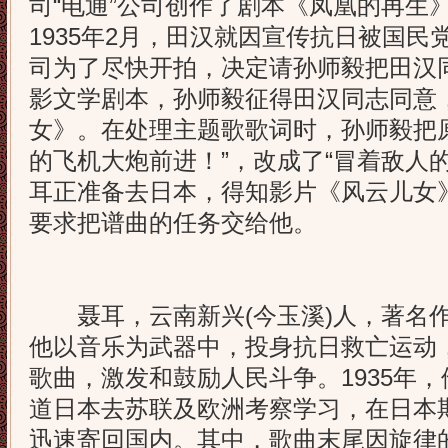
司“电通”公司创作了剧本《凤凰的再生
1935年2月，田汉就因宣传抗日被国民
司为了尽快开拍，决定请孙师毅把田汉
影文学剧本，孙师毅征得田汉同志同意
女》。在处理主题歌歌词时，孙师毅把
的飞机大炮前进！”，改成了“冒着敌人
耳正准备去日本，得知影片《风云儿女
要求把谱曲的任务交给他。
聂耳，云南新兴(今玉溪)人，著名作
他以音乐为武器中，投身抗日救亡运动
歌曲，激发和鼓励人民斗争。1935年
道日本去苏联及欧洲考察学习，在日本
迅速寄回国内。其中，歌曲末尾因旋律