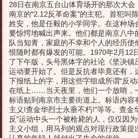
28日在南京五台山体育场开的那次大会
南京的“2.12反革命案”的主犯。首犯
姓安，他是任毅的小学同学。在这种场
要惊愕地喊出声来。他们都是南京八中
队当知青，家庭的不幸和个人的经历使
恨随时都有爆发的可能。1970年2月1
了下午版，头号黑体字的社论《坚决镇
运动要开始了。但是反抗者毕竟还有，
下报纸上的字，用这些字组成所谓“反动
在纸上……当天夜里，他们一个放哨，一
标语贴到南京市主要街道上。标语内容
主义!查金华烈士永垂不朽!”等等。查金
反”运动中头一个被枪毙的人，仅仅因
主义小组，用马列的观点对现行政策提