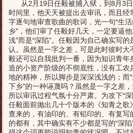
从2月19日任毅被捕入狱，到8月3日
时间里，他天天被提出去审讯，而且经
字逐句地审查歌曲的歌词，光一句“生
乡”，他们审了任毅好几天，一定要逼他
浅”而是“深陷”。任毅因为自己确实写的
认。虽然是一字之差，可是此时彼时大不
毅还可以自我批判一番，因为知识青年
造的小资产阶级的不彻底性，没有工农
地的精神，所以脚步是深深浅浅的；而“
下乡”的一种诬蔑吗？虽然是一字之差
所以审讯过程气氛十分严肃。为攻下“深
任毅面前抛出几十个版本的《知青之歌
查来的，有油印的、有铅印的、有复写
的都有，其中确实有不少都是写的“深陷
得这个词更能说明知青的状况吧，不过