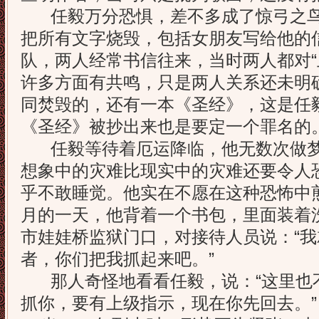
任毅万分恐惧，差不多成了惊弓之鸟
把所有文字烧毁，包括女朋友写给他的
队，两人经常书信往来，当时两人都对“
许多方面有共鸣，只是两人关系还未明
同焚毁的，还有一本《圣经》，这是任
《圣经》被抄出来也是要定一个罪名的
任毅等待着厄运降临，他无数次做梦
想象中的灾难比现实中的灾难还要令人
乎不敢睡觉。他实在不愿在这种恐怖中煎熬
月的一天，他背着一个书包，里面装着
市娃娃桥监狱门口，对接待人员说：“
者，你们把我抓起来吧。”
那人奇怪地看看任毅，说：“这里也
抓你，要有上级指示，现在你先回去。”