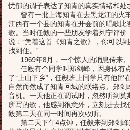
忧郁的调子表达了知青的真实情绪和处
曾有一批上海知青在去黑龙江的火车
江西有一个县的知青在开会前的唱歌比
歌。当时任毅的一些朋友学着列宁评价
说：“凭着这首《知青之歌》，你可以
找到住。”
1969年8月，一个惊人的消息传来。
任毅有个同学叫郑剑峰，因身体有点
了“上山下乡”，任毅班上同学只有他留
自然而然成了知青回城的联络点。郑剑
音机。一天他正在调试时，忽然听到莫
所写的歌，他感到很意外，立刻赶去找
毅第二天在同一时间再次收听。
第二天下午4点钟，任毅来到郑剑峰