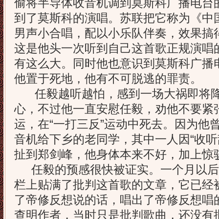
偷将半导体收音机调到莫斯科广播电台
到了莫斯科的演唱。苏联把它称为《中
男声小合唱，配以小乐队伴奏，效果搞
这是他头一次听到自己这首歌正规演唱
有这么大。同时他也意识到莫斯科广播
他置于死地，他有不可脱逃的罪责。
任毅越听越怕，感到一场大祸即将降
心，不过他一直安慰任毅，劝他不要紧
运，在“一打三反”运动中死去。因为他
音机给下乡的老同学，其中一人因“收听
扯到郑剑峰，他身体本来不好，加上惊
任毅的预感很快被证实。一个月以后
栏上贴满了批判这首歌的文章，它已经
了帝修反想说的话，唱出了帝修反想唱
查明作者，当时只是批判歌曲，还没有