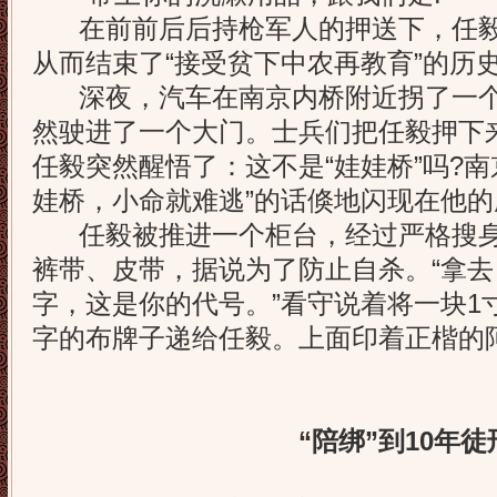
在前前后后持枪军人的押送下，任毅
从而结束了“接受贫下中农再教育”的历
深夜，汽车在南京内桥附近拐了一个
然驶进了一个大门。士兵们把任毅押下
任毅突然醒悟了：这不是“娃娃桥”吗?南
娃桥，小命就难逃”的话倏地闪现在他的
任毅被推进一个柜台，经过严格搜身
裤带、皮带，据说为了防止自杀。“拿
字，这是你的代号。”看守说着将一块1
字的布牌子递给任毅。上面印着正楷的阿
“陪绑”到10年徒