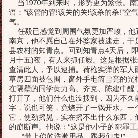
当1970年到来时，形势更为紧张。
语：“该管的管!该关的关!该杀的杀!”
气。
任毅已感觉到周围气氛更加严峻，他
南京，他不愿自己在外婆家被逮走，于
县农村的知青点。回到知青点4天后，即19
月十五)夜，有人来抓任毅。这是根据
查清此人，予以逮捕。荷枪实弹的军人
草房四面被包围，窗外手电筒雪亮的光
在隔壁的同学黄力高、齐克、陈建中醒
打开了，他们什么也没搜到，因为不久
字，说也可笑，竟烧开了一锅开水。一
它，使劲摇晃，实在摇不出什么东西，
的崩断声。他说：“这是他小子的犯罪工
“带上你的洗漱用品，跟我们走!”