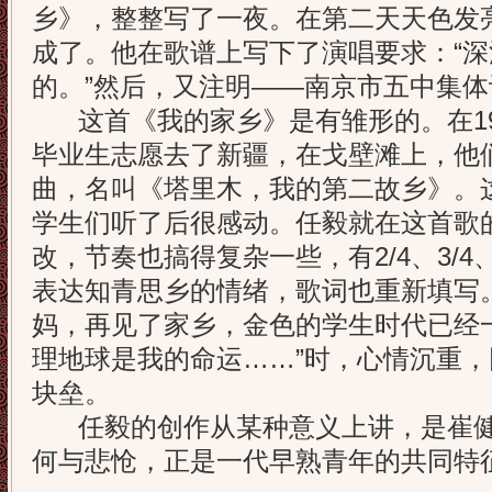
乡》，整整写了一夜。在第二天天色发
成了。他在歌谱上写下了演唱要求：“
的。”然后，又注明——南京市五中集体
这首《我的家乡》是有雏形的。在19
毕业生志愿去了新疆，在戈壁滩上，他
曲，名叫《塔里木，我的第二故乡》。
学生们听了后很感动。任毅就在这首歌
改，节奏也搞得复杂一些，有2/4、3/4
表达知青思乡的情绪，歌词也重新填写
妈，再见了家乡，金色的学生时代已经
理地球是我的命运……”时，心情沉重
块垒。
任毅的创作从某种意义上讲，是崔健
何与悲怆，正是一代早熟青年的共同特