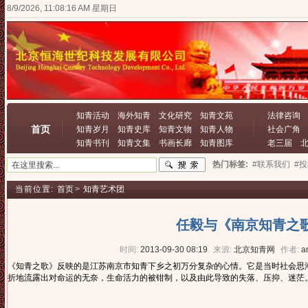
8/9/2026, 11:08:17 AM 星期日
知青活动
海外知青
文化研究
知青文苑
法律咨询
首页
知青岁月
知青史库
知青文物
知青人物
社会广角
知青书刊
知青文集
书画长廊
知青图库
老三届
热门标签:
#联系我们
#
当前位置:
首页
>
知青艺术团
任毅与《南京知青之
时间:
2013-09-30 08:19
来源:
北京知青网
作者:
a
《知青之歌》反映的是江苏南京市知青下乡之初万分复杂的心情。它是当时社会思
折地流露出对命运的无奈，生命活力的被钳制，以及由此导致的失落、压抑、迷茫。