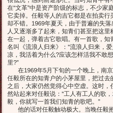
很低沉，感到前途渺茫。当时知青中有
在“文革”中是资产阶级的标志，不少家
它卖掉。任毅等人的吉它都是在拍卖行
却不错。1969年夏天，由于普遍的失
人又逐渐多了起来，知青们甚至把这里称
在一起，弹着吉它歌唱。有一首歌，知
名叫《流浪人归来》：“流浪人归来，
凉，我活着为什么?应该怎样活我不敢
里?”
在1969年5月下旬的一个晚上，南
任毅所在的知青户的小茅屋里，把过去
之后，大家仍然觉得心中空虚。这时，
然站起来对任毅说：“工人有工人的歌
毅，你就写一首我们知青的歌吧。”
他的话对任毅触动极大。当晚任毅抱