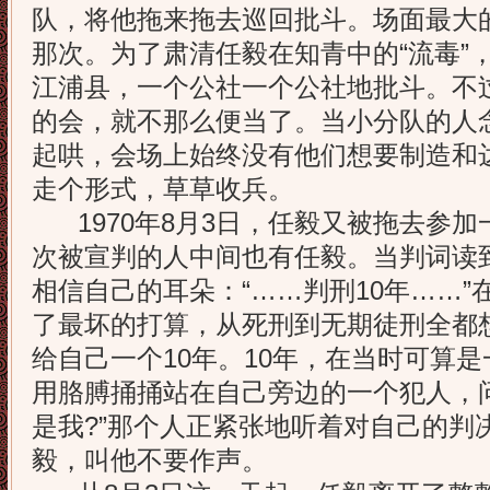
队，将他拖来拖去巡回批斗。场面最大
那次。为了肃清任毅在知青中的“流毒”
江浦县，一个公社一个公社地批斗。不
的会，就不那么便当了。当小分队的人
起哄，会场上始终没有他们想要制造和
走个形式，草草收兵。
1970年8月3日，任毅又被拖去参加
次被宣判的人中间也有任毅。当判词读
相信自己的耳朵：“……判刑10年……
了最坏的打算，从死刑到无期徒刑全都
给自己一个10年。10年，在当时可算
用胳膊捅捅站在自己旁边的一个犯人，问
是我?”那个人正紧张地听着对自己的判
毅，叫他不要作声。