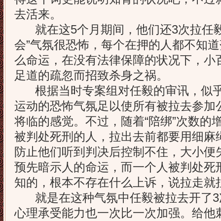
去活来。
就在这5个月期间，他们还3次拉任毅“
会”气氛很恐怖，每个在押的人都不知
么命运，在没有法律保障的状况下，小
足道的疏忽而招致杀身之祸。
根据当时专案组对任毅的审讯，似乎
运动的恐怖气氛足以使所有被拉去参加
将临的感觉。不过，随着“陪绑”次数的
被判处死刑的人，拉出去前都要用细麻
防止他们听到判决后控制不住，大小便
预先暗示人的命运，而一个人被判处死
知的，根本不存在什么上诉，说拉走就
就是在这种气氛中任毅被拉去开了3次
心理承受能力也一次比一次加强。给他刺