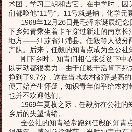
术团，学习二胡和吉它。在中学时，因
们都唤他“11号”。11号就是钠，化学
1968年12月26日是毛泽东诞辰纪
下乡知青乘坐着卡车穿过新建的南京长
地方——江苏省江浦县。任毅等人被分
产队。后来，任毅的知青点成为全公社
刚下乡时，知青们相信接受贫下中农
以劳动都很卖力。由于任毅干活肯下死
挣到了9.7分，这在当地农村都算是高
便开始产生怀疑，知识青年似乎给农村
也并不欢迎他们。
1969年夏收之际，任毅所在公社的
乡后的失望情绪。
全公社的知青经常跑到任毅的知青点