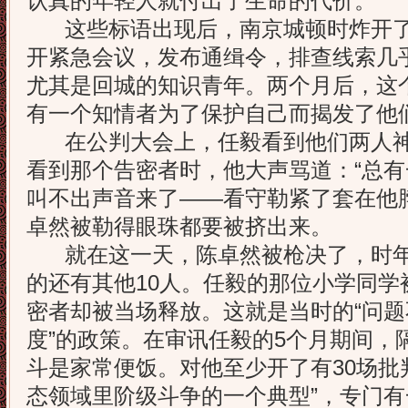
认真的年轻人就付出了生命的代价。
这些标语出现后，南京城顿时炸开了
开紧急会议，发布通缉令，排查线索几
尤其是回城的知识青年。两个月后，这
有一个知情者为了保护自己而揭发了他
在公判大会上，任毅看到他们两人神
看到那个告密者时，他大声骂道：“总有
叫不出声音来了——看守勒紧了套在他
卓然被勒得眼珠都要被挤出来。
就在这一天，陈卓然被枪决了，时年
的还有其他10人。任毅的那位小学同学
密者却被当场释放。这就是当时的“问
度”的政策。在审讯任毅的5个月期间，
斗是家常便饭。对他至少开了有30场批
态领域里阶级斗争的一个典型”，专门