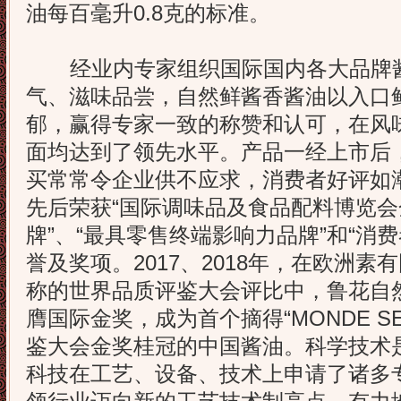
油每百毫升0.8克的标准。
经业内专家组织国际国内各大品牌酱
气、滋味品尝，自然鲜酱香酱油以入口
郁，赢得专家一致的称赞和认可，在风
面均达到了领先水平。产品一经上市后
买常常令企业供不应求，消费者好评如
先后荣获“国际调味品及食品配料博览会
牌”、“最具零售终端影响力品牌”和“消
誉及奖项。2017、2018年，在欧洲素
称的世界品质评鉴大会评比中，鲁花自
膺国际金奖，成为首个摘得“MONDE SE
鉴大会金奖桂冠的中国酱油。科学技术
科技在工艺、设备、技术上申请了诸多