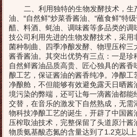
二、利用独特的生物发酵技术，生产
油、“自然鲜”炒菜香酱油、“蘸食鲜”特
醋、料酒、蚝油、调味酱等多品类的调
技公司利用先进的生物发酵技术，采用
菌种制曲、四季净酿发酵、物理压榨三
酱香酱油。其突出优势有三点：一是珍
自然鲜酱油品质高贵、匠心独具的酱香
酿工艺，保证酱油的酱香纯净。净酿工
净酿舱，不但能够有效避免露天日晒酱
境污染的弊端，还可让每一滴酱油都能
交替，在音乐的激发下自然熟成，无需
物科技净酿工艺的诞生，开辟了中国酱
压榨取油技术，完整保留了头道原汁酱
物质氨基酸态氮的含量达到了1.2克以