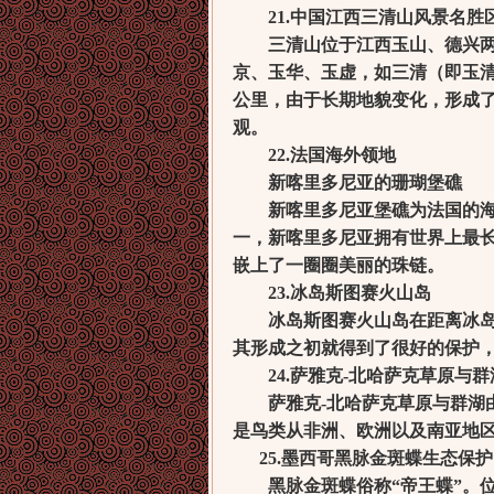
21.中国江西三清山风景名胜
三清山位于江西玉山、德兴两县交
京、玉华、玉虚，如三清（即玉清
公里，由于长期地貌变化，形成
观。
22.法国海外领地
新喀里多尼亚的珊瑚堡礁
新喀里多尼亚堡礁为法国的海外
一，新喀里多尼亚拥有世界上最长
嵌上了一圈圈美丽的珠链。
23.冰岛斯图赛火山岛
冰岛斯图赛火山岛在距离冰岛南部
其形成之初就得到了很好的保护
24.萨雅克-北哈萨克草原与群
萨雅克-北哈萨克草原与群湖由
是鸟类从非洲、欧洲以及南亚地
25.墨西哥黑脉金斑蝶生态保护
黑脉金斑蝶俗称“帝王蝶”。位于墨