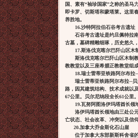
国、素有“袖珍国家”之称的圣马
即卡罗、切斯塔和蒙塔莱。这里
养胜地。
16.沙特阿拉伯石谷考古遗址
石谷考古遗址是约旦佩特拉南部
古墓，墓碑精雕细琢，历史悠久，
17.斯洛伐克喀尔巴阡山区木
斯洛伐克喀尔巴阡山区木制教堂
教教堂以及三座希腊正教教堂组
18.瑞士雷蒂亚铁路阿尔布拉
瑞士雷蒂亚铁路阿尔布拉─贝尔
路，因其建筑结构、技术成就以及
67公里。贝尔尼纳段全长61公里
19.瓦努阿图洛伊玛塔酋长领
洛伊玛塔酋长领地由三处公元1
亡状态、社会改革、冲突以及信
20.加拿大乔金斯化石山崖
位于加拿大东部新斯科舍省的