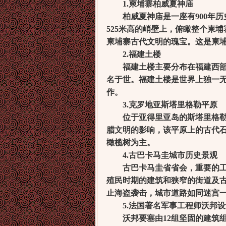
1.柬埔寨柏威夏神庙
柏威夏神庙是一座有900年历史
525米高的峭壁上，俯瞰整个柬
柬埔寨古代文明的瑰宝。这是柬
2.福建土楼
福建土楼主要分布在福建西部和
名于世。福建土楼是世界上独一
作。
3.克罗地亚斯塔里格勒平原
位于亚得里亚岛的斯塔里格勒平
腊文明的影响，该平原上的古代
橄榄树为主。
4.古巴卡马圭城市历史景观
古巴卡马圭省省会，重要的工业
殖民时期的建筑和狭窄的街道及
止海盗袭击，城市道路如同迷宫
5.法国著名军事工程师沃邦设
沃邦要塞由12组坚固的建筑组