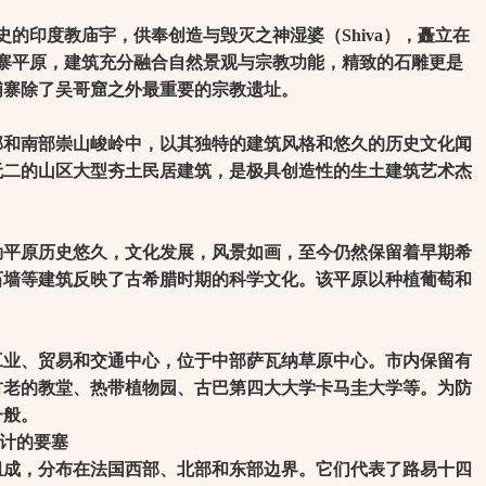
的印度教庙宇，供奉创造与毁灭之神湿婆（Shiva），矗立在
埔寨平原，建筑充分融合自然景观与宗教功能，精致的石雕更是
埔寨除了吴哥窟之外最重要的宗教遗址。
南部崇山峻岭中，以其独特的建筑风格和悠久的历史文化闻
无二的山区大型夯土民居建筑，是极具创造性的生土建筑艺术杰
原历史悠久，文化发展，风景如画，至今仍然保留着早期希
石墙等建筑反映了古希腊时期的科学文化。该平原以种植葡萄和
、贸易和交通中心，位于中部萨瓦纳草原中心。市内保留有
古老的教堂、热带植物园、古巴第四大大学卡马圭大学等。为防
一般。
计的要塞
成，分布在法国西部、北部和东部边界。它们代表了路易十四