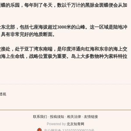
斑蝶的乐园，每年到了冬天，数以千万计的黑脉金斑蝶便会从加
北部，包括七座海拔超过3000米的山峰。这一区域是陆地冲
，具有非常完好的地质断面。
处，处于亚丁湾东南端，是印度洋通向红海和东非的海上交
的海上生命线，战略位置极为重要。岛上大多数物种为索科特拉
透视
联系我们
-
投稿须知
-
相关法律
-
友情链接
Powered by
北京知青网
京公网安备 11010202009210号