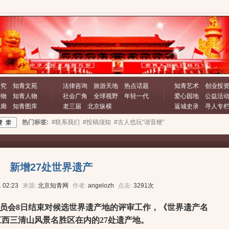
研究
知青文苑
法律咨询
旅游天地
热点话题
知青艺术
创业投
文物
知青人物
社会广角
全球视野
年轻一代
爱心园地
公益活
长廊
知青图库
老三届
北京纵横
返城史录
寻人专
热门标签:
#联系我们
#投稿须知
#古人也玩“谐音梗”
新增27处世界遗产
 02:23
来源:
北京知青网
作者:
angelozh
点击:
3291次
会8日结束对候选世界遗产地的评审工作，《世界遗产名
江西三清山风景名胜区在内的27处遗产地。