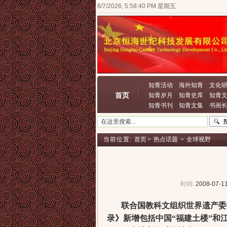
8/7/2026, 5:58:41 PM 星期五
知青活动
海外知青
文化
首页
知青岁月
知青史库
知青
知青书刊
知青文集
书画
当前位置:
首页
>
热点话题
>
全球视野
时间:
2008-07-11
联合国教科文组织世界遗产委员
录》新增包括中国“福建土楼”和