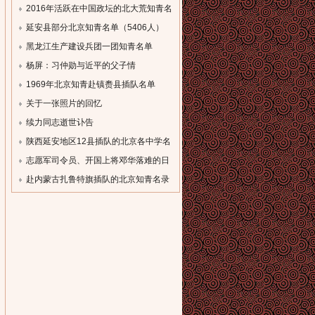
参加。...
2016年活跃在中国政坛的北大荒知青名
单
延安县部分北京知青名单（5406人）
[field:description
[field:description
黑龙江生产建设兵团一团知青名单
function='cn_substr(@me,80)'/]...
function='cn_substr(@me,80)'/]...
（一）
杨屏：习仲勋与近平的父子情
[field:description
[field:description
1969年北京知青赴镇赉县插队名单
function='cn_substr(@me,80)'/]...
function='cn_substr(@me,80)'/]...
[field:description
关于一张照片的回忆
function='cn_substr(@me,80)'/]...
[field:description
续力同志逝世讣告
function='cn_substr(@me,80)'/]...
[field:description
陕西延安地区12县插队的北京各中学名
function='cn_substr(@me,80)'/]...
录
志愿军司令员、开国上将邓华落难的日
[field:description
子
赴内蒙古扎鲁特旗插队的北京知青名录
function='cn_substr(@me,80)'/]...
[field:description
[field:description
function='cn_substr(@me,80)'/]...
function='cn_substr(@me,80)'/]...