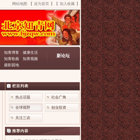
网站地图
【
设为首页
】【
加入收藏
】
资
知青博客
健康生活
新论坛
动
知青歌曲
知青视频
栏
摄影园地
栏目列表
热点话题
社会广角
全球视野
创业投资
关注三农
推荐内容