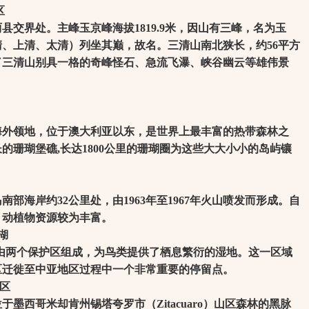
区
界处。主峰玉京峰海拔1819.9米，因山有三峰，名为玉
、上清、太清）列坐其巅，故名。三清山南北狭长，约56平方
了三清山别具一格的奇峰怪石、急流飞瀑、峡谷幽云等雄伟景
领地，位于澳大利亚以东，是世界上最丰富的热带森林之
的珊瑚堡礁,长达1800公里的珊瑚圈为这些大大小小的岛屿镶
海岸约32公里处，由1963年至1967年火山喷发而形成。自
，动植物资源较为丰富。
湖
两个保护区组成，为鸟类提供了栖息繁衍的湿地。这一区域
区迁徙至中亚地区过程中一个非常重要的停留点。
区
西哥米却肯州锡塔夸罗市（Zitacuaro）山区森林的黑脉