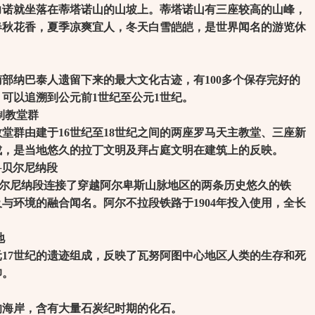
力诺就坐落在蒂塔诺山的山坡上。蒂塔诺山有三座较高的山峰，
春秋花香，夏季凉爽宜人，冬天白雪皑皑，是世界闻名的游览休
纳巴泰人遗留下来的最大文化古迹，有100多个保存完好的
可以追溯到公元前1世纪至公元1世纪。
制教堂群
群由建于16世纪至18世纪之间的两座罗马天主教堂、三座新
成，是当地悠久的拉丁文明及拜占庭文明在建筑上的反映。
─贝尔尼纳段
尼纳段连接了穿越阿尔卑斯山脉地区的两条历史悠久的铁
与环境的融合闻名。阿尔不拉段铁路于1904年投入使用，全长
。
地
7世纪的遗迹组成，反映了瓦努阿图中心地区人类的生存和死
仰。
海岸，含有大量石炭纪时期的化石。