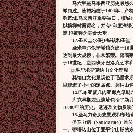
马六甲是马来西亚历史最悠久的
城而过。该城始建于1403年，
称槟城,马来西亚重要港口，槟城
以槟榔树而得名，并有“印度洋绿
迹,也被称为美食天堂。
12.圣米圭尔保护城镇和圣堂
圣米圭尔保护城镇兴建于16世
达到最大规模，非常繁荣。随着
于18世纪，是西班牙巴洛克艺术
13.毛里求斯莫纳山文化景观
莫纳山文化景观位于毛里求斯西
里建造了小小的定居点。莫纳山
14.巴布亚新几内亚库克早期
库克早期农业遗址包括了新几内
10000年的历史。遗迹及文物反
15.圣马力诺历史景观和蒂塔
圣马力诺（SanMarino）
一。蒂塔诺山位于亚平宁山脉的东