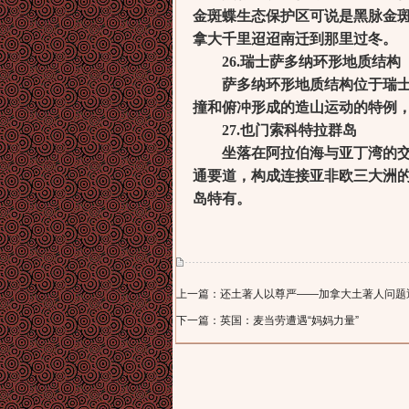
金斑蝶生态保护区可说是黑脉金
拿大千里迢迢南迁到那里过冬。
26.瑞士萨多纳环形地质结构
萨多纳环形地质结构位于瑞士东
撞和俯冲形成的造山运动的特例
27.也门索科特拉群岛
坐落在阿拉伯海与亚丁湾的交接
通要道，构成连接亚非欧三大洲
岛特有。
上一篇：还土著人以尊严——加拿大土著人问题
下一篇：英国：麦当劳遭遇“妈妈力量”