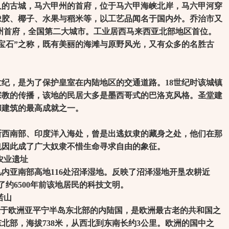
古城，马六甲州的首府，位于马六甲海峡北岸，马六甲河穿
产橡胶、椰子、水果与稻米等，以工艺品闻名于国内外。乔治市又
州首府，全国第二大城市。工业居西马来西亚北部地区首位。
宝石”之称，既有美丽的海滩与原野风光，又有众多的名胜古
纪，是为了保护皇室在内陆地区的交通道路。18世纪时该城镇
宗教的传播，该地的民居大多是墨西哥式的巴洛克风格。圣堂建
和建筑的最高成就之一。
南部、印度洋入海处，曾是出逃奴隶的藏身之处，他们在那
也因此成了广大奴隶不惜生命寻求自由的象征。
农业遗址
亚南部高地116处沼泽湿地。反映了沼泽湿地开垦农耕近
映了约6500年前该地居民的科技文明。
诺山
是位于欧洲亚平宁半岛东北部的内陆国，是欧洲最古老的共和国之
北部，海拔738米，从西北到东南长约3公里。欧洲的国中之