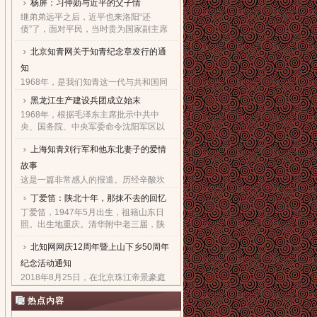
杨屏：习仲勋与近平的父子情
继弟弟远平之后，近平也来洛阳“还
债”了，面对平民，当时贵为国家副主席
的他，几乎90度的庄严一躬，鞠出了习
北京知青网关于知青纪念章发行的通
家父子对天下老百姓的良心！也鞠出了
习仲勋与近平撼人心魄的父......
知
1968年，是我们知青这一代与共和国同
命运共前进的同龄人值得隆重纪念的一
黑龙江生产建设兵团成立始末
年。因为，知青这个在特殊历史时期产
1968年，根据毛泽东主席批示中共中
生的特殊群体，在共和国发展的史册
央、国务院、中央军委命令沈阳军区以
上，以自己的青春、热血和忠......
原东北农垦总局所属农场为基础，组建
上海知青刘行军和他东北妻子的爱情
黑龙江生产建设兵团，在黑龙江省边境
地区执行“屯垦戍边”任务。......
故事
这是一篇非常感人的报道。历经辛酸坎
坷，终于同18年前的爱人生活到了一
丁爱笛：陕北十年，那抹不去的回忆
起，黑龙江省五大连池市女子王亚文和
丁爱笛，1947年5月出生，祖籍山东日
知青刘行军之间的动人爱情故事，演绎
照。出生地重庆。清华附中老三届，陕
了生活版的“小芳的故事”。......
北延川插队十年，做过四年生产队长，
北知网网庆12周年暨上山下乡50周年
四年大队书记兼公社副书记。1978年恢
复高考进入上海工业大学。现......
纪念活动通知
2018年8月25日，在北京珠江帝景豪庭
酒店二楼举办盛大隆重的“庆祝北京知青
热点内容
网成立十二周年暨纪念上山下乡五十周
年文艺联欢会”。热烈欢迎广大知青朋友