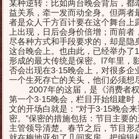
某种逆转：比如两台晚会背后，都
益关系，牵一发而动全身。但两者
者是众人千方百计要在这个舞台上
上出现，日后会身价倍增；而
前者
尽各种方式和手段要求的，却是隐
这台晚会上。也由此，已经举办了17
形成的最大传统是保密。l7年里，
否会出现在3·15晚会上，对很多
一个生死存亡的关头，他们必须想
2007年的这届，是《消费者权
第一个3·15晚会，栏目开始组建
文的开场白就是：“对于3·15晚会
密。”保密的措施包括：节目主要
主管领导清楚。春节之后，节目形
就在梅地亚包了几间客房，把编辑