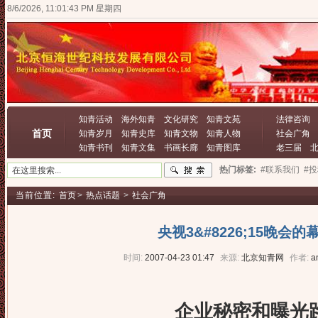
8/6/2026, 11:01:44 PM 星期四
知青活动
海外知青
文化研究
知青文苑
法律咨询
首页
知青岁月
知青史库
知青文物
知青人物
社会广角
知青书刊
知青文集
书画长廊
知青图库
老三届
热门标签:
#联系我们
#
当前位置:
首页
>
热点话题
>
社会广角
央视3&#8226;15晚会
时间:
2007-04-23 01:47
来源:
北京知青网
作者:
a
企业秘密和曝光