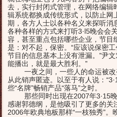
去，实行封闭式管理，在网络编辑
辑系统都换成传统形式，以防止网上
期，各方
人士以各种名义来探听消
各种各样的方式来打听3·l5晚会
容，甚至重点包括哪些企业，节目
是：对不起，保密。“应该说保密
节目的信息基本上没有泄漏。”尹文
能播出，就是最大胜利。”
一夜之间，一些人的命运被改变
从此销声匿迹。以至于有人说：“3·
些“名牌”畅销产品“落马”之时。
那些同时出现在2007年3·15
感谢郭德纲，是他吸引了更多的关
2006年欧典地板那样“一枝独秀”