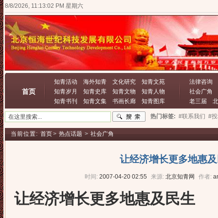
8/8/2026, 11:13:03 PM 星期六
知青活动
海外知青
文化研究
知青文苑
法律咨询
首页
知青岁月
知青史库
知青文物
知青人物
社会广角
知青书刊
知青文集
书画长廊
知青图库
老三届
热门标签:
#联系我们
#
当前位置:
首页
>
热点话题
>
社会广角
让经济增长更多地惠及
时间:
2007-04-20 02:55
来源:
北京知青网
作者:
a
让经济增长更多地惠及民生