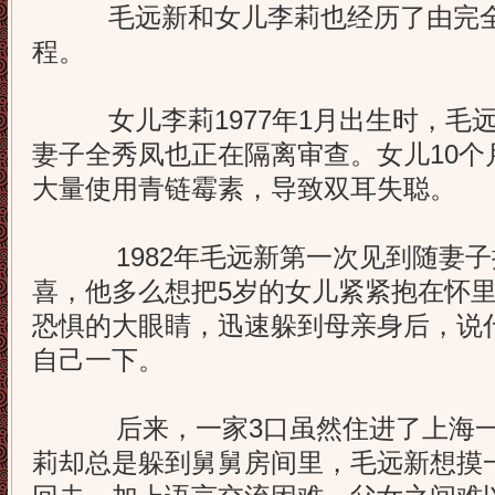
毛远新和女儿李莉也经历了由完全
程。
女儿李莉1977年1月出生时，毛远
妻子全秀凤也正在隔离审查。女儿10个
大量使用青链霉素，导致双耳失聪。
1982年毛远新第一次见到随妻子
喜，他多么想把5岁的女儿紧紧抱在怀
恐惧的大眼睛，迅速躲到母亲身后，说
自己一下。
后来，一家3口虽然住进了上海一间
莉却总是躲到舅舅房间里，毛远新想摸