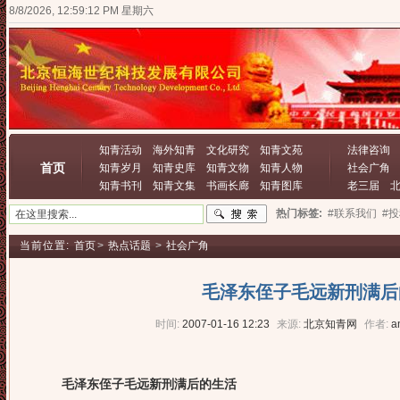
8/8/2026, 12:59:13 PM 星期六
知青活动
海外知青
文化研究
知青文苑
法律咨询
首页
知青岁月
知青史库
知青文物
知青人物
社会广角
知青书刊
知青文集
书画长廊
知青图库
老三届
热门标签:
#联系我们
#
当前位置:
首页
>
热点话题
>
社会广角
毛泽东侄子毛远新刑满后
时间:
2007-01-16 12:23
来源:
北京知青网
作者:
a
毛泽东侄子毛远新刑满后的生活