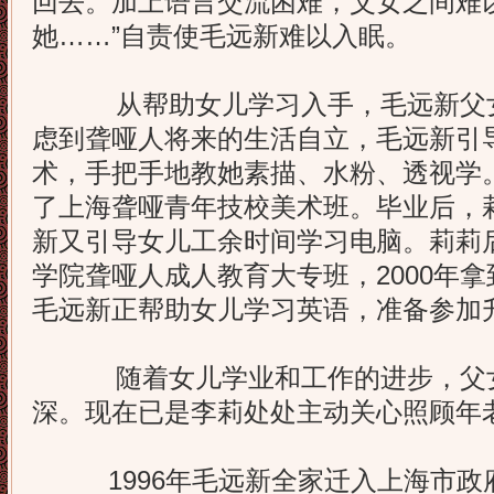
回去。加上语言交流困难，父女之间难
她……”自责使毛远新难以入眠。
从帮助女儿学习入手，毛远新父女
虑到聋哑人将来的生活自立，毛远新引
术，手把手地教她素描、水粉、透视学
了上海聋哑青年技校美术班。毕业后，
新又引导女儿工余时间学习电脑。莉莉
学院聋哑人成人教育大专班，2000年
毛远新正帮助女儿学习英语，准备参加
随着女儿学业和工作的进步，父女
深。现在已是李莉处处主动关心照顾年
1996年毛远新全家迁入上海市政