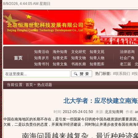
8/9/2026, 4:44:05 AM 星期日
知青活动
海外知青
文化研究
知青文苑
法律咨询
首页
知青岁月
知青史库
知青文物
知青人物
社会广角
知青书刊
知青文集
书画长廊
知青图库
老三届
热门标签:
#联系我们
#
当前位置:
首页
>
热点话题
北大学者：应尽快建立南海
时间:
2012-05-24 01:50
来源:
北京知青网
作者:
a
中国在南海地区的长期不存在，是引发一些国家今日哄抢中国岛礁资源的重要原因
欠账，二是以负责任的态度，开展海洋经济建设，同时制止并逐步改变各国在南海
南海问题越来越复杂，最近种种迹象