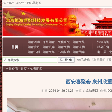
8/7/2026, 3:52:52 PM 星期五
知青活动
海外知青
文化研究
知青文苑
法律咨询
首页
知青岁月
知青史库
知青文物
知青人物
社会广角
知青书刊
知青文集
书画长廊
知青图库
老三届
热门标签:
#联系我们
#
当前位置:
首页
>
知青图库
西安喜聚会 泉州欣
时间:
2024-04-29 04:25
来源:
北京知青网
作者:
DJ