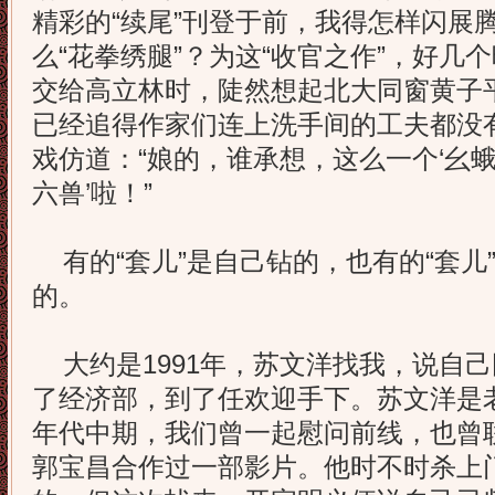
精彩的“续尾”刊登于前，我得怎样闪展
么“花拳绣腿”？为这“收官之作”，好几
交给高立林时，陡然想起北大同窗黄子平
已经追得作家们连上洗手间的工夫都没
戏仿道：“娘的，谁承想，这么一个‘幺蛾
六兽’啦！”
有的“套儿”是自己钻的，也有的“套儿
的。
大约是1991年，苏文洋找我，说自
了经济部，到了任欢迎手下。苏文洋是
年代中期，我们曾一起慰问前线，也曾
郭宝昌合作过一部影片。他时不时杀上