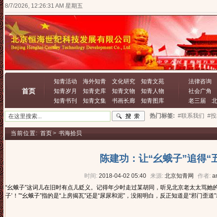
8/7/2026, 12:26:32 AM 星期五
知青活动
海外知青
文化研究
知青文苑
法律咨询
首页
知青岁月
知青史库
知青文物
知青人物
社会广角
知青书刊
知青文集
书画长廊
知青图库
老三届
热门标签:
#联系我们
#
当前位置:
首页
>
书海拾贝
陈建功：让“幺蛾子”追得“
时间:
2018-04-02 05:40
来源:
北京知青网
作者:
a
“幺蛾子”这词儿在旧时有点儿贬义。记得年少时走过某胡同，听见北京老太太骂她的
子’！”“幺蛾子”指的是“上房揭瓦”还是“尿尿和泥”，没闹明白，反正知道是“邪门歪道