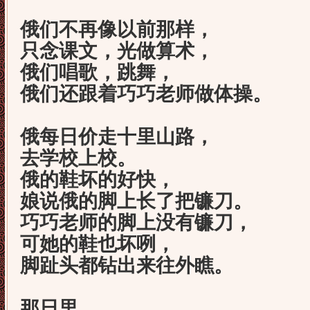
俄们不再像以前那样，
只念课文，光做算术，
俄们唱歌，跳舞，
俄们还跟着巧巧老师做体操。
俄每日价走十里山路，
去学校上校。
俄的鞋坏的好快，
娘说俄的脚上长了把镰刀。
巧巧老师的脚上没有镰刀，
可她的鞋也坏咧，
脚趾头都钻出来往外瞧。
那日里