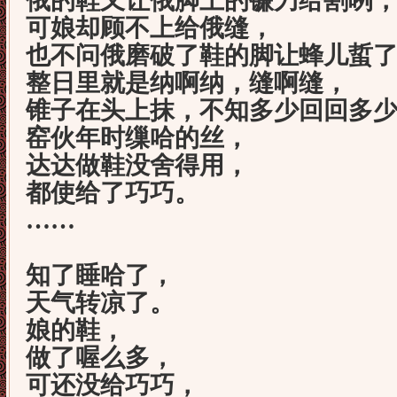
俄的鞋又让俄脚上的镰刀给割咧
可娘却顾不上给俄缝，
也不问俄磨破了鞋的脚让蜂儿蜇
整日里就是纳啊纳，缝啊缝，
锥子在头上抹，不知多少回回多
窑伙年时缫哈的丝，
达达做鞋没舍得用，
都使给了巧巧。
……
知了睡哈了，
天气转凉了。
娘的鞋，
做了喔么多，
可还没给巧巧，