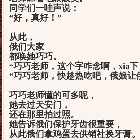
同学们一哇声说：
“好，真好！”
从此，
俄们大家
都唤她巧巧。
“巧巧老师，这个字咋念啊，xia
“巧巧老师，快趁热吃吧，俄娘让
巧巧老师懂的可多呢，
她去过天安门，
还在那里拍过照。
她告诉俄们保护牙齿很重要，
从此俄们拿鸡蛋去供销社换牙膏