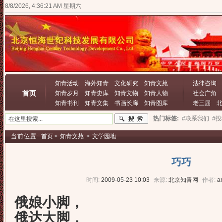
8/8/2026, 4:36:22 AM 星期六
知青活动
海外知青
文化研究
知青文苑
法律咨询
首页
知青岁月
知青史库
知青文物
知青人物
社会广角
知青书刊
知青文集
书画长廊
知青图库
老三届
热门标签:
#联系我们
#
当前位置:
首页
>
知青文苑
>
文学园地
巧巧
时间:
2009-05-23 10:03
来源:
北京知青网
作者:
a
俄娘小脚，
俄达大脚，