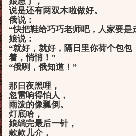
娘急了，
说是还有两双木啦做好。
俄说：
“快把鞋给巧巧老师吧，人家要是
娘说：
“就好，就好，隔日里你荷个包包
着，悄悄！”
“俄咧，俄知道！”
那日夜黑哩，
忽雷响得怕人，
雨泼的像瓢倒。
灯底哈，
娘绱完最后一针，
款款儿介，