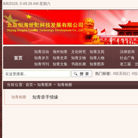
8/8/2026, 5:49:26 AM 星期六
知青活动
海外知青
文化研究
知青文苑
法律咨询
首页
知青岁月
知青史库
知青文物
知青人物
社会广角
知青书刊
知青文集
书画长廊
知青图库
老三届
热门标签:
#联系我们
#
当前位置:
首页
>
知青图库
>
知青相册
知青牵手情缘
知青相册