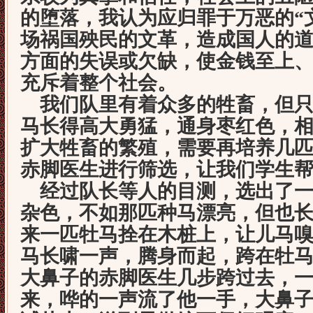
的堕落，我认为应归罪于万恶的
“
场祸国殃民的文革，造成国人的
方面的失误或欠缺，使金钱至上
充斥着整个社会。
我们队里有着众多的牲畜，但只
马长得高大勇猛，通身枣红色，
扩大牲畜的繁殖，需要再培养几
赤脚医生进行筛选，让我们学生
经过队长等人的目测，选出了一
杂色，不如那匹种马漂亮，但也
来一匹牡马拴在木桩上，让儿马
马长啸一声，腾身而起，跨在牡
大鼻子的赤脚医生几步跨过去，
来，哗的一声流了他一手，大鼻