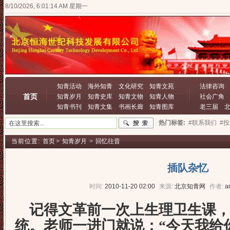
8/10/2026, 6:01:15 AM 星期一
知青活动
海外知青
文化研究
知青文苑
法律咨询
首页
知青岁月
知青史库
知青文物
知青人物
社会广角
知青书刊
知青文集
书画长廊
知青图库
老三届
热门标签:
#联系我们
#
当前位置:
首页
>
知青岁月
>
回忆往昔
插队杂忆
时间:
2010-11-20 02:00
来源:
北京知青网
作者:
a
记得文革前一次上生理卫生课，
统。老师一进门就说：
“
今天我给