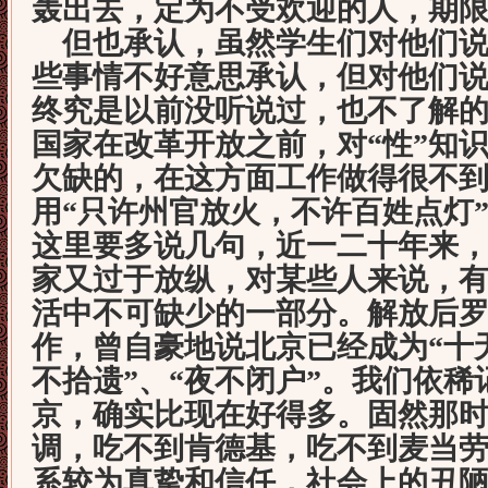
轰出去，定为不受欢迎的人，期
但也承认，虽然学生们对他们说
些事情不好意思承认，但对他们
终究是以前没听说过，也不了解
国家在改革开放之前，对
“
性
”
知
欠缺的，在这方面工作做得很不
用
“
只许州官放火，不许百姓点灯
这里要多说几句，近一二十年来
家又过于放纵，对某些人来说，
活中不可缺少的一部分。解放后
作，曾自豪地说北京已经成为
“
十
不拾遗
”
、
“
夜不闭户
”
。我们依稀
京，确实比现在好得多。固然那
调，吃不到肯德基，吃不到麦当
系较为真挚和信任，社会上的丑