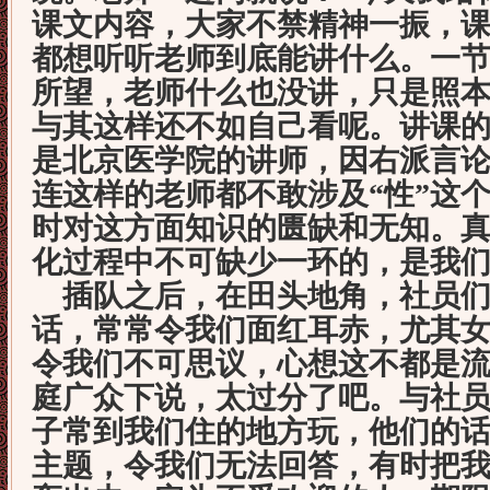
课文内容，大家不禁精神一振，
都想听听老师到底能讲什么。一
所望，老师什么也没讲，只是照
与其这样还不如自己看呢。讲课
是北京医学院的讲师，因右派言
连这样的老师都不敢涉及
“
性
”
这
时对这方面知识的匮缺和无知。
化过程中不可缺少一环的，是我
插队之后，在田头地角，社员们
话，常常令我们面红耳赤，尤其
令我们不可思议，心想这不都是
庭广众下说，太过分了吧。与社
子常到我们住的地方玩，他们的
主题，令我们无法回答，有时把