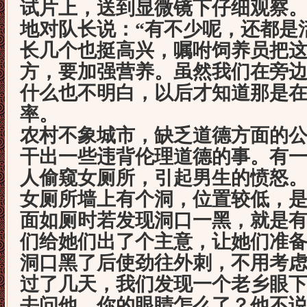
试片上，送到显微镜下仔细观察
地对队长说：
“
有不少呢，还都是
长几个也挺高兴，嘱咐饲养员把
方，要加强营养。虽然我们在旁
什么也不明白，以后才知道那是
率。
农村不象城市，缺乏道德方面的
干出一些违背伦理道德的事。有
人偷窥女厕所，引起男生的愤怒
女厕所墙上有个洞，位置较低，
面如厕时若发现洞口一黑，就是
们给她们出了个主意，让她们准
洞口黑了后使劲往外刺，不用考
过了几天，我们发现一个老乡眼
去问他，你的眼睛怎么了？他不