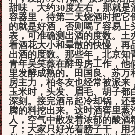
甜味，大约30度左右，那就是
容器里，待第二天烧酒时把它
的就是好酒，否则喝了容易上
表，可准确测出酒的度数。土
看酒花大小和晕散的快慢，再
出酒的度数。那些年，北京知
青年吴笑薇在酵母房工作，他
里发酵成熟的。田国良、苏万和
房主力，柏冬友也经常被派来
玉米时，头发、眉毛、胡子都
深刻。接完酒吊起冷却锅，还
腾的料挖出来。这时酒窖里蒸
人，空气中散发着浓郁的酸酒
了；大家只好光着膀子干，用