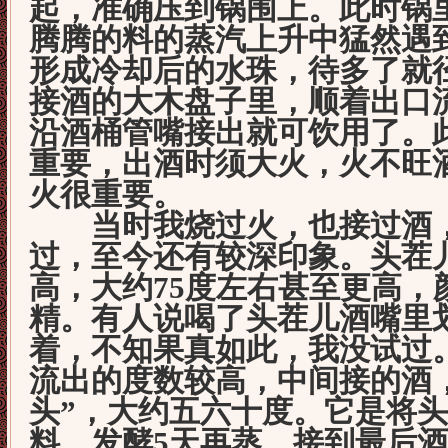
起，准确压到锅围上。此时锅
腾腾的料的蒸汽上升中猛然遇
形成冷却后的水珠，待多了就
接酒的大木盘子里，顺着出口
沿酒桶管嘴接出就可饮用了。
重要，出酒时须大火，火不旺
火很重要。
当时我烧过火，也接过酒，
过，至今还有较深印象。头茬
高，大约75度左右甚至更高，
精。有人说喝了头茬儿酒嘴里
着，不知果真如此，我没试过
流出的度数较高，中间接的酒
头”，大约五六十度。它是将
料，发酵5天再蒸。接到最后