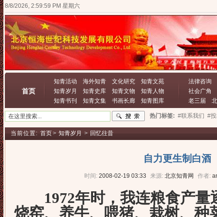
8/8/2026, 3:00:00 PM 星期六
知青活动
海外知青
文化研究
知青文苑
法律咨询
首页
知青岁月
知青史库
知青文物
知青人物
社会广角
知青书刊
知青文集
书画长廊
知青图库
老三届
热门标签:
#联系我们
#
当前位置:
首页
>
知青岁月
>
回忆往昔
自力更生制白酒
时间:
2008-02-19 03:33
来源:
北京知青网
作者:
a
1972年时，我连粮食产量
烧窑、养牛、喂猪、栽树、种