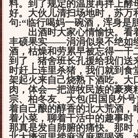
料。到了规定的温度再拌上酵
好。大伙儿清扫场地时，苏万
句:“临行喝妈一碗酒，浑身是
出酒时大家心情愉快。看着
丰硕果实——涓涓似泉不绝如
酒，枯燥和劳累早被忘得一干
到了，猪舍班长孔援给我们送
时赶上连里杀猪，我们就到食
架起火来自己烧熟下酒吃。大
肉，体会一把游牧民族的豪爽
宗、柏冬友、大包(田国良外号
着自己酿的醇香的北大荒酒，
着小菜，聊着干活中的趣事时
那真是发自肺腑的痛快。那时
北大壕河里捞麻沤麻要喝酒，