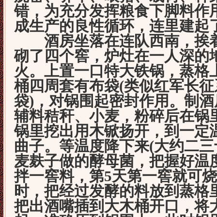
错，为充分发挥粮食下脚料作
成生产的良性循环，连里建起
酒房坐落在连队西南，挨着
砌了四个窖，炉灶在一人深的
火。上置一口特大铁锅，蒸格
桶四周套有布袋(类似红军长
袋)，对锅围起密封作用。制
辅料秸秆、小麦，粉碎后在锅
锅里挖出用木锨扬开，到一定
曲子。等温度降下来(大约二三
麦麸子做的酵母菌，把握好温
拌一窖料，第5天第一窖就可
时，把经过发酵的料放到蒸格
把出酒嘴插到大木桶开口，将