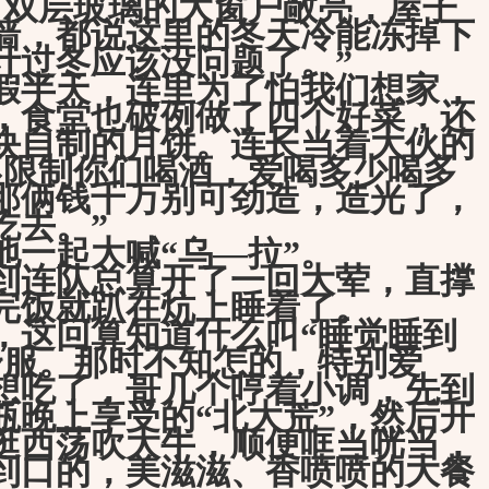
，双层玻璃的大窗户敞亮，屋子
墙，都说这里的冬天冷能冻掉下
计过冬应该没问题了。”
半天，连里为了怕我们想家，
，食堂也破例做了四个好菜，还
块自制的月饼。连长当着大伙的
不限制你们喝酒，爱喝多少喝多
那俩钱千万别可劲造，造光了，
吃去。”
一起大喊“乌—拉”。
到连队总算开了一回大荤，直撑
完饭就趴在炕上睡着了。
，这回算知道什么叫“睡觉睡到
舒服。那时不知怎的，特别爱
想吃了，哥几个哼着小调，先到
瓶晚上享受的“北大荒”，然后开
逛西荡吹大牛，顺便哐当咣当，
到口的，美滋滋、香喷喷的大餐