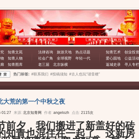
研究
知青文苑
法律咨询
旅游天地
热点话题
知青艺术
创业投
文物
知青人物
社会广角
全球视野
年轻一代
爱心园地
公益活
长廊
知青图库
老三届
北京纵横
返城史录
寻人专
热门标签:
#联系我们
#投稿须知
#古人也玩“谐音梗”
北大荒的第一个中秋之夜
 01:27
来源:
北京知青网
作者:
angelozh
点击:
2115次
节前夕，我们搬进了新盖好的砖
的知青也混住在一起了。这新房