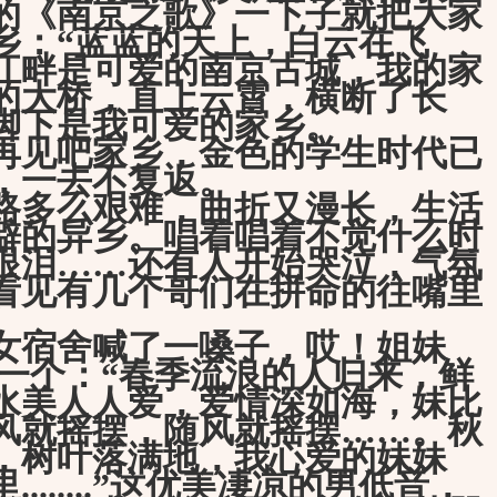
的《南京之歌》一下子就把大家
乡：“
蓝蓝的天上，白云在飞
江畔是可爱的南京古城，我的家
的大桥，直上云霄，横断了长
脚下是我可爱的家乡。
见吧家乡，金色的学生时代已
，一去不复返。
多么艰难，曲折又漫长，生活
僻的异乡。唱着唱着不觉什么时
眼泪……
还有人开始哭泣，气氛
看见有几个哥们在拼命的往嘴里
宿舍喊了一嗓子，哎！姐妹
一个：“春季流浪的人归来，鲜
水美人人爱，爱情深如海，妹比
风就摇摆，随风就摇摆
……
。秋
，树叶落满地，我心爱的妹妹
里
........
”这优美凄凉的男低音，