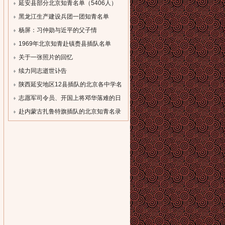
单
延安县部分北京知青名单（5406人）
[field:description
[field:description
黑龙江生产建设兵团一团知青名单
function='cn_substr(@me,80)'/]...
function='cn_substr(@me,80)'/]...
（一）
杨屏：习仲勋与近平的父子情
[field:description
[field:description
1969年北京知青赴镇赉县插队名单
function='cn_substr(@me,80)'/]...
function='cn_substr(@me,80)'/]...
[field:description
关于一张照片的回忆
function='cn_substr(@me,80)'/]...
[field:description
续力同志逝世讣告
function='cn_substr(@me,80)'/]...
[field:description
陕西延安地区12县插队的北京各中学名
function='cn_substr(@me,80)'/]...
录
志愿军司令员、开国上将邓华落难的日
[field:description
子
赴内蒙古扎鲁特旗插队的北京知青名录
function='cn_substr(@me,80)'/]...
[field:description
[field:description
function='cn_substr(@me,80)'/]...
function='cn_substr(@me,80)'/]...