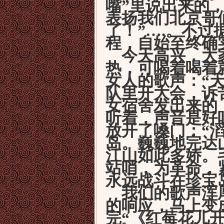
嘴”里说出来的
表扬我们北京哥
了！”
….
。不过
程，自始至终确
今天高兴，大家
热，可喝着喝着
女人的歌声：“
队里开大会，诉
女宿舍发出来的
听着，声音是好
放开了嗓门：“
岛。巍巍地完达
江山如此多娇。
站哨，为革命，
永远战斗在珍宝
我们的歌声浑厚
的响应，马上变
完“《红莓花儿