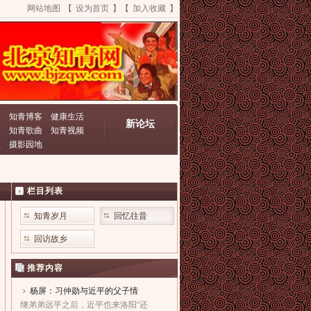
网站地图
【
设为首页
】【
加入收藏
】
资
知青博客
健康生活
新论坛
动
知青歌曲
知青视频
栏
摄影园地
栏目列表
知青岁月
回忆往昔
回访故乡
推荐内容
杨屏：习仲勋与近平的父子情
继弟弟远平之后，近平也来洛阳“还