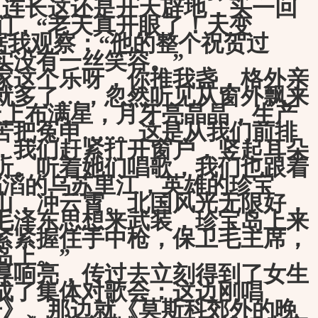
，连长这还是开天辟地，头一回
们，“老天真开眼了！天变
据我观察：“他的整个祝贺过
实没有一丝笑容。”
这个乐呀，你推我盏，格外亲
就多了…，忽然听见从窗外飘来
天上布满星，月牙亮晶晶，生产
苦把冤申…..。这是从我们前排
，我们赶紧打开窗户，竖起耳朵
听。听着她们唱歌，我们也跟着
滔滔的乌苏里江，英雄的珍宝
山，冲云霄。北国风光无限好，
毛泽东思想来武装，珍宝岛上来
紧紧握住手中枪，保卫毛主席，
岛上。”
响亮，传过去立刻得到了女生
成了集体对歌会：这边刚唱
开》、那边就《莫斯科郊外的晚