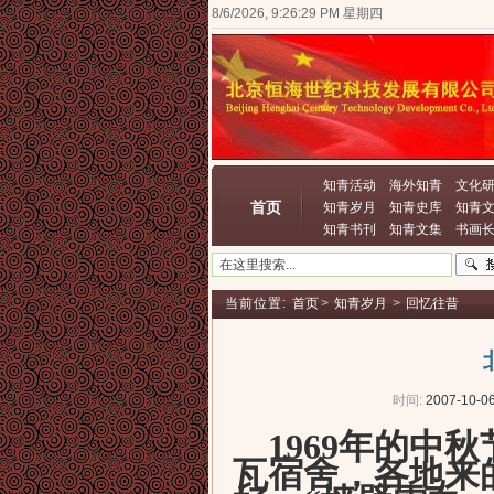
8/6/2026, 9:26:30 PM 星期四
知青活动
海外知青
文化
首页
知青岁月
知青史库
知青
知青书刊
知青文集
书画
当前位置:
首页
>
知青岁月
>
回忆往昔
时间:
2007-10-06
1969
年的中秋
瓦宿舍，各地来