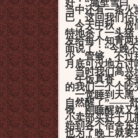
好：“墙壁雪白
当中还有一条火
巴，这回我们估
今天中秋，放假
特地杀了一头猪
发给每个知青两
面说了：“今晚
少，管够，不过
月底可没地方讨
当时我们高兴地
午饭真香，来
的我们一个个吃
一觉睡到天黑
自然醒了”——
饿，刚睡醒就又
小卖部买好十几
始到各个宿舍东
也为了晚上就要