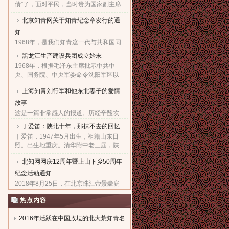
债”了，面对平民，当时贵为国家副主席
的他，几乎90度的庄严一躬，鞠出了习
北京知青网关于知青纪念章发行的通
家父子对天下老百姓的良心！也鞠出了
习仲勋与近平撼人心魄的父......
知
1968年，是我们知青这一代与共和国同
命运共前进的同龄人值得隆重纪念的一
黑龙江生产建设兵团成立始末
年。因为，知青这个在特殊历史时期产
1968年，根据毛泽东主席批示中共中
生的特殊群体，在共和国发展的史册
央、国务院、中央军委命令沈阳军区以
上，以自己的青春、热血和忠......
原东北农垦总局所属农场为基础，组建
上海知青刘行军和他东北妻子的爱情
黑龙江生产建设兵团，在黑龙江省边境
地区执行“屯垦戍边”任务。......
故事
这是一篇非常感人的报道。历经辛酸坎
坷，终于同18年前的爱人生活到了一
丁爱笛：陕北十年，那抹不去的回忆
起，黑龙江省五大连池市女子王亚文和
丁爱笛，1947年5月出生，祖籍山东日
知青刘行军之间的动人爱情故事，演绎
照。出生地重庆。清华附中老三届，陕
了生活版的“小芳的故事”。......
北延川插队十年，做过四年生产队长，
北知网网庆12周年暨上山下乡50周年
四年大队书记兼公社副书记。1978年恢
复高考进入上海工业大学。现......
纪念活动通知
2018年8月25日，在北京珠江帝景豪庭
酒店二楼举办盛大隆重的“庆祝北京知青
热点内容
网成立十二周年暨纪念上山下乡五十周
年文艺联欢会”。热烈欢迎广大知青朋友
参加。...
2016年活跃在中国政坛的北大荒知青名