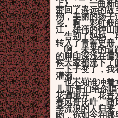
上》
....
，一曲新
带回了遥远的故
翔，美丽的扬子
乡。啊…彩虹般
江，雄伟的钟山
告别了妈妈，再
转入了青春史册
啊，未来的道路
的脚印深浅在偏
候大家都流下了
一下子变了，我
灌酒……
也不知谁冲着女
儿
,
听哥们给你唱
花遍地开，花香
春风哥比叶，随
季流浪的人归来
哟，你如今在哪