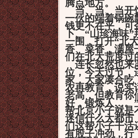
腾点地方。
当、当、当开饭
一伙的端着锅碗
钱更不在乎，可
卜、“山珍海味
一围，打开“北
香、菜香，满屋
们在北大荒度过
连长忽然也来凑
位，今天过节，
家，大家凑合吃
农再教育，说实
老高，但教育你
好，锻炼人
…
。
帮北京小子就是
迷信什么大都市
们这帮小子干活
有股子冲劲，行