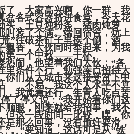
了，大家高兴啊，你一群，我
瓢盆各式容器挤进食堂，今天花
劲买，土豆炖粉条、猪肉炖萝
”那叫装了个满。端回宿舍，炕上
大荒”往破茶缸子里挨个倒，酒
子飘香，大伙同时举起来，为我
的第一个中秋——干杯。
热闹，他望着我们大伙：“各
连里条件不行，勉强凑点招待大
，你们从大城市来这接受贫下中
话——不易。我这个人水平不算
们，我觉着还行，年青人吃点苦
”停了停又说：“我开始看你们这
不顺眼，刚来就给我招事，我不
，但这一段时间一比较，嘿，你
还是那么回事，没有偷奸耍滑，
！”。“要知道，这话可是从“铁