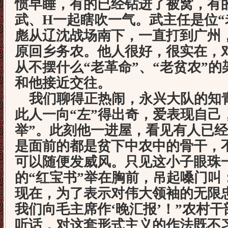
惯早睡，有的已经钻进了被窝，有
武、H一起瞎吹一气。武主任是位“
彪从辽沈战场南下，一直打到广州
原回乡务农。他人很好，很实在，
从不摆什么“老革命”、“老贫农”
和他接近交往。
我们聊得正热闹，永兴大队的知青
此人一向“左”得出奇，爱表现自己
举”。此刻他一进屋，看见有人已
是面前的都是贫下中农中的骨干，
可以随便发威风。只见这小子眼珠
的“红宝书”举在胸前，吊起嗓门叫
现在，为了表示对伟大领袖的无限
我们向毛主席作‘晚汇报’！”农村
听话，对这套形式主义的作法既不