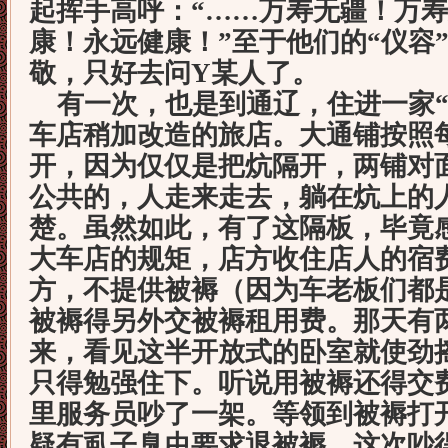
起挥手高呼：“……万寿无疆！万
康！永远健康！”至于他们的“仪容
敬，只好去问Y某人了。
有一次，也是到通辽，住进一家“
车店稍加改造的旅店。大通铺按照
开，因为仅仅是把炕隔开，两铺对
公共的，人走来走去，躺在炕上的
楚。虽然如此，有了这隔板，毕竟
大车店的规矩，店方收住店人的宿
方，不提供被褥（因为车老板们都
被褥得另外交被褥租用费。那天有
来，看见这半开放式的卧室就使劲
只得勉强住下。听说用被褥还得交
里服务员吵了一架。等领到被褥打
疑有虱子臭虫要求退被褥。这次吵