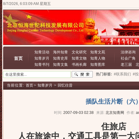
8/7/2026, 6:03:10 AM 星期五
知青活动
海外知青
文化研究
知青文苑
法律咨询
首页
知青岁月
知青史库
知青文物
知青人物
社会广角
知青书刊
知青文集
书画长廊
知青图库
老三届
热门标签:
#联系我们
#
当前位置:
首页
>
知青岁月
>
回忆往昔
插队生活片断（六
时间:
2007-09-03 02:38
来源:
北京知青网
作者:
a
住旅店
人在旅途中，交通工具是第一大