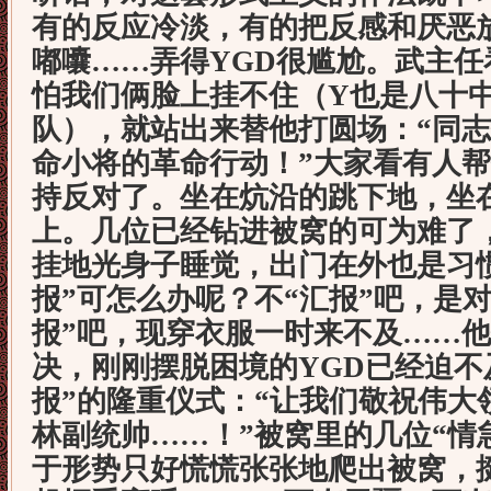
有的反应冷淡，有的把反感和厌恶
嘟囔……弄得YGD很尴尬。武主
怕我们俩脸上挂不住（Y也是八十
队），就站出来替他打圆场：“同
命小将的革命行动！”大家看有人
持反对了。坐在炕沿的跳下地，坐
上。几位已经钻进被窝的可为难了
挂地光身子睡觉，出门在外也是习
报”可怎么办呢？不“汇报”吧，是
报”吧，现穿衣服一时来不及……
决，刚刚摆脱困境的YGD已经迫不
报”的隆重仪式：“让我们敬祝伟大
林副统帅……！”被窝里的几位“情急
于形势只好慌慌张张地爬出被窝，