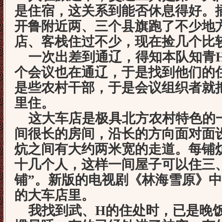
是住宿，这关系到能否休息得好。
开鲁附近两、三个县旗跑了不少地
店、客栈住过不少，现在捡几个比
一次出差到通辽，得知本队知青H
个会议也在通辽，于是找到他们的
是些农村干部，于是会议组织者就
里住。
这大车店是极具北方农村特色的
间很长的房间，沿长的方向面对面
炕之间有大约两米宽的走道。每铺
十几个人，这样一间屋子可以住三
铺”。新版的电视剧《林海雪原》
的大车店里。
我找到武、H的住处时，已是晚饭