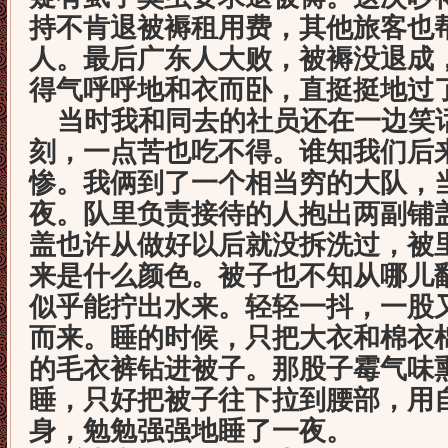
持不肯退被褥租用费，其他旅客也
人。最后广东人大败，被褥没退成
得气呼呼地和衣而卧，直挺挺地过
当时我和同去的社员还在一边笑
刻，一点苦也吃不得。谁知我们后
惨。我俩到了一个相当穷的大队，
夜。队里负责接待的人抱出两副铺
盖也许从做好以后就没拆洗过，被
来是什么颜色。被子也不知从哪儿
似乎能拧出水来。轻轻一抖，一股
而来。睡的时候，只把大衣和棉衣
的毛衣裤钻进被子。那股子霉气味
睡，只好把被子往下拉到腰部，用
身，勉勉强强地睡了一夜。