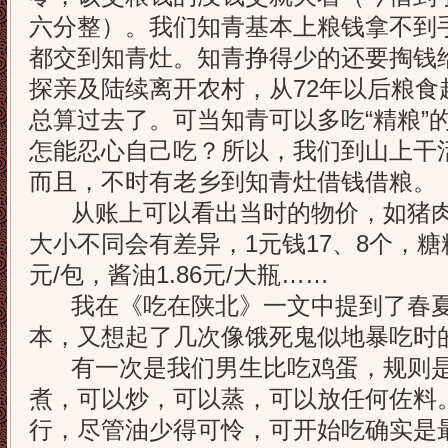
六分整）。我们知青基本上粮钱拿不到
都交到知青灶。知青挣得少的还要掏钱
探亲及陆续离开农村，从72年以后粮食
总算过去了。可当知青可以多吃“精粮”
怎能忍心自己吃？所以，我们到山上干
而且，不时有老乡到知青灶借钱借粮。
从账上可以看出当时的物价，如猪肉1
大小不同会有差异，1元钱17、8个，糖精0
元/包，酱油1.86元/大瓶……
我在《吃在陕北》一文中提到了春夏
本，又想起了几次像饿死鬼似地暴吃时
有一次是我们男生比吃鸡蛋，规则是
煮，可以炒，可以蒸，可以放任何佐料
行，尽管油少得可怜，可开始吃确实是