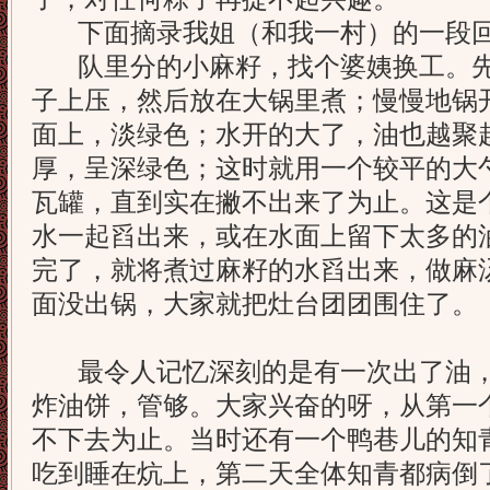
下面摘录我姐（和我一村）的一段
队里分的小麻籽，找个婆姨换工。先
子上压，然后放在大锅里煮；慢慢地锅
面上，淡绿色；水开的大了，油也越聚
厚，呈深绿色；这时就用一个较平的大
瓦罐，直到实在撇不出来了为止。这是
水一起舀出来，或在水面上留下太多的
完了，就将煮过麻籽的水舀出来，做麻
面没出锅，大家就把灶台团团围住了。
最令人记忆深刻的是有一次出了油，
炸油饼，管够。大家兴奋的呀，从第一
不下去为止。当时还有一个鸭巷儿的知
吃到睡在炕上，第二天全体知青都病倒