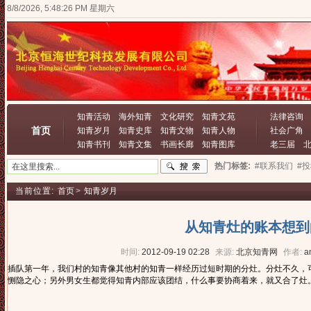
8/8/2026, 5:48:27 PM 星期六
知青活动
海外知青
文化研究
知青文苑
法律咨询
首页
知青岁月
知青史库
知青文物
知青人物
社会广角
知青书刊
知青文集
书画长廊
知青图库
老三届
热门标签:
#联系我们
#
当前位置:
首页
>
知青岁月
从知青灶的账本想到
时间:
2012-09-19 02:28
来源:
北京知青网
作者:
a
插队第一年，我们村的知青像其他村的知青一样经历过短时期的分灶。分灶不久，可
恻隐之心；另外男女生都觉得知青内部应该团结，什么事要协商着来，就又合了灶