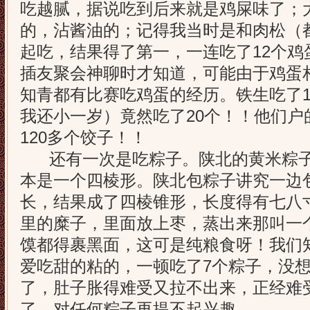
吃越腻，据说吃到后来就是鸡屎味了；
的，沾酱油的；记得我当时是和肉松（
起吃，结果得了第一，一连吃了12个鸡
插友聚会神聊时才知道，可能由于鸡蛋
知青都有比赛吃鸡蛋的经历。铁生吃了1
我还小一岁）竟然吃了20个！！他们户
120多个饺子！！
还有一次是吃粽子。陕北的黄米粽子
本是一个四棱形。陕北包粽子讲究一边
长，结果成了四棱锥形，长度得有七八
里的糜子，里面放上枣，蒸出来那叫一
馍都得裹黑面，这可是纯粮食呀！我们
爱吃甜的粘的，一顿吃了7个粽子，没
了，肚子胀得难受又拉不出来，正经难
了，对任何粽子再提不起兴趣。