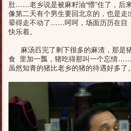
肚……老乡说是被麻籽油“懵”住了，后
像第二天有个男生要回北京的，也是走
晕得走不动了……呵呵，场面历历在目
快乐着。
麻汤舀完了剩下很多的麻渣，那是猪
食 里加一瓢，猪吃得那叫一个忘情…
虽然知青的猪比老乡的猪的待遇好多了