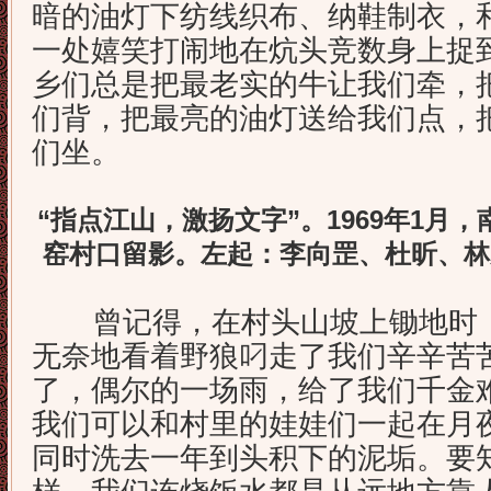
暗的油灯下纺线织布、纳鞋制衣，
一处嬉笑打闹地在炕头竞数身上捉
乡们总是把最老实的牛让我们牵，
们背，把最亮的油灯送给我们点，
们坐。
“指点江山，激扬文字”。1969年1月
窑村口留影。左起：李向罡、杜昕、林
曾记得，在村头山坡上锄地时，
无奈地看着野狼叼走了我们辛辛苦
了，偶尔的一场雨，给了我们千金
我们可以和村里的娃娃们一起在月
同时洗去一年到头积下的泥垢。要