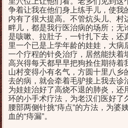
里穴位上让他们看。老乡们见到这
争着让我在他们身上练手儿，使我
内有了很大提高。不管炕头儿、村
畔儿，都是我行医治病的场所；无
是咳嗽、拉肚子，一针扎下去，还
里一个已是上学年龄的娃娃，大病
一个疗程的针灸治疗，居然能扶着
高兴得每天都早早把狗拴住期待着
山村变得小有名气，方圆十里八乡
去的病，就会牵着毛驴接上我去诊
为娃娃治好了高烧不退的肺炎，还
环的小手术疗法，为老汉们医好了
腰部两侧针挑“痔点”的方法，为婆
血的“痔漏”。