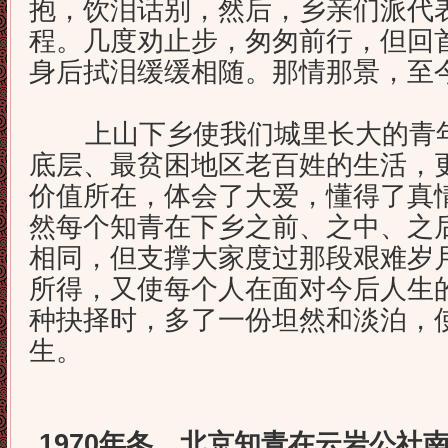
抱，饮泪话别，然后，乡亲们派代
程。几度劝止步，匆匆前行，但回
身后拭泪缓缓相随。那情那景，至
上山下乡使我们城里长大的青年
底层、最贫困地区老百姓的生活，
价值所在，体会了大爱，懂得了真
然每个知青在下乡之前、之中、之
相同，但支撑大家度过那段艰难岁
所得，又使每个人在面对今后人生
种抉择时，多了一份坦然和淡泊，
生。
1970年冬，北京知青在云岩公社