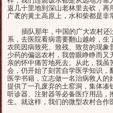
样，我们连烧饭水都是从远地方靠
返几十里地到深山老林里去砍，再
广袤的黄土高原上，水和柴都是非
插队那年，中国的广大农村还没
系，去医院看病需要翻山越岭，生
农民因病致死、致残、致贫的现象
少药的偏远农村，我曾眼睁睁而又
亲的怀中痛苦地死去。从此，我虽
会，仍开始了刻苦自学医学知识，
医学书籍，立志做一名治病救人的
提供了一孔废弃的土窑洞，集体凑
听诊器、注射器等必备医疗用品，
生。就这样，我们的微型农村合作