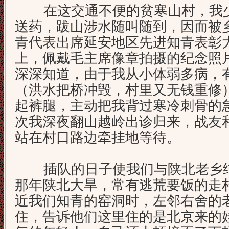
在这交通不便的贫寒山村，我少
送药，跋山涉水随叫随到，因而被
青代表出席延安地区先进知青表彰
上，佩戴毛主席像章拍摄的纪念照
深深知道，由于我从小体弱多病，
（洪水把桥冲毁，村里又无钱重修
起裤腿，主动把我背过寒冷刺骨的
次我深夜翻山越岭出诊归来，战友
站在村口路边牵挂地等待。
插队的日子使我们与陕北老乡结
那年陕北大旱，常有逃荒要饭的走
近我们知青的窑洞时，左邻右舍的
住，告诉他们这里住的是北京来的