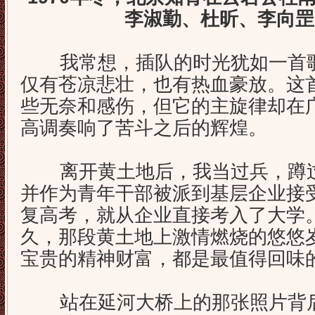
李淑勤、杜昕、李向罡
我常想，插队的时光犹如一首歌
仅有苍凉悲壮，也有热血豪放。这
些无奈和感伤，但它的主旋律却在
高调奏响了苦斗之后的辉煌。
离开黄土地后，我当过兵，蹲过
并作为青年干部被派到基层企业接
复高考，就从企业直接考入了大学
久，那段黄土地上激情燃烧的悠悠
宝贵的精神财富，都是最值得回味
站在延河大桥上的那张照片背后