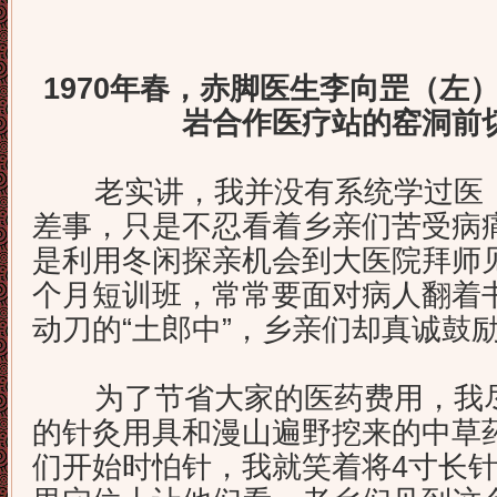
1970年春，赤脚医生李向罡（左
岩合作医疗站的窑洞前
老实讲，我并没有系统学过医，
差事，只是不忍看着乡亲们苦受病
是利用冬闲探亲机会到大医院拜师
个月短训班，常常要面对病人翻着
动刀的“土郎中”，乡亲们却真诚鼓
为了节省大家的医药费用，我尽
的针灸用具和漫山遍野挖来的中草
们开始时怕针，我就笑着将4寸长