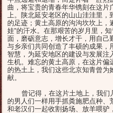
曲，将宝贵的青春年华镌刻在这片
上。陕北延安老区的山山洼洼里，
的足迹；黄土高原的沟沟坎坎上，
娃”的汗水。在那艰苦的岁月里，
面，磨砺意志，增长才干，用自己
与乡亲们共同创造了丰硕的成果，
智慧，为延安地区的建设与发展注
生机。难忘的黄土高原，在这片偏
的热土上，我们这些北京知青曾为
献。
曾记得，在这片土地上，我们几个
的男人们一样用手抓粪施肥点种、
和老汉们一起收割扬场、放羊喂驴