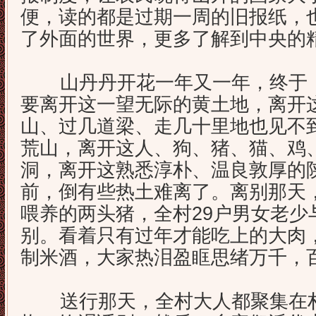
便，读的都是过期一周的旧报纸，
了外面的世界，更多了解到中央的
山丹丹开花一年又一年，终于，
要离开这一望无际的黄土地，离开
山、过几道梁、走几十里地也见不
荒山，离开这人、狗、猪、猫、鸡
洞，离开这熟悉淳朴、温良敦厚的
前，倒有些热土难离了。离别那天
喂养的两头猪，全村29户男女老少
别。看着只有过年才能吃上的大肉
制米酒，大家热泪盈眶思绪万千，
送行那天，全村大人都聚集在村