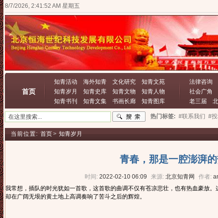
8/7/2026, 2:41:53 AM 星期五
知青活动
海外知青
文化研究
知青文苑
法律咨询
首页
知青岁月
知青史库
知青文物
知青人物
社会广角
知青书刊
知青文集
书画长廊
知青图库
老三届
热门标签:
#联系我们
#
当前位置:
首页
>
知青岁月
青春，那是一腔澎湃的
时间:
2022-02-10 06:09
来源:
北京知青网
作者:
a
我常想，插队的时光犹如一首歌，这首歌的曲调不仅有苍凉悲壮，也有热血豪放。
却在广阔无垠的黄土地上高调奏响了苦斗之后的辉煌。