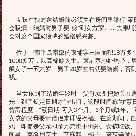
女孩在找对象结婚前必须关在房间里举行“蔽日
会吸烟；结婚时男子要“嫁”到女方家……去柬
会对这个国家独特的婚俗感兴趣。
位于中南半岛南部的柬埔寨王国面积18万多
1000多万，以高棉族为主。柬埔寨地处热带，
般女子十五六岁、男子20岁左右就要结婚，否
视。
当女孩到了结婚年龄时，父母就要把她关在房
光，到了规定日期才能出门，这段时间称为“蔽
贫富程度，“蔽日期”可为3个月、6个月或1年。
女孩的父母要请僧侣来诵经祝福。在这期间，
她，即使是父亲和亲兄弟也不例外。女孩吃饭
间里。菜肴用花生、芝麻酱、椰子、蘑菇等做