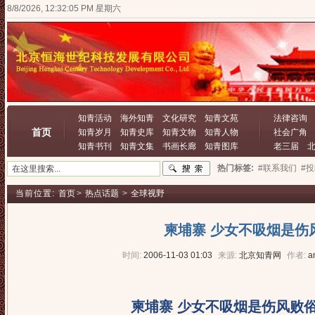
8/8/2026, 12:32:05 PM 星期六
知青活动
海外知青
文化研究
知青文苑
法律咨询
首页
知青岁月
知青史库
知青文物
知青人物
社会广角
知青书刊
知青文集
书画长廊
知青图库
老三届
热门标签:
#联系我们
#
当前位置:
首页
>
热点话题
>
全球视野
柬埔寨 少女不吸烟是伤
时间:
2006-11-03 01:03
来源:
北京知青网
作者:
a
柬埔寨 少女不吸烟是伤风败